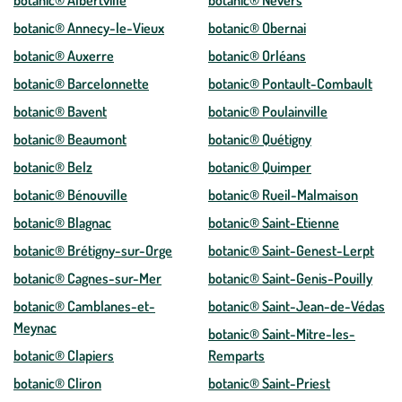
botanic® Albertville
botanic® Nevers
botanic® Annecy-le-Vieux
botanic® Obernai
botanic® Auxerre
botanic® Orléans
botanic® Barcelonnette
botanic® Pontault-Combault
botanic® Bavent
botanic® Poulainville
botanic® Beaumont
botanic® Quétigny
botanic® Belz
botanic® Quimper
botanic® Bénouville
botanic® Rueil-Malmaison
botanic® Blagnac
botanic® Saint-Etienne
botanic® Brétigny-sur-Orge
botanic® Saint-Genest-Lerpt
botanic® Cagnes-sur-Mer
botanic® Saint-Genis-Pouilly
botanic® Camblanes-et-
botanic® Saint-Jean-de-Védas
Meynac
botanic® Saint-Mitre-les-
botanic® Clapiers
Remparts
botanic® Cliron
botanic® Saint-Priest