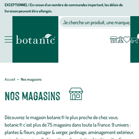
Aller
Aller
Aller
EXCEPTIONNEL I En raison d'un nombre de commandes important, les délais de
livraison peuvent être allongés.
à
au
au
Jardinerie
la
contenu
pied
Ma
Nos magasins
Mon
Je cherche un produit, une marque, un co
liste
compte
écologique,
navigation
principal
de
d’envies
animalerie,
page
décoration,
Nos
alimentation
produits
bio
botanic®
Accueil
Nos magasins
Nos magasins
Découvrez le magasin botanic® le plus proche de chez vous.
botanic® c’est plus de 75 magasins dans toute la France. 9 univers :
plantes & fleurs, potager & verger, jardinage, aménagement extérieur,