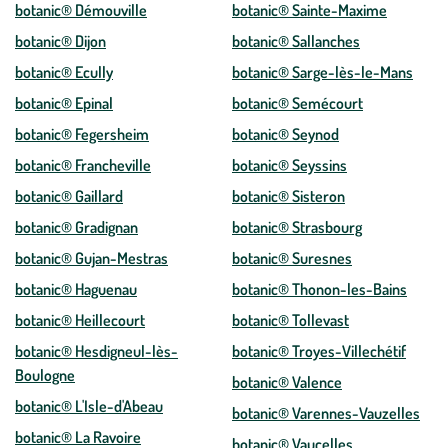
botanic® Démouville
botanic® Sainte-Maxime
botanic® Dijon
botanic® Sallanches
botanic® Ecully
botanic® Sarge-lès-le-Mans
botanic® Epinal
botanic® Semécourt
botanic® Fegersheim
botanic® Seynod
botanic® Francheville
botanic® Seyssins
botanic® Gaillard
botanic® Sisteron
botanic® Gradignan
botanic® Strasbourg
botanic® Gujan-Mestras
botanic® Suresnes
botanic® Haguenau
botanic® Thonon-les-Bains
botanic® Heillecourt
botanic® Tollevast
botanic® Hesdigneul-lès-
botanic® Troyes-Villechétif
Boulogne
botanic® Valence
botanic® L'Isle-d'Abeau
botanic® Varennes-Vauzelles
botanic® La Ravoire
botanic® Vaucelles