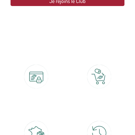
Je rejoins le Club
botanic®, les jardineries expertes du végétal depuis 1995.
Paiement 100% sécurisé
Click & Collect
CB, PayPal, carte cadeau, Alma 3x ou
retrait gratuit en magasin sous 2h
4x