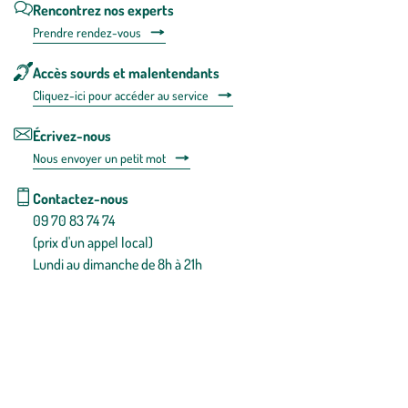
Rencontrez nos experts
Prendre rendez-vous
Accès sourds et malentendants
Cliquez-ici pour accéder au service
Écrivez-nous
Nous envoyer un petit mot
Contactez-nous
09 70 83 74 74
(prix d'un appel local)
Lundi au dimanche de 8h à 21h
Conditions générales de vente
Conditions générales d'utilisation
Mentions légales
Politique de confidentialité & cookies
Pièces détachées
Plan du site
Gestion des cookies
Pour votre santé, évitez de manger entre les repas,