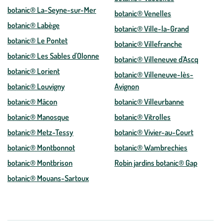
botanic® La-Seyne-sur-Mer
botanic® Venelles
botanic® Labège
botanic® Ville-la-Grand
botanic® Le Pontet
botanic® Villefranche
botanic® Les Sables d'Olonne
botanic® Villeneuve d'Ascq
botanic® Lorient
botanic® Villeneuve-lès-
botanic® Louvigny
Avignon
botanic® Mâcon
botanic® Villeurbanne
botanic® Manosque
botanic® Vitrolles
botanic® Metz-Tessy
botanic® Vivier-au-Court
botanic® Montbonnot
botanic® Wambrechies
botanic® Montbrison
Robin jardins botanic® Gap
botanic® Mouans-Sartoux