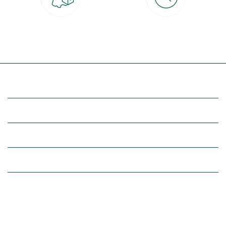
Livraison partout en France
30 jours pour changer d'avis
à domicile ou point relais
et retour gratuit en magasin
(Re)découvrez botanic®
Entre vous et nous
Nos univers botanic®
(Re)connectez-vous avec la nature, inspirez-vous et profitez de
nos offres exclusives !