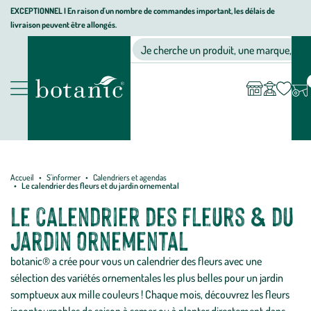
Aller
Aller
Aller
EXCEPTIONNEL I En raison d'un nombre de commandes important, les délais de
livraison peuvent être allongés.
à
au
au
Jardinerie
la
contenu
pied
Ma
Nos magasins
Mon
Je cherche un produit, une marque, un co
liste
compte
écologique,
navigation
principal
de
d’envies
animalerie,
page
décoration,
Nos
alimentation
produits
bio
botanic®
Accueil
S'informer
Calendriers et agendas
Le calendrier des fleurs et du jardin ornemental
Le calendrier des fleurs & du
jardin ornemental
botanic® a crée pour vous un calendrier des fleurs avec une
sélection des variétés ornementales les plus belles pour un jardin
somptueux aux mille couleurs ! Chaque mois, découvrez les fleurs