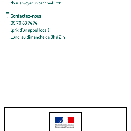
Nous envoyer un petit mot
Contactez-nous
09 70 83 74 74
(prix d'un appel local)
Lundi au dimanche de 8h à 21h
Conditions générales de vente
Conditions générales d'utilisation
Mentions légales
Politique de confidentialité & cookies
Pièces détachées
Plan du site
Gestion des cookies
Pour votre santé, évitez de manger entre les repas,
www.mangerbouger.fr
.
L’abus d’alcool est dangereux pour la santé, à consommer avec
modération.