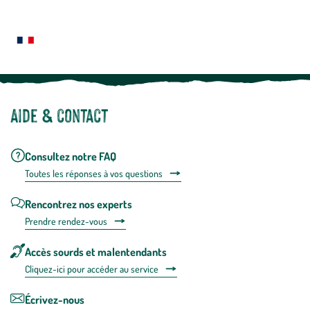
Le saviez-vous ?
savoir
plus
Notre site botanic® a été pensé, créé et développé en FRANCE
Aide & contact
Consultez notre FAQ
Toutes les répons
es à vos questions
Rencontrez nos experts
Prendre rendez-vous
Accès sourds et malentendants
Cliquez-ici pour accéder au service
Écrivez-nous