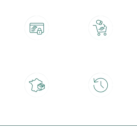
Paiement 100% sécurisé
Click & Collect
CB, PayPal, carte cadeau, Alma 3x ou
retrait gratuit en magasin sous 2h
4x
Livraison partout en France
30 jours pour changer d'avis
à domicile ou point relais
et retour gratuit en magasin