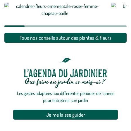
Comment planter et entretenir un rosier ?
Comment
En savoir plus
En savoi
Tous nos conseils autour des plantes & fleurs
L’agenda du jardinier
Que faire au jardin ce mois-ci ?
Les gestes adaptées aux différentes périodes de l’année
pour entretenir son jardin
Je me laisse guider