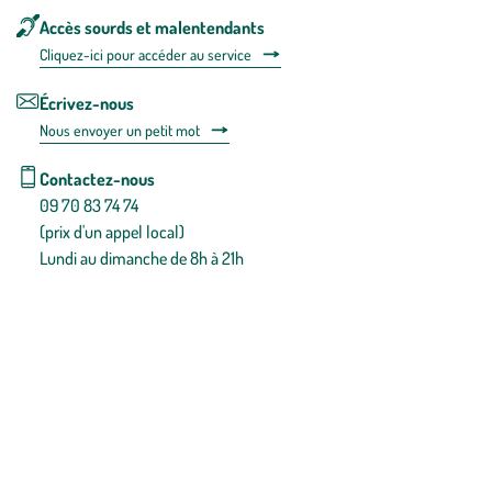
Accès sourds et malentendants
Cliquez-ici pour accéder au service
Écrivez-nous
Nous envoyer un petit mot
Contactez-nous
09 70 83 74 74
(prix d'un appel local)
Lundi au dimanche de 8h à 21h
Conditions générales de vente
Conditions générales d'utilisation
Mentions légales
Politique de confidentialité & cookies
Pièces détachées
Plan du site
Gestion des cookies
Pour votre santé, évitez de manger entre les repas,
www.mangerbouger.fr
.
L’abus d’alcool est dangereux pour la santé, à consommer avec