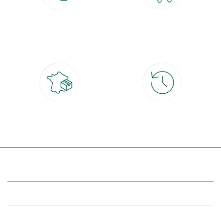
Paiement 100% sécurisé
Click & Collect
CB, PayPal, carte cadeau, Alma 3x ou
retrait gratuit en magasin sous 2h
4x
Livraison partout en France
30 jours pour changer d'avis
à domicile ou point relais
et retour gratuit en magasin
(Re)découvrez botanic®
Entre vous et nous