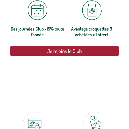
Des journées Club -15% toute
Avantage croquettes 9
l'année
achetées = 1 offert
Je rejoins le Club
botanic®, les jardineries expertes du végétal depuis 1995.