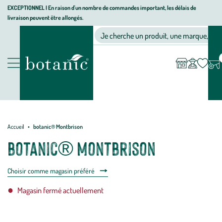
Aller
Aller
Aller
EXCEPTIONNEL I En raison d'un nombre de commandes important, les délais de
livraison peuvent être allongés.
à
au
au
Jardinerie
la
contenu
pied
Ma
Nos magasins
Mon
Je cherche un produit, une marque, un co
liste
compte
écologique,
navigation
principal
de
d’envies
animalerie,
page
décoration,
Nos
alimentation
produits
bio
botanic®
Accueil
botanic® Montbrison
botanic® Montbrison
Choisir comme magasin préféré
Magasin fermé actuellement