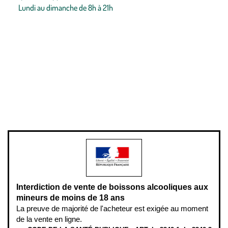
Lundi au dimanche de 8h à 21h
Conditions générales de vente
Conditions générales d'utilisation
Mentions légales
Politique de confidentialité & cookies
Pièces détachées
Plan du site
Gestion des cookies
Pour votre santé, évitez de manger entre les repas,
www.mangerbouger.fr
.
L’abus d’alcool est dangereux pour la santé, à consommer avec
modération.
Interdiction de vente de boissons alcooliques aux
mineurs de moins de 18 ans
La preuve de majorité de l'acheteur est exigée au moment
de la vente en ligne.