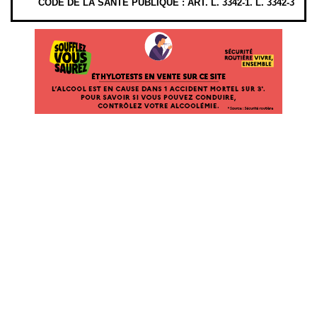
CODE DE LA SANTÉ PUBLIQUE : ART. L. 3342-1. L. 3342-3
ÉTHYLOTESTS
EN
VENTE
SUR
CE
SITE.
L’ALCOOL
EST
EN
CAUSE
DANS
1
ACCIDENT
MORTEL
SUR
3*.
POUR