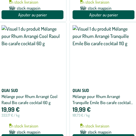
En stock livraison
En stock livraison
Voir stock magasin
Voir stock magasin
Ajouter au panier
Ajouter au panier
QUAI SUD
QUAI SUD
Mélange pour Rhum Arrangé Cool
Mélange pour Rhum Arrangé
Raoul Bio carafe cocktail 60 g
Tranquille Emile Bio carafe cocktail
19,99 €
19,99 €
110 g
333,17 € / kg
181,73 € / kg
En stock livraison
En stock livraison
Voir stock magasin
Voir stock magasin