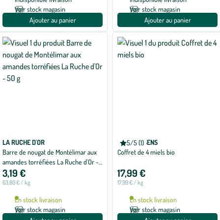
Voir stock magasin
Voir stock magasin
Ajouter au panier
Ajouter au panier
LA RUCHE D'OR
SAVOR & SENS
5/5 (1)
Note
Barre de nougat de Montélimar aux
Coffret de 4 miels bio
moyenne
de
amandes torréfiées La Ruche d'Or -
5
3,19 €
17,99 €
50 g
sur
5
63,80 € / kg
17,99 € / kg
avec
1
En stock livraison
En stock livraison
avis
Voir stock magasin
Voir stock magasin