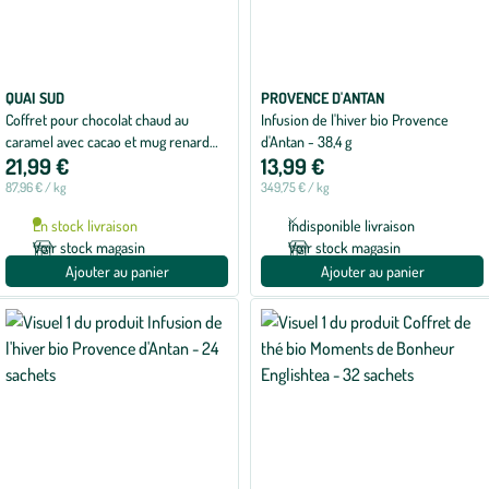
QUAI SUD
PROVENCE D'ANTAN
Coffret pour chocolat chaud au
Infusion de l'hiver bio Provence
caramel avec cacao et mug renard
d'Antan - 38,4 g
21,99 €
13,99 €
Quai sud - 250 g
87,96 € / kg
349,75 € / kg
En stock livraison
Indisponible livraison
Voir stock magasin
Voir stock magasin
Ajouter au panier
Ajouter au panier