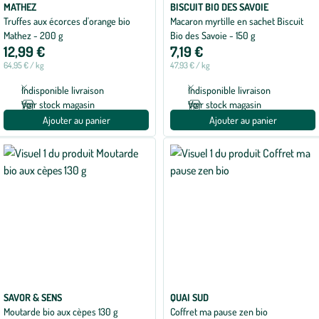
MATHEZ
BISCUIT BIO DES SAVOIE
Truffes aux écorces d'orange bio
Macaron myrtille en sachet Biscuit
Mathez - 200 g
Bio des Savoie - 150 g
12,99 €
7,19 €
64,95 € / kg
47,93 € / kg
Indisponible livraison
Indisponible livraison
Voir stock magasin
Voir stock magasin
Ajouter au panier
Ajouter au panier
SAVOR & SENS
QUAI SUD
Moutarde bio aux cèpes 130 g
Coffret ma pause zen bio