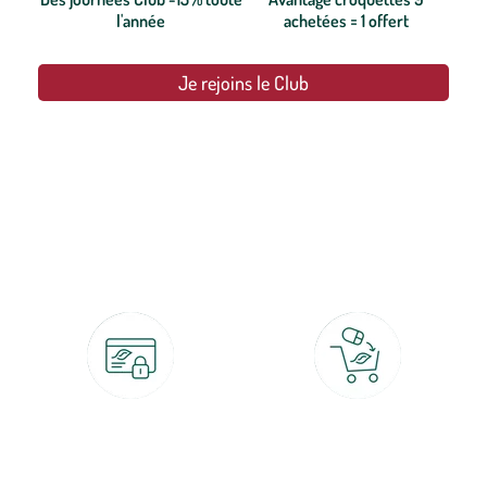
l'année
achetées = 1 offert
Je rejoins le Club
botanic®, les jardineries expertes du végétal depuis 1995.
Paiement 100% sécurisé
Click & Collect
CB, PayPal, carte cadeau, Alma 3x ou
retrait gratuit en magasin sous 2h
4x