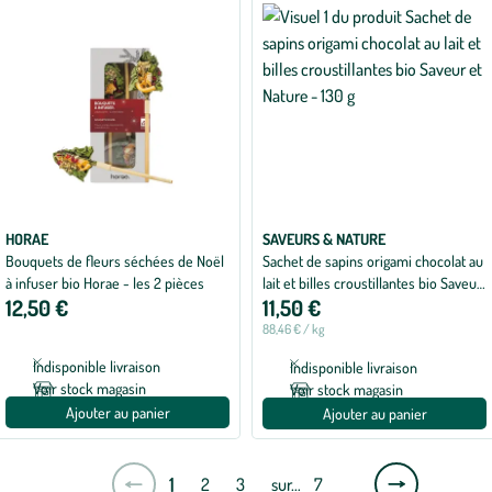
HORAE
SAVEURS & NATURE
Bouquets de fleurs séchées de Noël
Sachet de sapins origami chocolat au
à infuser bio Horae - les 2 pièces
lait et billes croustillantes bio Saveur
12,50 €
11,50 €
et Nature - 130 g
88,46 € / kg
Indisponible livraison
Indisponible livraison
Voir stock magasin
Voir stock magasin
Ajouter au panier
Ajouter au panier
Page
1
2
3
sur…
7