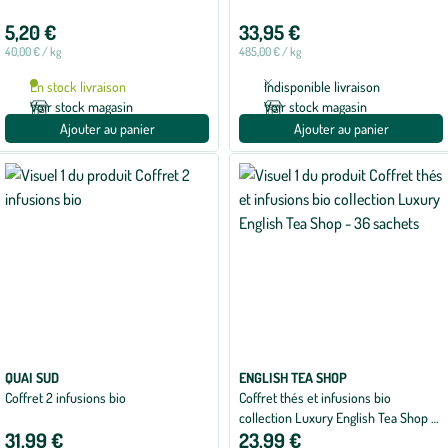
5,20 €
33,95 €
40,00 € / kg
485,00 € / kg
En stock livraison
Indisponible livraison
Voir stock magasin
Voir stock magasin
Ajouter au panier
Ajouter au panier
QUAI SUD
ENGLISH TEA SHOP
Coffret 2 infusions bio
Coffret thés et infusions bio
collection Luxury English Tea Shop -
31,99 €
23,99 €
36 sachets