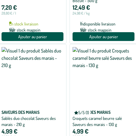
Biscuit - 500 g
7,20 €
12,49 €
28,80 € / l
24,98 € / kg
En stock livraison
Indisponible livraison
Voir stock magasin
Voir stock magasin
Ajouter au panier
Ajouter au panier
SAVEURS DES MARAIS
SAVEURS DES MARAIS
5/5 (1)
Note
Sablés duo chocolat Saveurs des
Croquets caramel beurre salé
moyenne
de
marais - 210 g
Saveurs des marais - 130 g
5
4,99 €
4,99 €
sur
5