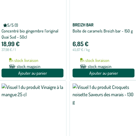
QUAI SUD
BREIZH BAR
5/5 (1)
Note
Concentré bio gingembre l'original
Boîte de caramels Breizh bar - 150 g
moyenne
de
Quai Sud - 50cl
5
18,99 €
6,85 €
sur
5
37,98 € / l
45,67 € / kg
avec
1
En stock livraison
En stock livraison
avis
Voir stock magasin
Voir stock magasin
Ajouter au panier
Ajouter au panier