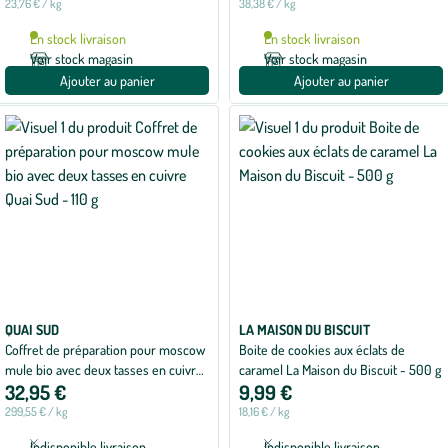
23,76 € / kg
38,38 € / kg
avec
1
En stock livraison
En stock livraison
avis
Voir stock magasin
Voir stock magasin
Ajouter au panier
Ajouter au panier
QUAI SUD
LA MAISON DU BISCUIT
Coffret de préparation pour moscow
Boite de cookies aux éclats de
mule bio avec deux tasses en cuivre
caramel La Maison du Biscuit - 500 g
32,95 €
9,99 €
Quai Sud - 110 g
299,55 € / kg
18,16 € / kg
Indisponible livraison
Indisponible livraison