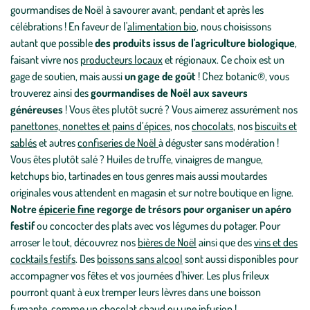
gourmandises de Noël à savourer avant, pendant et après les
célébrations ! En faveur de l'
alimentation bio
, nous choisissons
autant que possible
des produits issus de l'agriculture biologique
,
faisant vivre nos
producteurs locaux
et régionaux. Ce choix est un
gage de soutien, mais aussi
un gage de goût
! Chez botanic®, vous
trouverez ainsi des
gourmandises de Noël aux saveurs
généreuses
! Vous êtes plutôt sucré ? Vous aimerez assurément nos
panettones, nonettes et pains d’épices
, nos
chocolats
, nos
biscuits et
sablés
et autres
confiseries de Noël
à déguster sans modération !
Vous êtes plutôt salé ? Huiles de truffe, vinaigres de mangue,
ketchups bio, tartinades en tous genres mais aussi moutardes
originales vous attendent en magasin et sur notre boutique en ligne.
Notre
épicerie fine
regorge de trésors pour organiser un apéro
festif
ou concocter des plats avec vos légumes du potager. Pour
arroser le tout, découvrez nos
bières de Noël
ainsi que des
vins et des
cocktails festifs
. Des
boissons sans alcool
sont aussi disponibles pour
accompagner vos fêtes et vos journées d'hiver. Les plus frileux
pourront quant à eux tremper leurs lèvres dans une boisson
fumante, comme un
chocolat chaud
ou une
infusion
!