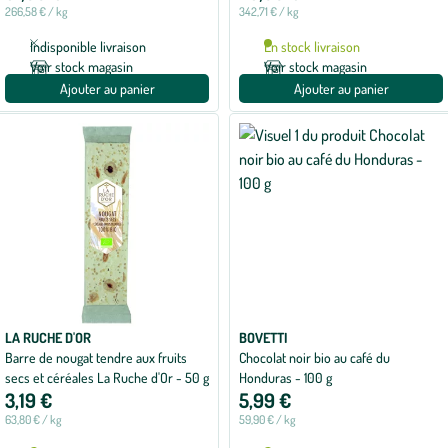
266,58 € / kg
342,71 € / kg
Indisponible livraison
En stock livraison
Voir stock magasin
Voir stock magasin
Ajouter au panier
Ajouter au panier
LA RUCHE D'OR
BOVETTI
Barre de nougat tendre aux fruits
Chocolat noir bio au café du
secs et céréales La Ruche d'Or - 50 g
Honduras - 100 g
3,19 €
5,99 €
63,80 € / kg
59,90 € / kg