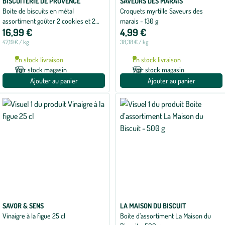
BISCUITERIE DE PROVENCE
SAVEURS DES MARAIS
Boite de biscuits en métal
Croquets myrtille Saveurs des
assortiment goûter 2 cookies et 2
marais - 130 g
16,99 €
4,99 €
sablés Biscuiterie de Provence
47,19 € / kg
38,38 € / kg
En stock livraison
En stock livraison
Voir stock magasin
Voir stock magasin
Ajouter au panier
Ajouter au panier
SAVOR & SENS
LA MAISON DU BISCUIT
Vinaigre à la figue 25 cl
Boite d’assortiment La Maison du