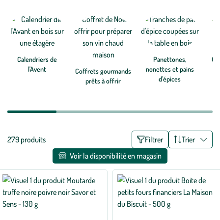
gourmandises de Noël bio botanic® et régalez petits et grands
Voir plus
gourmets lors des repas de fêtes de fin d’année !
Calendriers de
Panettones,
Ch
l'Avent
nonettes et pains
Coffrets gourmands
d'épices
prêts à offrir
Liste
279 produits
Filtrer
Trier
des
Voir la disponibilité en magasin
filtres
appliqués