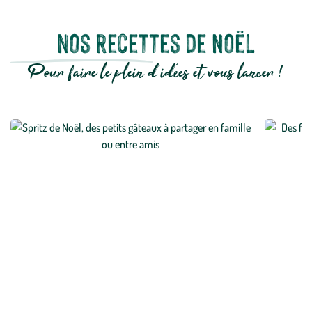
Nos recettes de Noël
Pour faire le plein d'idées et vous lancer !
En attendant Noël, des petits gâteaux à partager
Truffes 
en famille ou entre amis
Noël
En savoir plus
En savoi