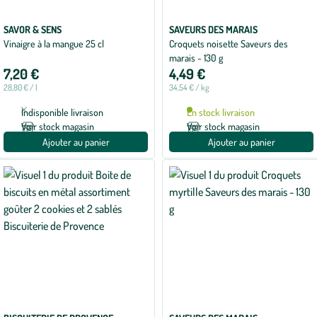
SAVOR & SENS
SAVEURS DES MARAIS
Vinaigre à la mangue 25 cl
Croquets noisette Saveurs des
marais - 130 g
7,20 €
4,49 €
28,80 € / l
34,54 € / kg
Indisponible livraison
En stock livraison
Voir stock magasin
Voir stock magasin
Ajouter au panier
Ajouter au panier