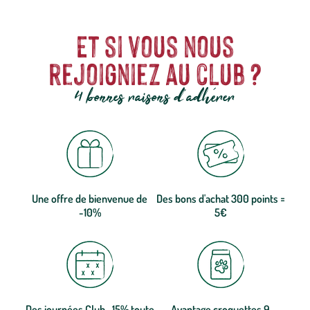
Et si vous nous
rejoigniez au club ?
4 bonnes raisons d'adhérer
Une offre de bienvenue de
Des bons d'achat 300 points =
-10%
5€
Des journées Club -15% toute
Avantage croquettes 9