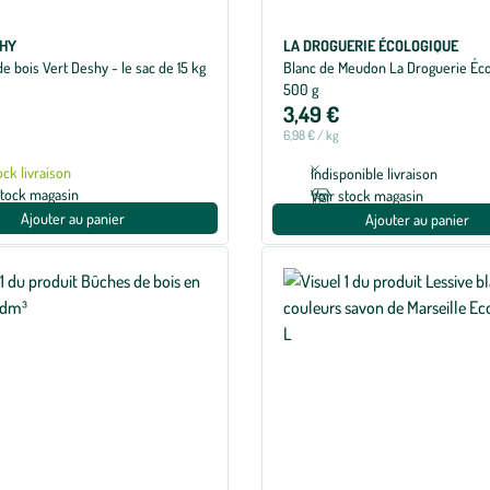
SHY
LA DROGUERIE ÉCOLOGIQUE
e bois Vert Deshy - le sac de 15 kg
Blanc de Meudon La Droguerie Éco
500 g
3,49 €
6,98 € / kg
ock livraison
Indisponible livraison
stock magasin
Voir stock magasin
Ajouter au panier
Ajouter au panier