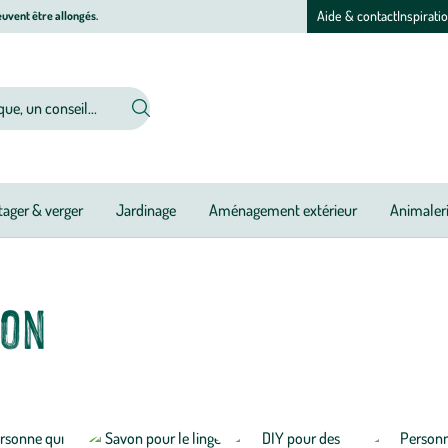
Aide & contact
Inspirati
uvent être allongés.
ager & verger
Jardinage
Aménagement extérieur
Animaler
son
ar la nature et en faveur du zéro déchet ! Produits prêts-à-l’emploi ou à 
nts doux et moins polluants. Vous pourrez faire briller votre maison du sol