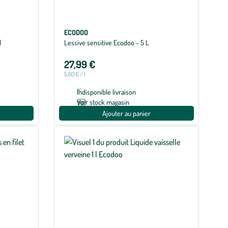
ECODOO
l
Lessive sensitive Ecodoo - 5 L
27,99 €
5,60 € / l
Indisponible livraison
Voir stock magasin
Ajouter au panier