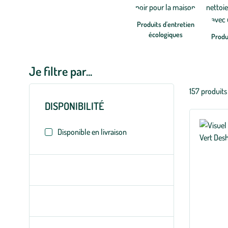
Produits d'entretien
écologiques
Produi
Je filtre par...
Liste
157 produits
des
DISPONIBILITÉ
filtres
appliqués
Disponible en livraison