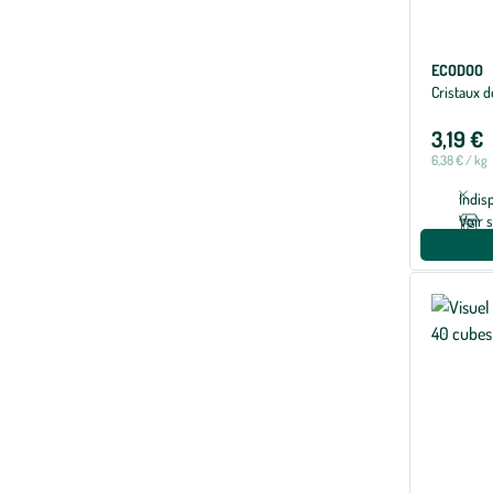
ECODOO
Cristaux 
3,19 €
6,38 € / kg
Indis
Voir 