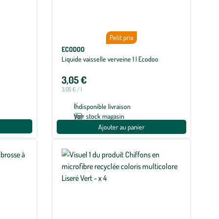
Petit prix
ECODOO
Liquide vaisselle verveine 1 l Ecodoo
3,05 €
3,05 € / l
Indisponible livraison
Voir stock magasin
Ajouter au panier