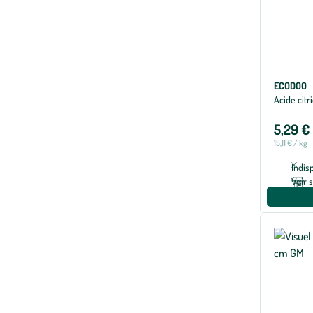
ECODOO
Acide citr
5,29 €
15,11 € / kg
Indis
Voir 