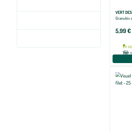
VERT DE
Granulés d
5,99 €
En st
Voir 