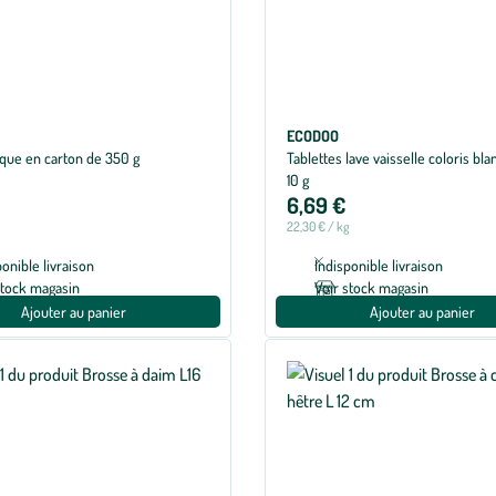
ECODOO
ique en carton de 350 g
Tablettes lave vaisselle coloris bla
10 g
6,69 €
22,30 € / kg
ponible livraison
Indisponible livraison
stock magasin
Voir stock magasin
Ajouter au panier
Ajouter au panier