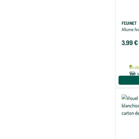
FEUINET
Allume fe
3,99 €
En st
Voir 