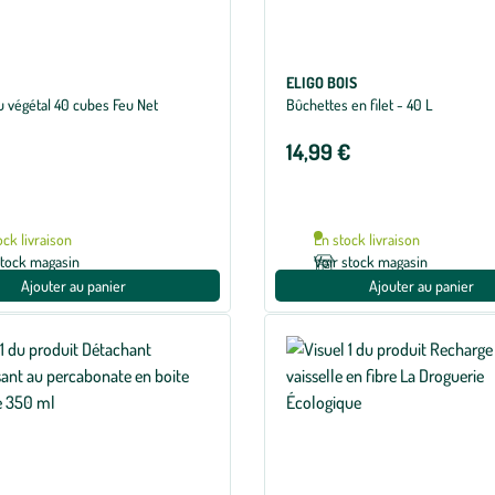
ELIGO BOIS
u végétal 40 cubes Feu Net
Bûchettes en filet - 40 L
14,99 €
ock livraison
En stock livraison
stock magasin
Voir stock magasin
Ajouter au panier
Ajouter au panier