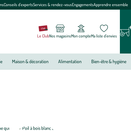
ons
Conseils d'experts
Services & rendez-vous
Engagements
Apprendre ensemble
Le Club
Nos magasins
Mon compte
Ma liste d’envies
ie
Maison & décoration
Alimentation
Bien-être & hygiène
faire soi-même, ustensiles pour le nettoyage réutilisables… La
 au plafond, de la cuisine à la salle de bain !