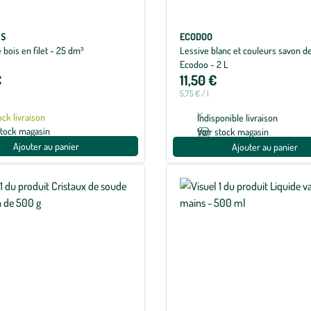
IS
ECODOO
bois en filet - 25 dm³
Lessive blanc et couleurs savon de
Ecodoo - 2 L
€
11,50 €
5,75 € / l
ock livraison
Indisponible livraison
stock magasin
Voir stock magasin
Ajouter au panier
Ajouter au panier