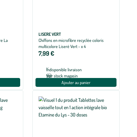
LISERE VERT
re La
Chiffons en microfibre recyclée coloris
multicolore Liseré Vert - x 4
7,99 €
Indisponible livraison
Voir stock magasin
Ajouter au panier