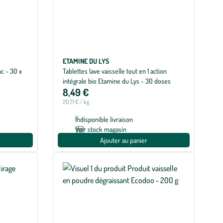
ETAMINE DU LYS
nc - 30 x
Tablettes lave vaisselle tout en 1 action
intégrale bio Etamine du Lys - 30 doses
8,49 €
20,71 € / kg
Indisponible livraison
Voir stock magasin
Ajouter au panier