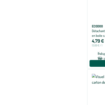
ECODOO
Détachant
en boite 
4,79 €
13,69 € / l
Indis
Voir 