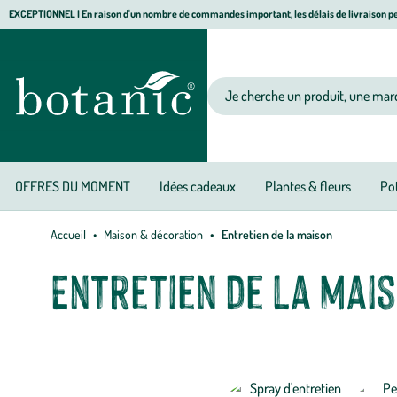
Aller
Aller
Aller
EXCEPTIONNEL I En raison d'un nombre de commandes important, les délais de livraison pe
à
au
au
Jardinerie
la
contenu
pied
écologique,
navigation
principal
de
animalerie,
Votre
page
décoration,
recherche
alimentation
bio
botanic®
OFFRES DU MOMENT
Idées cadeaux
Plantes & fleurs
Pot
Accueil
Maison & décoration
Entretien de la maison
Entretien de la mai
Prenez soin de votre maison avec des produits ménagers inspirés p
sélection botanic® présente des articles encourageant les traiteme