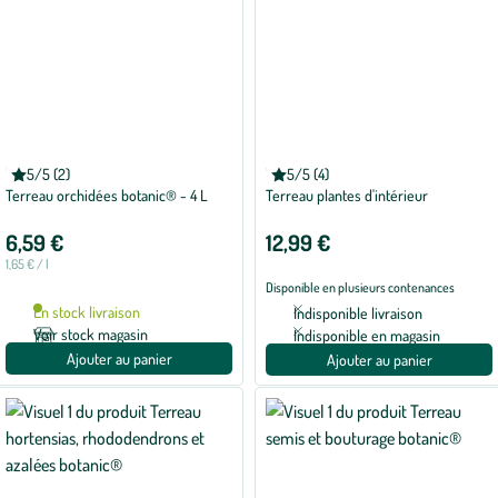
BOTANIC®
BOTANIC®
5/5 (2)
5/5 (4)
Note
Note
Terreau orchidées botanic® - 4 L
Terreau plantes d'intérieur
moyenne
moyenne
de
de
5
5
6,59 €
12,99 €
sur
sur
5
5
1,65 € / l
avec
avec
Disponible en plusieurs contenances
2
4
avis
avis
En stock livraison
Indisponible livraison
Voir stock magasin
Indisponible en magasin
Ajouter au panier
Ajouter au panier