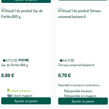
RADIS ET CAPUCINE
BOTANIC®
4.7/5 (3)
4.4/5 (9)
Note
Note
Sac de Perlite 600 g
Terreau universel botanic®
moyenne
moyenne
de
de
4.7
4.4
8,99 €
6,79 €
sur
sur
5
5
avec
avec
Disponible en plusieurs contenances
3
9
avis
avis
En stock livraison
Indisponible livraison
Voir stock magasin
Indisponible en magasin
Ajouter au panier
Ajouter au panier