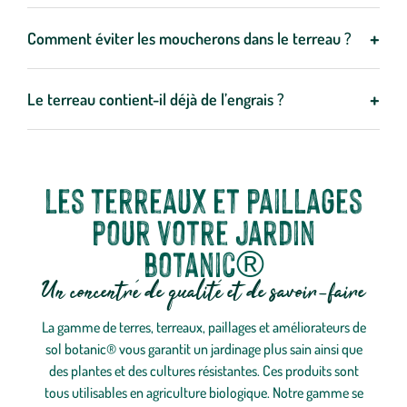
Oui, il est recommandé d’ajouter des billes d’argile au fond du
à 2 ans.
pot ou de la jardinière pour améliorer le drainage, éviter l’excès
+
Comment éviter les moucherons dans le terreau ?
d’eau et protéger les racines.
Pour éviter les moucherons, il est conseillé de limiter l’excès
d’arrosage, de laisser sécher la surface du terreau entre deux
+
Le terreau contient-il déjà de l’engrais ?
arrosages et d’améliorer le drainage. Un paillage en surface peut
La plupart des terreaux contiennent une fertilisation de départ
également aider.
qui nourrit les plantes pendant quelques semaines à quelques
mois. Il est ensuite nécessaire d’apporter de l’engrais pour
Les terreaux et paillages
maintenir leur croissance.
pour votre jardin
botanic®
Un concentré de qualité et de savoir-faire
La gamme de terres, terreaux, paillages et améliorateurs de
sol botanic® vous garantit un jardinage plus sain ainsi que
des plantes et des cultures résistantes. Ces produits sont
tous utilisables en agriculture biologique. Notre gamme se