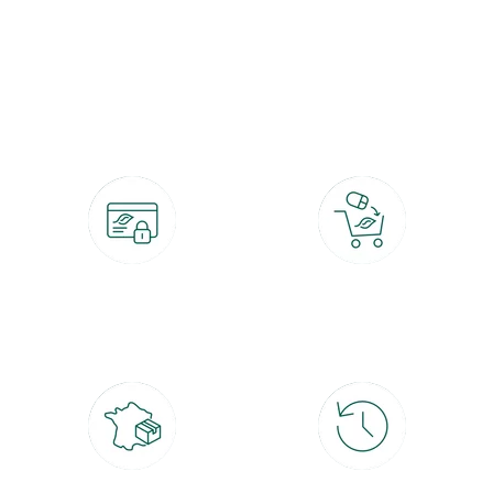
botanic®, les jardineries expertes du végétal depuis 1995.
Paiement 100% sécurisé
Click & Collect
CB, PayPal, carte cadeau, Alma 3x ou
retrait gratuit en magasin sous 2h
4x