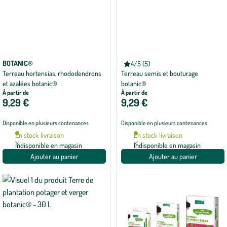
BOTANIC®
BOTANIC®
4/5 (5)
Note
Terreau hortensias, rhododendrons
Terreau semis et bouturage
moyenne
de
et azalées botanic®
botanic®
4
À partir de
À partir de
sur
9,29 €
9,29 €
5
avec
5
avis
Disponible en plusieurs contenances
Disponible en plusieurs contenances
En stock livraison
En stock livraison
Indisponible en magasin
Indisponible en magasin
Ajouter au panier
Ajouter au panier