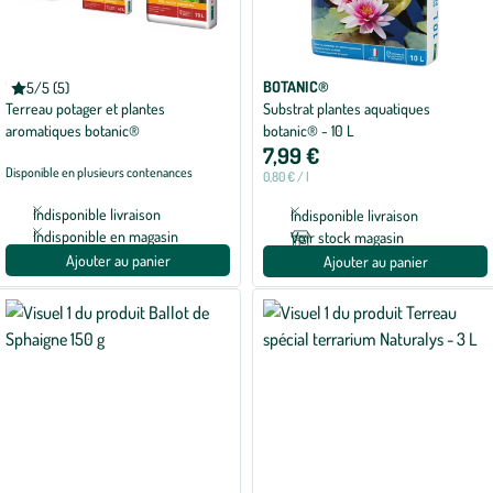
BOTANIC®
BOTANIC®
5/5 (5)
Note
Terreau potager et plantes
Substrat plantes aquatiques
moyenne
de
aromatiques botanic®
botanic® - 10 L
5
7,99 €
sur
5
Disponible en plusieurs contenances
0,80 € / l
avec
5
Indisponible livraison
Indisponible livraison
avis
Indisponible en magasin
Voir stock magasin
Ajouter au panier
Ajouter au panier