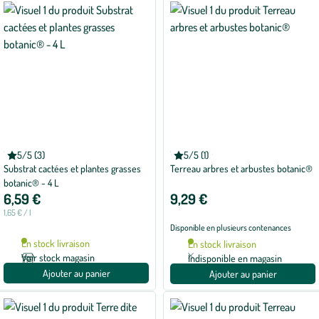
BOTANIC®
BOTANIC®
5/5 (3)
5/5 (1)
Note
Note
Substrat cactées et plantes grasses
Terreau arbres et arbustes botanic®
moyenne
moyenne
de
de
botanic® - 4 L
5
5
6,59 €
9,29 €
sur
sur
5
5
1,65 € / l
avec
avec
Disponible en plusieurs contenances
3
1
avis
avis
En stock livraison
En stock livraison
Voir stock magasin
Indisponible en magasin
Ajouter au panier
Ajouter au panier