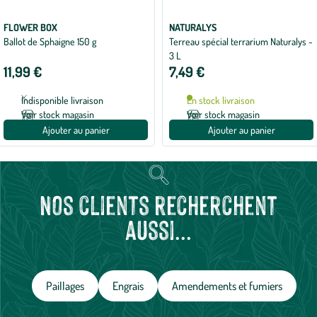
FLOWER BOX
NATURALYS
Ballot de Sphaigne 150 g
Terreau spécial terrarium Naturalys -
3 L
11,99 €
7,49 €
Indisponible livraison
En stock livraison
Voir stock magasin
Voir stock magasin
Ajouter au panier
Ajouter au panier
Nos clients recherchent
aussi...
Paillages
Engrais
Amendements et fumiers