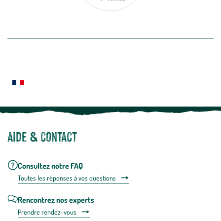
désabon
intégré
En savoir plus
dans
la
newslette
En
Le saviez-vous ?
savoir
plus
Notre site botanic® a été pensé, créé et développé en FRANCE
Aide & contact
Consultez notre FAQ
Toutes les répons
es à vos questions
Rencontrez nos experts
Prendre rendez-vous