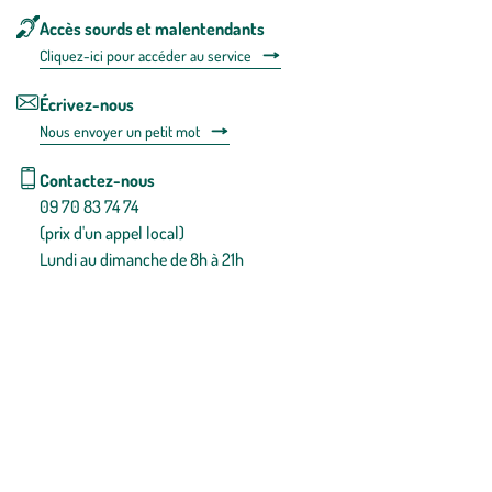
Accès sourds et malentendants
Cliquez-ici pour accéder au service
Écrivez-nous
Nous envoyer un petit mot
Contactez-nous
09 70 83 74 74
(prix d'un appel local)
Lundi au dimanche de 8h à 21h
Conditions générales de vente
Conditions générales d'utilisation
Mentions légales
Politique de confidentialité & cookies
Pièces détachées
Plan du site
Gestion des cookies
Pour votre santé, évitez de manger entre les repas,
www.mangerbouger.fr
.
L’abus d’alcool est dangereux pour la santé, à consommer avec