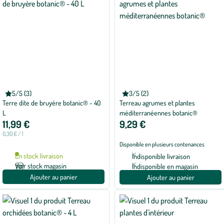
BOTANIC®
BOTANIC®
5/5 (3)
3/5 (2)
Note
Note
Terre dite de bruyère botanic® - 40
Terreau agrumes et plantes
moyenne
moyenne
de
de
L
méditerranéennes botanic®
5
3
11,99 €
9,29 €
sur
sur
5
5
0,30 € / l
avec
avec
Disponible en plusieurs contenances
3
2
avis
avis
En stock livraison
Indisponible livraison
Voir stock magasin
Indisponible en magasin
Ajouter au panier
Ajouter au panier