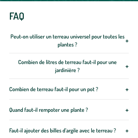
FAQ
Peut-on utiliser un terreau universel pour toutes les
+
plantes ?
Le terreau universel convient à la majorité des plantes, mais
certaines variétés comme les orchidées, les agrumes ou les
Combien de litres de terreau faut-il pour une
+
plantes méditerranéennes nécessitent un substrat spécifique
jardinière ?
pour bien se développer.
Une jardinière standard de 40 à 50 cm nécessite généralement
entre 15 et 25 litres de terreau. Les grands bacs peuvent
+
Combien de terreau faut-il pour un pot ?
nécessiter 30 litres ou plus selon leur taille.
Le volume dépend de la taille du pot : un petit pot d’environ 20
cm nécessite environ 5 litres de terreau, tandis qu’un pot plus
+
Quand faut-il rempoter une plante ?
grand peut demander 10 litres ou plus.
Il est conseillé de rempoter une plante lorsque les racines
sortent du pot, que la croissance ralentit ou que le terreau est
+
Faut-il ajouter des billes d’argile avec le terreau ?
appauvri. En général, un rempotage est recommandé tous les 1