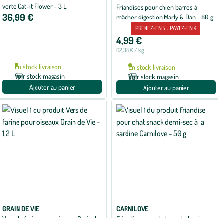
de
verte Cat-it Flower - 3 L
Friandises pour chien barres à
5
36,99 €
mâcher digestion Marly & Dan - 80 g
sur
5
PRENEZ-EN 5 = PAYEZ-EN 4
avec
1
4,99 €
avis
62,38 € / kg
En stock livraison
En stock livraison
Voir stock magasin
Voir stock magasin
Ajouter au panier
Ajouter au panier
GRAIN DE VIE
CARNILOVE