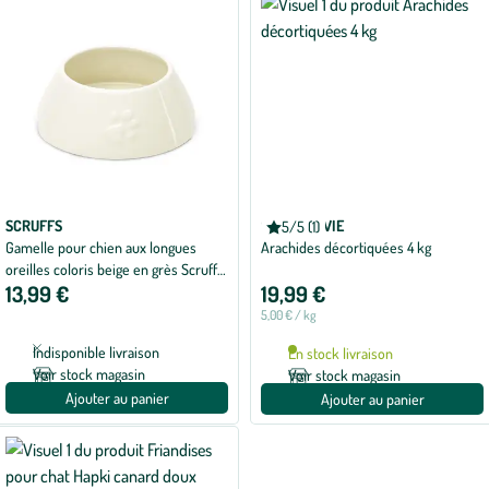
SCRUFFS
GRAIN DE VIE
5/5 (1)
Note
Gamelle pour chien aux longues
Arachides décortiquées 4 kg
moyenne
de
oreilles coloris beige en grès Scruffs
5
13,99 €
19,99 €
– 21 x 21 x 8,5 cm
sur
5
5,00 € / kg
avec
1
Indisponible livraison
En stock livraison
avis
Voir stock magasin
Voir stock magasin
Ajouter au panier
Ajouter au panier