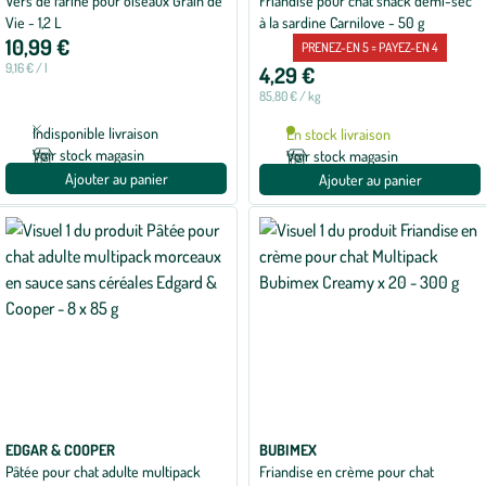
Vers de farine pour oiseaux Grain de
Friandise pour chat snack demi-sec
Vie - 1,2 L
à la sardine Carnilove - 50 g
10,99 €
PRENEZ-EN 5 = PAYEZ-EN 4
9,16 € / l
4,29 €
85,80 € / kg
Indisponible livraison
En stock livraison
Voir stock magasin
Voir stock magasin
Ajouter au panier
Ajouter au panier
EDGAR & COOPER
BUBIMEX
Pâtée pour chat adulte multipack
Friandise en crème pour chat