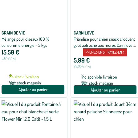
GRAIN DE VIE
CARNILOVE
Mélange pour oiseaux 100 %
Friandise pour chien snack croquant
consommé énergie - 3 kgs
goût autruche aux mûres Carnilove -
15,50 €
200 g
PRENEZ-EN 5 = PAYEZ-EN 4
5,17 € / kg
5,99 €
29,95 € / kg
En stock livraison
Indisponible livraison
Voir stock magasin
Voir stock magasin
Ajouter au panier
Ajouter au panier