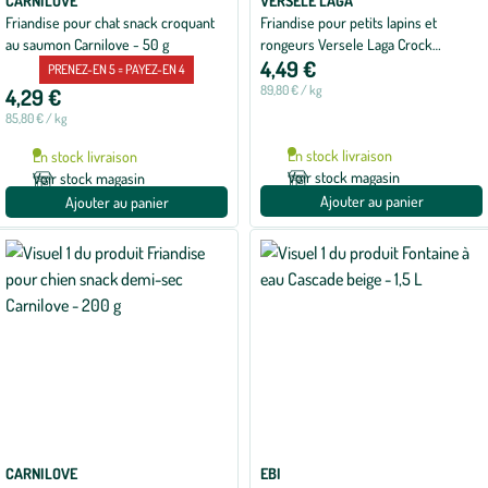
CARNILOVE
VERSELE LAGA
Friandise pour chat snack croquant
Friandise pour petits lapins et
au saumon Carnilove - 50 g
rongeurs Versele Laga Crock
4,49 €
Complete Herbes - 50 g
PRENEZ-EN 5 = PAYEZ-EN 4
89,80 € / kg
4,29 €
85,80 € / kg
En stock livraison
En stock livraison
Voir stock magasin
Voir stock magasin
Ajouter au panier
Ajouter au panier
CARNILOVE
EBI