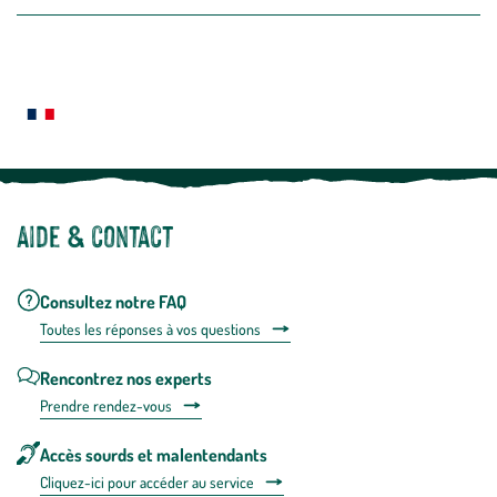
la
newslette
En
Le saviez-vous ?
savoir
plus
Notre site botanic® a été pensé, créé et développé en FRANCE
Aide & contact
Consultez notre FAQ
Toutes les répons
es à vos questions
Rencontrez nos experts
Prendre rendez-vous
Accès sourds et malentendants
Cliquez-ici pour accéder au service