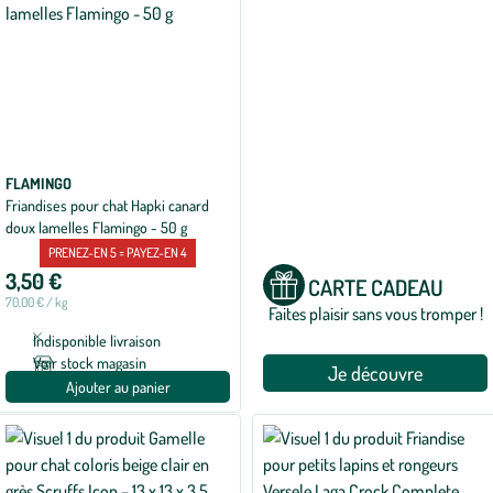
FLAMINGO
Friandises pour chat Hapki canard
doux lamelles Flamingo - 50 g
PRENEZ-EN 5 = PAYEZ-EN 4
3,50 €
CARTE CADEAU
70,00 € / kg
Faites plaisir sans vous tromper !
Indisponible livraison
Voir stock magasin
Je découvre
Ajouter au panier