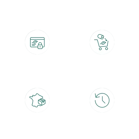
botanic®, les jardineries expertes du végétal depuis 1995.
Paiement 100% sécurisé
Click & Collect
CB, PayPal, carte cadeau, Alma 3x ou
retrait gratuit en magasin sous 2h
4x
Livraison partout en France
30 jours pour changer d'avis
à domicile ou point relais
et retour gratuit en magasin