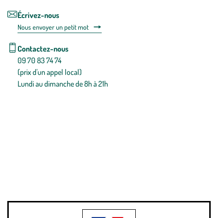
Écrivez-nous
Nous envoyer un petit mot
Contactez-nous
09 70 83 74 74
(prix d'un appel local)
Lundi au dimanche de 8h à 21h
Conditions générales de vente
Conditions générales d'utilisation
Mentions légales
Politique de confidentialité & cookies
Pièces détachées
Plan du site
Gestion des cookies
Pour votre santé, évitez de manger entre les repas,
www.mangerbouger.fr
.
L’abus d’alcool est dangereux pour la santé, à consommer avec
modération.