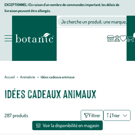
Aller
Aller
Aller
EXCEPTIONNEL I En raison d'un nombre de commandes important, les délais de
livraison peuvent être allongés.
à
au
au
Jardinerie
la
contenu
pied
Ma
Nos magasins
Mon
Je cherche un produit, une marque, un co
liste
compte
écologique,
navigation
principal
de
d’envies
animalerie,
page
décoration,
Nos
alimentation
produits
bio
botanic®
Accueil
Animalerie
Idées cadeaux animaux
Idées cadeaux animaux
Liste
287 produits
Filtrer
Trier
des
Voir la disponibilité en magasin
filtres