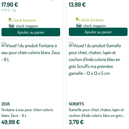
17,90 €
13,99 €
cm
47,11 € / kg
En stock livraison
En stock livraison
Voir stock magasin
Voir stock magasin
Ajouter au panier
Ajouter au panier
ZEUS
SCRUFFS
Fontaine à eau pour chien coloris
Gamelle pour chiot, chaton, lapin et
blanc Zeus - 6 L
cochon d'Inde coloris bleu en grès
49,99 €
3,79 €
Scruffs ma première gamelle – 13 x 13
x 5 cm