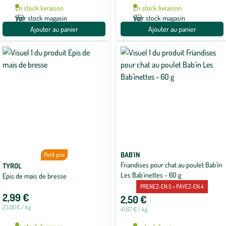
En stock livraison
En stock livraison
Voir stock magasin
Voir stock magasin
Ajouter au panier
Ajouter au panier
BAB'IN
Petit prix
Friandises pour chat au poulet Bab'in
TYROL
Les Bab'inettes - 60 g
Epis de mais de bresse
PRENEZ-EN 5 = PAYEZ-EN 4
2,99 €
2,50 €
23,00 € / kg
41,67 € / kg