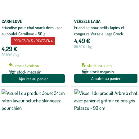
CARNILOVE
VERSELE LAGA
Friandise pour chat snack demi-sec
Friandise pour petits lapins et
au poulet Carnilove - 50 g
rongeurs Versele Laga Crock
4,49 €
Complete Berry - 50 g
PRENEZ-EN 5 = PAYEZ-EN 4
89,80 € / kg
4,29 €
85,80 € / kg
En stock livraison
En stock livraison
Voir stock magasin
Voir stock magasin
Ajouter au panier
Ajouter au panier