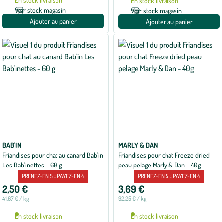
En stock livraison
En stock livraison
Voir stock magasin
Voir stock magasin
Ajouter au panier
Ajouter au panier
BAB'IN
MARLY & DAN
Friandises pour chat au canard Bab'in
Friandises pour chat Freeze dried
Les Bab'inettes - 60 g
peau pelage Marly & Dan - 40g
PRENEZ-EN 5 = PAYEZ-EN 4
PRENEZ-EN 5 = PAYEZ-EN 4
2,50 €
3,69 €
41,67 € / kg
92,25 € / kg
En stock livraison
En stock livraison