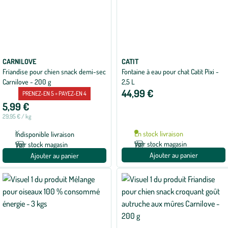
CARNILOVE
CATIT
Friandise pour chien snack demi-sec
Fontaine à eau pour chat Catit Pixi -
Carnilove - 200 g
2,5 L
44,99 €
PRENEZ-EN 5 = PAYEZ-EN 4
5,99 €
29,95 € / kg
En stock livraison
Indisponible livraison
Voir stock magasin
Voir stock magasin
Ajouter au panier
Ajouter au panier