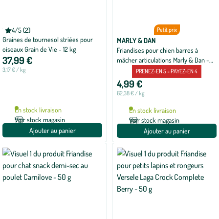
GASCO
4/5 (2)
Petit prix
Note
Graines de tournesol striées pour
moyenne
MARLY & DAN
de
oiseaux Grain de Vie - 12 kg
Friandises pour chien barres à
4
37,99 €
mâcher articulations Marly & Dan -
sur
5
80 g
3,17 € / kg
PRENEZ-EN 5 = PAYEZ-EN 4
avec
2
4,99 €
avis
62,38 € / kg
En stock livraison
En stock livraison
Voir stock magasin
Voir stock magasin
Ajouter au panier
Ajouter au panier