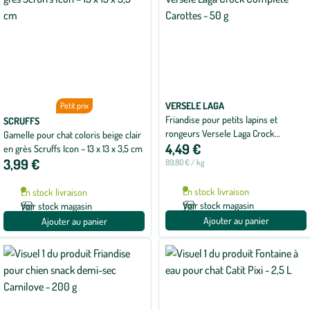
VERSELE LAGA
Petit prix
Friandise pour petits lapins et
SCRUFFS
rongeurs Versele Laga Crock
Gamelle pour chat coloris beige clair
4,49 €
Complete Carottes - 50 g
en grès Scruffs Icon – 13 x 13 x 3,5 cm
3,99 €
89,80 € / kg
En stock livraison
En stock livraison
Voir stock magasin
Voir stock magasin
Ajouter au panier
Ajouter au panier