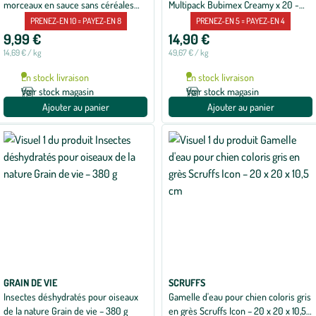
morceaux en sauce sans céréales
Multipack Bubimex Creamy x 20 -
Edgard & Cooper - 8 x 85 g
300 g
PRENEZ-EN 10 = PAYEZ-EN 8
PRENEZ-EN 5 = PAYEZ-EN 4
9,99 €
14,90 €
14,69 € / kg
49,67 € / kg
En stock livraison
En stock livraison
Voir stock magasin
Voir stock magasin
Ajouter au panier
Ajouter au panier
GRAIN DE VIE
SCRUFFS
Insectes déshydratés pour oiseaux
Gamelle d'eau pour chien coloris gris
de la nature Grain de vie – 380 g
en grès Scruffs Icon – 20 x 20 x 10,5