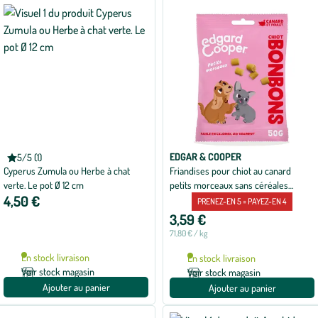
appliqués
EDGAR & COOPER
5/5 (1)
Note
Cyperus Zumula ou Herbe à chat
Friandises pour chiot au canard
moyenne
de
verte. Le pot Ø 12 cm
petits morceaux sans céréales
5
4,50 €
Edgard & Cooper Bonbons - 50 g
sur
PRENEZ-EN 5 = PAYEZ-EN 4
5
3,59 €
avec
1
71,80 € / kg
avis
En stock livraison
En stock livraison
Voir stock magasin
Voir stock magasin
Ajouter au panier
Ajouter au panier