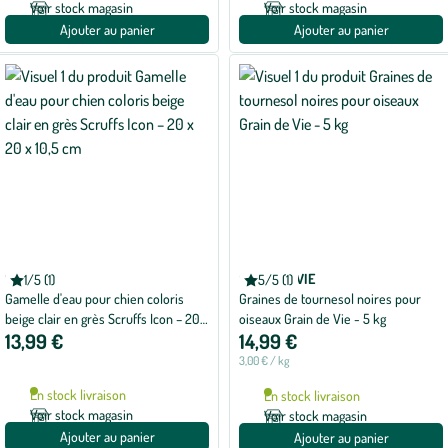
Voir stock magasin
Voir stock magasin
Ajouter au panier
Ajouter au panier
SCRUFFS
GRAIN DE VIE
1/5 (1)
5/5 (1)
Note
Note
Gamelle d'eau pour chien coloris
Graines de tournesol noires pour
moyenne
moyenne
de
de
beige clair en grès Scruffs Icon – 20 x
oiseaux Grain de Vie - 5 kg
1
5
13,99 €
14,99 €
20 x 10,5 cm
sur
sur
5
5
3,00 € / kg
avec
avec
1
1
En stock livraison
En stock livraison
avis
avis
Voir stock magasin
Voir stock magasin
Ajouter au panier
Ajouter au panier