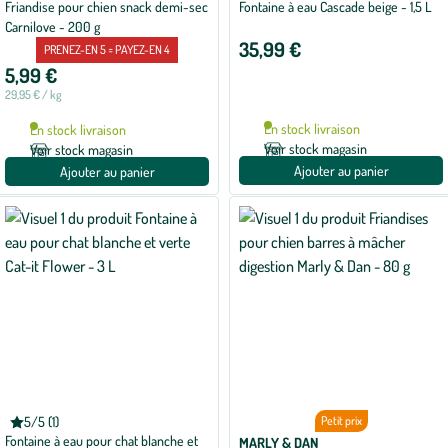
Friandise pour chien snack demi-sec
Fontaine à eau Cascade beige - 1,5 L
Carnilove - 200 g
35,99 €
PRENEZ-EN 5 = PAYEZ-EN 4
5,99 €
29,95 € / kg
En stock livraison
En stock livraison
Voir stock magasin
Voir stock magasin
Ajouter au panier
Ajouter au panier
CATIT
5/5 (1)
Petit prix
Note
Fontaine à eau pour chat blanche et
moyenne
MARLY & DAN