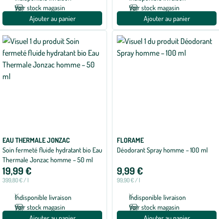
Voir stock magasin
Voir stock magasin
Ajouter au panier
Ajouter au panier
EAU THERMALE JONZAC
FLORAME
Soin fermeté fluide hydratant bio Eau
Déodorant Spray homme – 100 ml
Thermale Jonzac homme – 50 ml
19,99 €
9,99 €
399,80 € / l
99,90 € / l
Indisponible livraison
Indisponible livraison
Voir stock magasin
Voir stock magasin
Ajouter au panier
Ajouter au panier