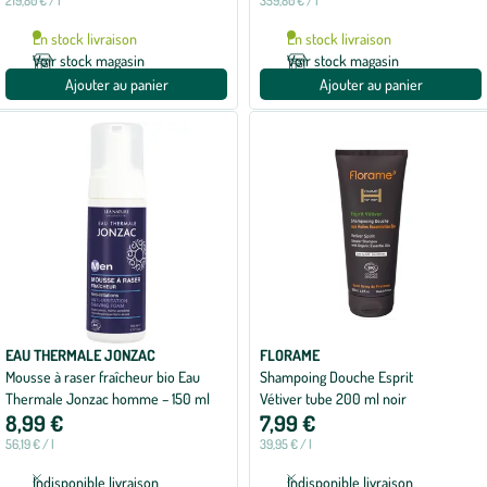
219,80 € / l
359,80 € / l
En stock livraison
En stock livraison
Voir stock magasin
Voir stock magasin
Ajouter au panier
Ajouter au panier
EAU THERMALE JONZAC
FLORAME
Mousse à raser fraîcheur bio Eau
Shampoing Douche Esprit
Thermale Jonzac homme – 150 ml
Vétiver tube 200 ml noir
8,99 €
7,99 €
56,19 € / l
39,95 € / l
Indisponible livraison
Indisponible livraison