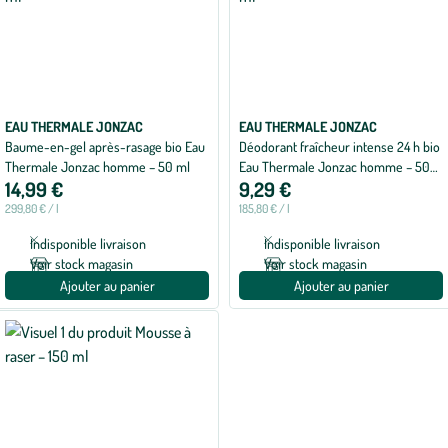
EAU THERMALE JONZAC
EAU THERMALE JONZAC
Baume-en-gel après-rasage bio Eau
Déodorant fraîcheur intense 24 h bio
Thermale Jonzac homme – 50 ml
Eau Thermale Jonzac homme – 50
14,99 €
9,29 €
ml
299,80 € / l
185,80 € / l
Indisponible livraison
Indisponible livraison
Voir stock magasin
Voir stock magasin
Ajouter au panier
Ajouter au panier