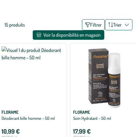
etc. Une chose est sûre : pour vous occuper de votre corps, optez
Voir plus
pour des produits bio et naturels. Votre peau vous dira merci, et la
planète aussi !
Liste
15 produits
Filtrer
Trier
des
Voir la disponibilité en magasin
filtres
appliqués
FLORAME
FLORAME
Déodorant bille homme – 50 ml
Soin Hydratant – 50 ml
10,99 €
17,99 €