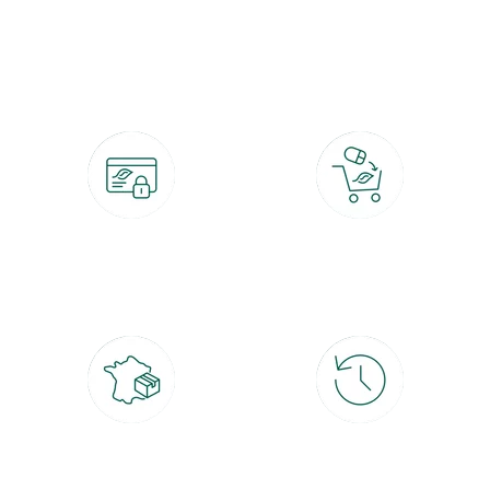
botanic®, les jardineries expertes du végétal depuis 1995.
Paiement 100% sécurisé
Click & Collect
CB, PayPal, carte cadeau, Alma 3x ou
retrait gratuit en magasin sous 2h
4x
Livraison partout en France
30 jours pour changer d'avis
à domicile ou point relais
et retour gratuit en magasin