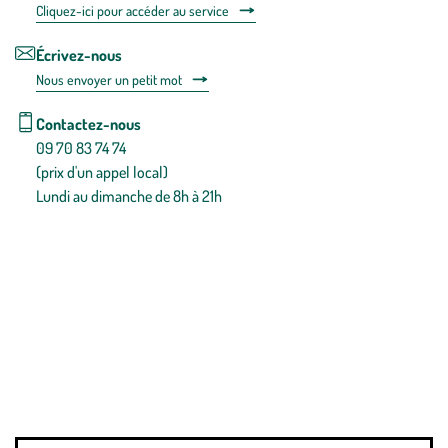
Cliquez-ici pour accéder au service
Écrivez-nous
Nous envoyer un petit mot
Contactez-nous
09 70 83 74 74
(prix d'un appel local)
Lundi au dimanche de 8h à 21h
Conditions générales de vente
Conditions générales d'utilisation
Mentions légales
Politique de confidentialité & cookies
Pièces détachées
Plan du site
Gestion des cookies
Pour votre santé, évitez de manger entre les repas,
www.mangerbouger.fr
.
L’abus d’alcool est dangereux pour la santé, à consommer avec
modération.