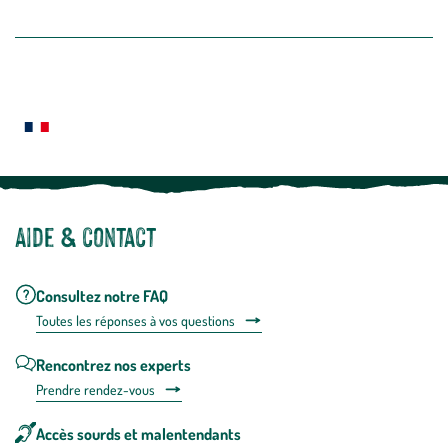
dans
la
newslette
En
Le saviez-vous ?
savoir
plus
Notre site botanic® a été pensé, créé et développé en FRANCE
Aide & contact
Consultez notre FAQ
Toutes les répons
es à vos questions
Rencontrez nos experts
Prendre rendez-vous
Accès sourds et malentendants