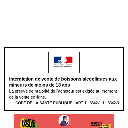
Mentions légales
Politique de confidentialité & cookies
Pièces détachées
Plan du site
Gestion des cookies
Pour votre santé, évitez de manger entre les repas,
www.mangerbouger.fr
.
L’abus d’alcool est dangereux pour la santé, à consommer avec
modération.
Interdiction de vente de boissons alcooliques aux
mineurs de moins de 18 ans
La preuve de majorité de l'acheteur est exigée au moment
de la vente en ligne.
CODE DE LA SANTÉ PUBLIQUE : ART. L. 3342-1. L. 3342-3
ÉTHYLOTESTS
EN