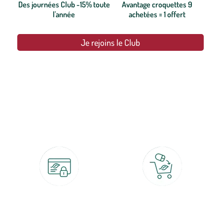
Des journées Club -15% toute
Avantage croquettes 9
l'année
achetées = 1 offert
Je rejoins le Club
botanic®, les jardineries expertes du végétal depuis 1995.
Paiement 100% sécurisé
Click & Collect
CB, PayPal, carte cadeau, Alma 3x ou
retrait gratuit en magasin sous 2h
4x