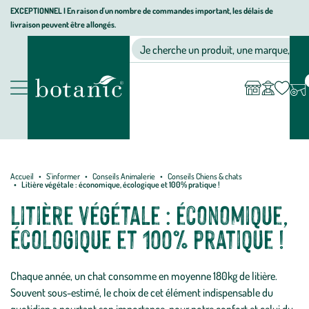
Aller
Aller
Aller
EXCEPTIONNEL I En raison d'un nombre de commandes important, les délais de
livraison peuvent être allongés.
à
au
au
Jardinerie
la
contenu
pied
Ma
Nos magasins
Mon
Je cherche un produit, une marque, un co
liste
compte
écologique,
navigation
principal
de
d’envies
animalerie,
page
décoration,
Nos
alimentation
produits
bio
botanic®
Accueil
S'informer
Conseils Animalerie
Conseils Chiens & chats
Litière végétale : économique, écologique et 100% pratique !
Litière végétale : économique,
écologique et 100% pratique !
Chaque année, un chat consomme en moyenne 180kg de litière.
Souvent sous-estimé, le choix de cet élément indispensable du