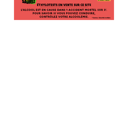
VENTE
SUR
CE
SITE.
L’ALCOOL
EST
EN
CAUSE
DANS
1
ACCIDENT
MORTEL
SUR
3*.
POUR
SAVOIR
SI
VOUS
POUVEZ