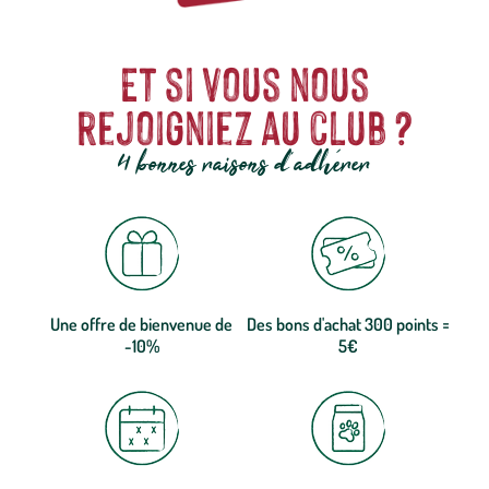
Et si vous nous
rejoigniez au club ?
4 bonnes raisons d'adhérer
Une offre de bienvenue de
Des bons d'achat 300 points =
-10%
5€