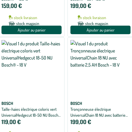
159,00 €
199,00 €
En stock livraison
En stock livraison
Voir stock magasin
Voir stock magasin
Ajouter au panier
Ajouter au panier
BOSCH
BOSCH
Taille-haies électrique coloris vert
Tronçonneuse électrique
UniversalHedgecut 18-50 NU Bosch®
UniversalChain 18 NU avec batterie
119,00 €
199,00 €
- 18 V
2,5 AH Bosch - 18 V