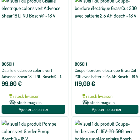
BOSCH
BOSCH
Cisaille électrique coloris vert
Coupe-bordure électrique GrassCut
Advence Shear 18 LI NU Bosch® - 18
230 avec batterie 2,5 AH Bosch - 18 V
99,00 €
119,00 €
V
En stock livraison
En stock livraison
Voir stock magasin
Voir stock magasin
Ajouter au panier
Ajouter au panier