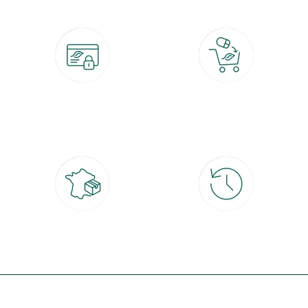
Paiement 100% sécurisé
Click & Collect
CB, PayPal, carte cadeau, Alma 3x ou
retrait gratuit en magasin sous 2h
4x
Livraison partout en France
30 jours pour changer d'avis
à domicile ou point relais
et retour gratuit en magasin