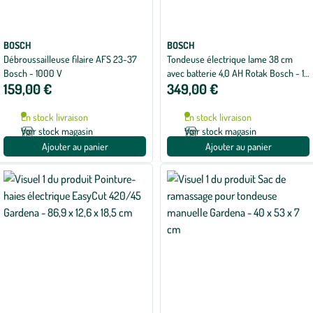
BOSCH
BOSCH
Débroussailleuse filaire AFS 23-37
Tondeuse électrique lame 38 cm
Bosch - 1000 V
avec batterie 4,0 AH Rotak Bosch - 18
159,00 €
349,00 €
V
En stock livraison
En stock livraison
Voir stock magasin
Voir stock magasin
Ajouter au panier
Ajouter au panier