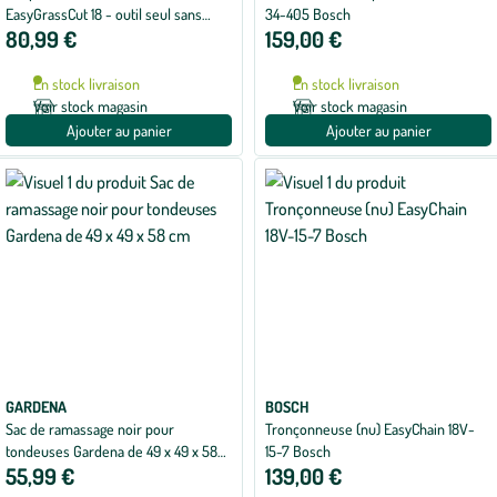
EasyGrassCut 18 - outil seul sans
34-405 Bosch
80,99 €
159,00 €
batterie
En stock livraison
En stock livraison
Voir stock magasin
Voir stock magasin
Ajouter au panier
Ajouter au panier
GARDENA
BOSCH
Sac de ramassage noir pour
Tronçonneuse (nu) EasyChain 18V-
tondeuses Gardena de 49 x 49 x 58
15-7 Bosch
55,99 €
139,00 €
cm