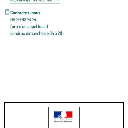
Contactez-nous
09 70 83 74 74
(prix d'un appel local)
Lundi au dimanche de 8h à 21h
Conditions générales de vente
Conditions générales d'utilisation
Mentions légales
Politique de confidentialité & cookies
Pièces détachées
Plan du site
Gestion des cookies
Pour votre santé, évitez de manger entre les repas,
www.mangerbouger.fr
.
L’abus d’alcool est dangereux pour la santé, à consommer avec
modération.