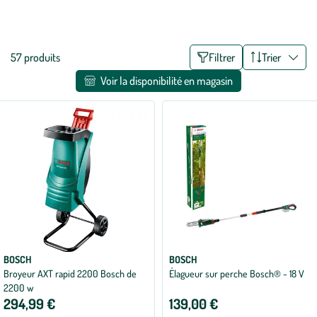
tronçonneuses, élagueurs ou encore sécateurs électriques : botanic®
Voir plus
vous fournit l’outillage de jardin électrique qui correspond à vos
besoins !
Liste
57 produits
Filtrer
Trier
des
Voir la disponibilité en magasin
filtres
appliqués
BOSCH
BOSCH
Broyeur AXT rapid 2200 Bosch de
Élagueur sur perche Bosch® - 18 V
2200 w
294,99 €
139,00 €