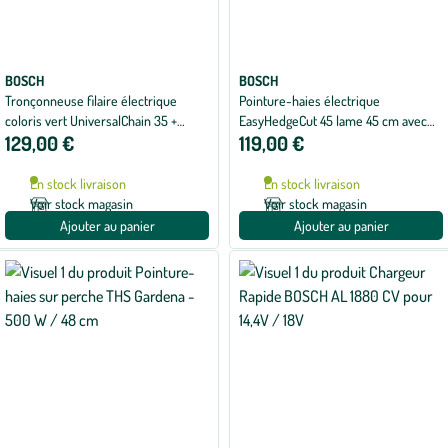
BOSCH
BOSCH
Tronçonneuse filaire électrique
Pointure-haies électrique
coloris vert UniversalChain 35 +
EasyHedgeCut 45 lame 45 cm avec
129,00 €
119,00 €
chaîne Bosch® - 1800 W
batterie 2,0 AH Bosch - 18 V
En stock livraison
En stock livraison
Voir stock magasin
Voir stock magasin
Ajouter au panier
Ajouter au panier