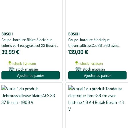
BOSCH
BOSCH
Coupe-bordure filaire électrique
Coupe-bordure électrique
coloris vert easygrasscut 23 Bosch®
UniversalGrassCut 26-500 avec
39,99 €
139,00 €
- 280 W
batterie 2,0 AH Bosch - 18 V
En stock livraison
En stock livraison
Voir stock magasin
Voir stock magasin
Ajouter au panier
Ajouter au panier