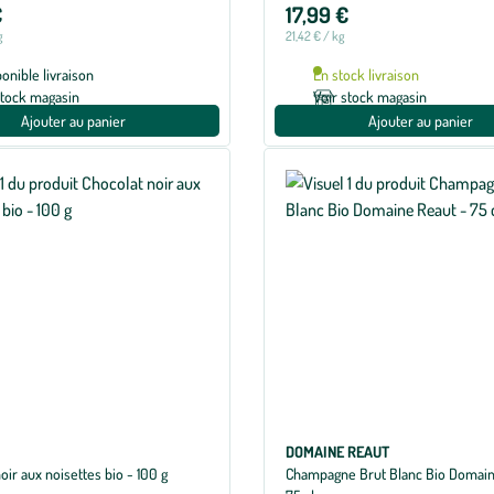
€
17,99 €
g
21,42 € / kg
ponible livraison
En stock livraison
stock magasin
Voir stock magasin
Ajouter au panier
Ajouter au panier
DOMAINE REAUT
oir aux noisettes bio - 100 g
Champagne Brut Blanc Bio Domain