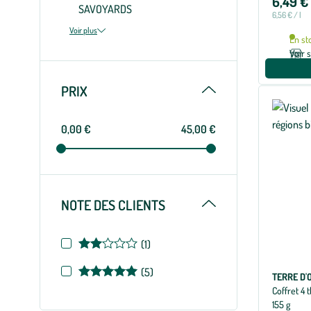
6,49 €
SAVOYARDS
6,56 € / l
Voir plus
En st
Voir 
Replier
PRIX
0,00 €
45,00 €
Replier
NOTE DES CLIENTS
Note
(1)
de
Note
(5)
2
TERRE D'
de
Coffret 4 
sur
5
155 g
5