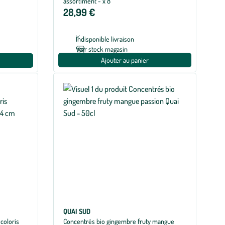
assortiment - x 8
28,99 €
Indisponible livraison
Voir stock magasin
Ajouter au panier
QUAI SUD
coloris
Concentrés bio gingembre fruty mangue