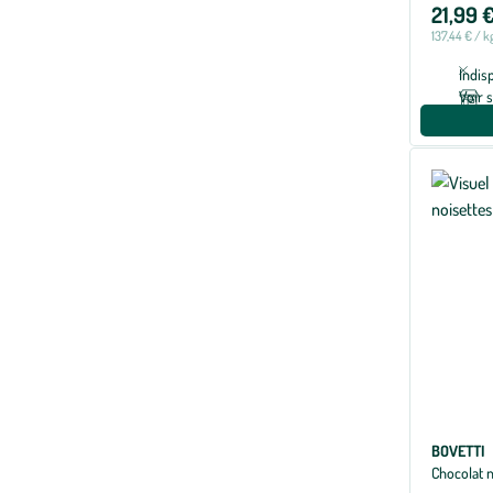
21,99 
sur
137,44 € / k
5
Indis
Voir 
BOVETTI
Chocolat n