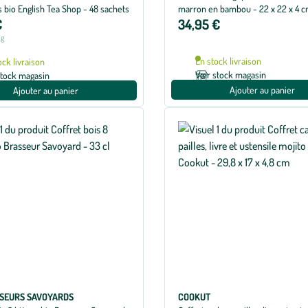
s bio English Tea Shop - 48 sachets
marron en bambou - 22 x 22 x 4 
€
34,95 €
kg
En stock livraison
ock livraison
Voir stock magasin
stock magasin
Ajouter au panier
Ajouter au panier
SSEURS SAVOYARDS
COOKUT