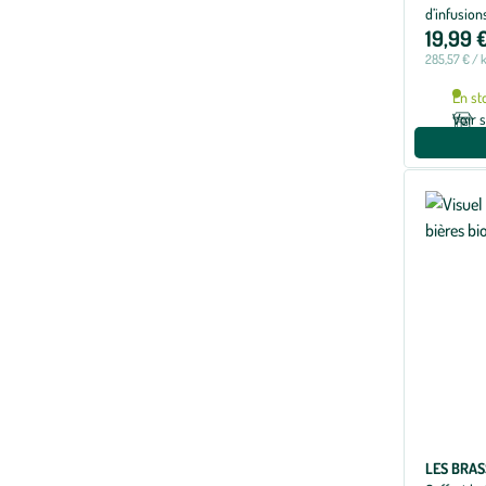
d’infusion
19,99 
285,57 € / 
En st
Voir 
LES BRA