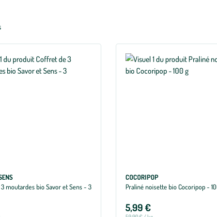
s
SENS
COCORIPOP
 3 moutardes bio Savor et Sens - 3
Praliné noisette bio Cocoripop - 10
5,99 €
g
59,90 € / kg