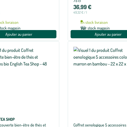
75 cl
36,99 €
g
49,32 € / l
ock livraison
En stock livraison
stock magasin
Voir stock magasin
Ajouter au panier
Ajouter au panier
TEA SHOP
couverte bien-être de thés et
Coffret oenologique 5 accessoires 