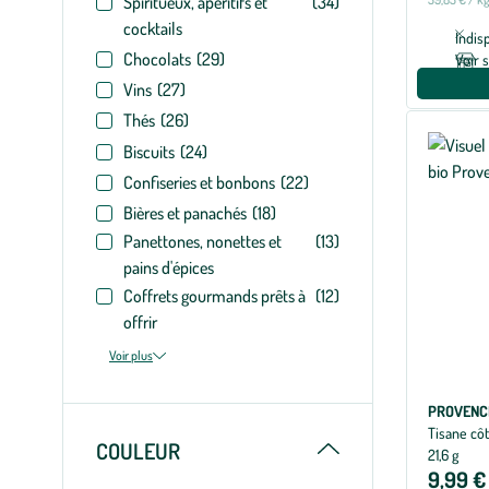
Spiritueux, apéritifs et
(34)
cocktails
Indis
Chocolats
(29)
Voir 
Vins
(27)
Thés
(26)
Biscuits
(24)
Confiseries et bonbons
(22)
Bières et panachés
(18)
Panettones, nonettes et
(13)
pains d'épices
Coffrets gourmands prêts à
(12)
offrir
Voir plus
PROVENC
Tisane côt
Replier
COULEUR
21,6 g
9,99 €