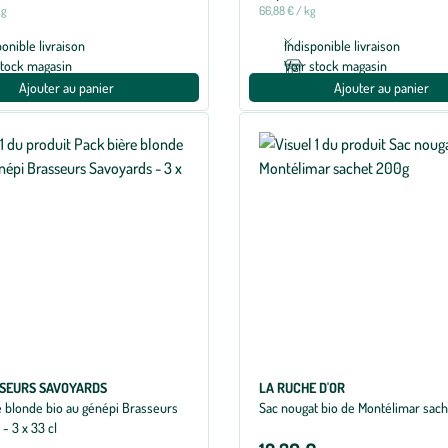
kg
66,88 € / kg
ponible livraison
Indisponible livraison
stock magasin
Voir stock magasin
Ajouter au panier
Ajouter au panier
SSEURS SAVOYARDS
LA RUCHE D'OR
e blonde bio au génépi Brasseurs
Sac nougat bio de Montélimar sac
- 3 x 33 cl