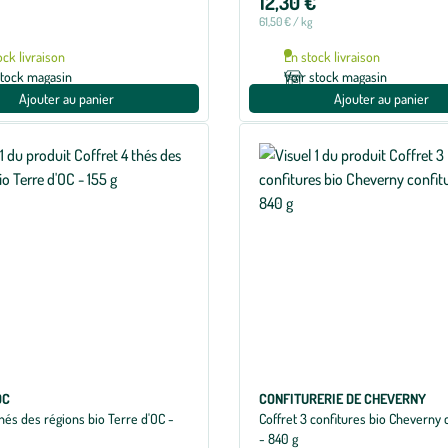
12,30 €
61,50 € / kg
ock livraison
En stock livraison
stock magasin
Voir stock magasin
Ajouter au panier
Ajouter au panier
OC
CONFITURERIE DE CHEVERNY
thés des régions bio Terre d'OC -
Coffret 3 confitures bio Cheverny 
- 840 g