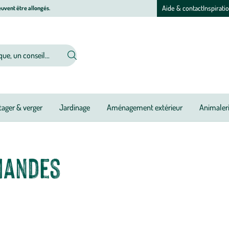
Aide & contact
Inspirati
uvent être allongés.
ager & verger
Jardinage
Aménagement extérieur
Animaler
mandes
de délices gastronomiques : épicerie sucrée et salée, thés, vins bio, bières 
t à savourer sans modération !