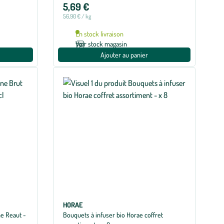
5,69 €
56,90 € / kg
En stock livraison
Voir stock magasin
Ajouter au panier
HORAE
e Reaut -
Bouquets à infuser bio Horae coffret