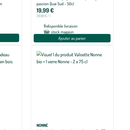
cm
passion Quai Sud - 50cl
19,99 €
39,98 € / l
Indisponible livraison
Voir stock magasin
Ajouter au panier
NONNE