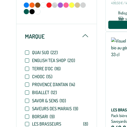
499,50 € / 
Indis
Voir 
Replier
MARQUE
QUAI SUD
(22)
ENGLISH TEA SHOP
(20)
TERRE D'OC
(16)
CHOOC
(15)
PROVENCE D'ANTAN
(14)
BIGALLET
(12)
SAVOR & SENS
(10)
SAVEURS DES MARAIS
(9)
LES BRA
Pack bièr
BORSARI
(9)
Savoyards 
LES BRASSEURS
(8)