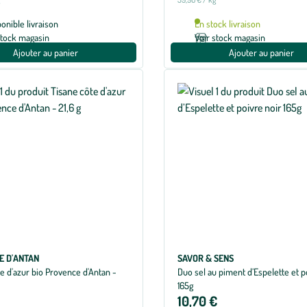
ponible livraison
En stock livraison
stock magasin
Voir stock magasin
Ajouter au panier
Ajouter au panier
E D'ANTAN
SAVOR & SENS
e d'azur bio Provence d'Antan -
Duo sel au piment d’Espelette et p
165g
10,70 €