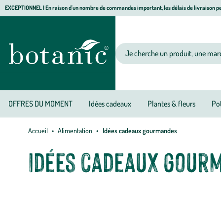
Aller
Aller
Aller
EXCEPTIONNEL I En raison d'un nombre de commandes important, les délais de livraison pe
à
au
au
Jardinerie
la
contenu
pied
écologique,
navigation
principal
de
animalerie,
Votre
page
décoration,
recherche
alimentation
bio
botanic®
OFFRES DU MOMENT
Idées cadeaux
Plantes & fleurs
Pot
Accueil
Alimentation
Idées cadeaux gourmandes
Idées cadeaux gour
Découvrez l'art de la gourmandise à travers une sélection botanic® 
gourmande de botanic®, régalez vos proches en toute occasion e