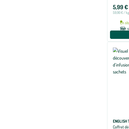
5,99 €
59,90 € / k
En st
Voir 
ENGLISH 
Coffret dé