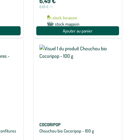
6,49 €
8,65 € / l
En stock livraison
Voir stock magasin
Ajouter au panier
COCORIPOP
confitures
Chouchou bio Cocoripop - 100 g