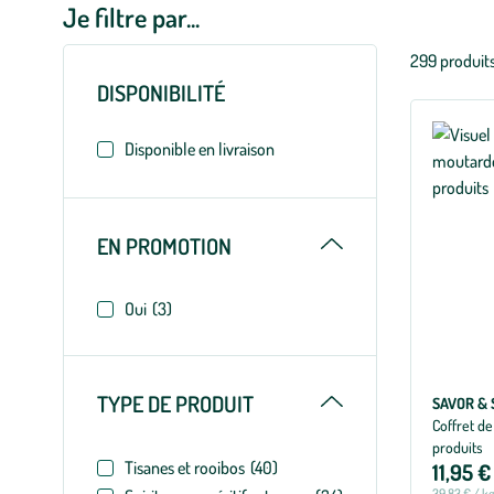
Je filtre par...
Liste
299 produit
des
DISPONIBILITÉ
filtres
appliqués
Disponible en livraison
Replier
EN PROMOTION
Oui
(3)
Replier
TYPE DE PRODUIT
SAVOR & 
Coffret de
produits
Tisanes et rooibos
(40)
11,95 €
39,83 € / k