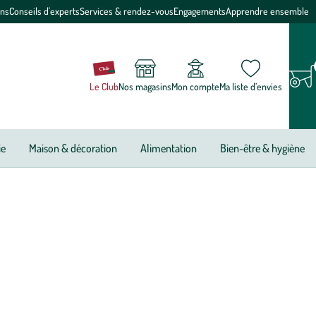
ons
Conseils d'experts
Services & rendez-vous
Engagements
Apprendre ensemble
Le Club
Nos magasins
Mon compte
Ma liste d’envies
ie
Maison & décoration
Alimentation
Bien-être & hygiène
artisanales traditionnelles et cocktails festifs. Dans la collection