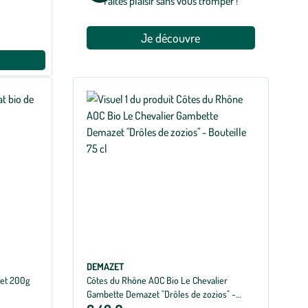
Faites plaisir sans vous tromper !
Je découvre
DEMAZET
het 200g
Côtes du Rhône AOC Bio Le Chevalier
Gambette Demazet "Drôles de zozios" -
Bouteille 75 cl