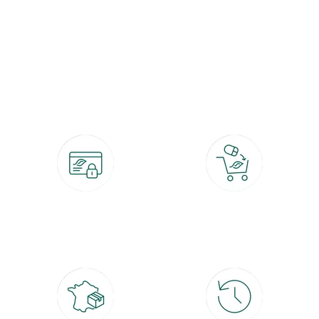
botanic®, les jardineries expertes du végétal depuis 1995.
Paiement 100% sécurisé
Click & Collect
CB, PayPal, carte cadeau, Alma 3x ou
retrait gratuit en magasin sous 2h
4x