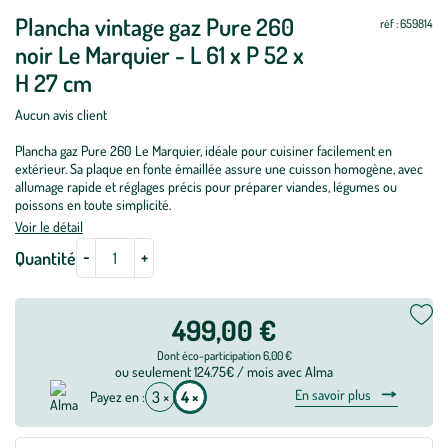
à
à
Plancha vintage gaz Pure 260
jour
jour
réf : 659814
noir Le Marquier - L 61 x P 52 x
H 27 cm
Aucun avis client
Plancha gaz Pure 260 Le Marquier, idéale pour cuisiner facilement en
extérieur. Sa plaque en fonte émaillée assure une cuisson homogène, avec
allumage rapide et réglages précis pour préparer viandes, légumes ou
poissons en toute simplicité.
Voir le détail
-
+
Quantité
499,00 €
Dont éco-participation 6,00 €
ou seulement 124.75€ / mois avec Alma
En savoir plus
3 ×
4 ×
Payez en :