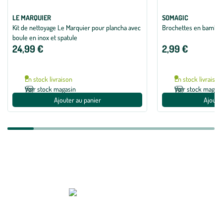
LE MARQUIER
SOMAGIC
Kit de nettoyage Le Marquier pour plancha avec
Brochettes en bambou
boule en inox et spatule
24,99 €
2,99 €
En stock livraison
En stock livraiso
Voir stock magasin
Voir stock magas
Ajouter au panier
Ajoute
Zoom sur la marque
Depuis 1971, Le Marquier prône le savoir-faire français. Spécialisée