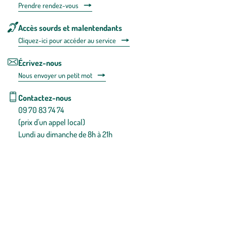
Prendre rendez-vous
Accès sourds et malentendants
Cliquez-ici pour accéder au service
Écrivez-nous
Nous envoyer un petit mot
Contactez-nous
09 70 83 74 74
(prix d'un appel local)
Lundi au dimanche de 8h à 21h
Conditions générales de vente
Conditions générales d'utilisation
Mentions légales
Politique de confidentialité & cookies
Pièces détachées
Plan du site
Gestion des cookies
Pour votre santé, évitez de manger entre les repas,
www.mangerbouger.fr
.