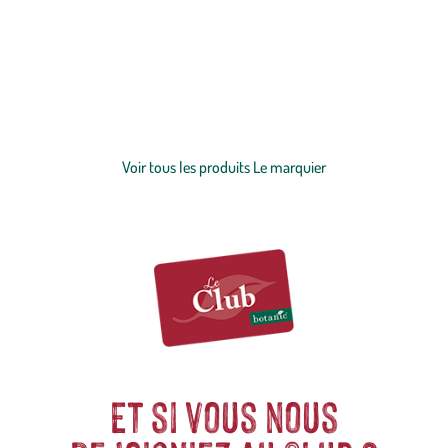
dans la fabrication de
barbecues
,
planchas
et
accessoires de cuisson
,
cette entreprise du Pays Basque met un point d'honneur sur la
qualité et le savoir-faire. Grâce à leurs produits certifiés “origine
France garantie” ainsi que leur production locale maintenue, ils
sauront faire le bonheur de tous ! Le Marquier célèbre ses
Voir plus
engagements grâce à leur devise : convivialité, excellence et passion.
Découvrez sans plus attendre tous leurs produits ainsi que leur
Voir tous les produits Le marquier
célèbre
four à pizza
!
Et si vous nous