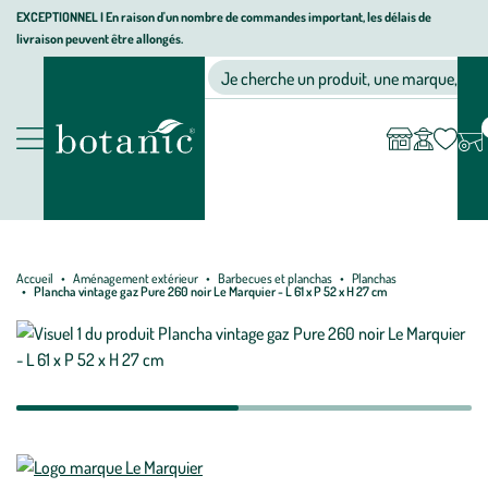
Aller
Aller
Aller
EXCEPTIONNEL I En raison d'un nombre de commandes important, les délais de
livraison peuvent être allongés.
à
au
au
Jardinerie écologique, animalerie, décoration, alimentation bio bot
la
contenu
pied
Ma
Nos magasins
Mon
Je cherche un produit, une marque, un co
liste
compte
navigation
principal
de
d’envies
page
Nos produits
Accueil
Aménagement extérieur
Barbecues et planchas
Planchas
Plancha vintage gaz Pure 260 noir Le Marquier - L 61 x P 52 x H 27 cm
Mettre
Mettre