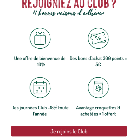
rejoigniez au club ?
4 bonnes raisons d'adhérer
Une offre de bienvenue de
Des bons d'achat 300 points =
-10%
5€
Des journées Club -15% toute
Avantage croquettes 9
l'année
achetées = 1 offert
Je rejoins le Club