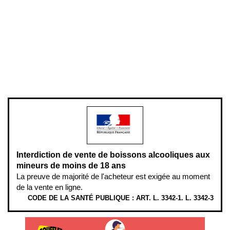
Conditions générales de vente
Conditions générales d'utilisation
Mentions légales
Politique de confidentialité & cookies
Pièces détachées
Plan du site
Gestion des cookies
Pour votre santé, évitez de manger entre les repas,
www.mangerbouger.fr
.
L’abus d’alcool est dangereux pour la santé, à consommer avec
modération.
Interdiction de vente de boissons alcooliques aux
mineurs de moins de 18 ans
La preuve de majorité de l'acheteur est exigée au moment
de la vente en ligne.
CODE DE LA SANTÉ PUBLIQUE : ART. L. 3342-1. L. 3342-3
ÉTHYLOTESTS