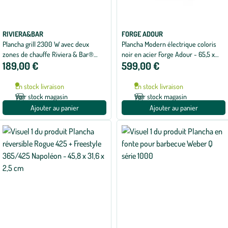
RIVIERA&BAR
FORGE ADOUR
Plancha grill 2300 W avec deux
Plancha Modern électrique coloris
zones de chauffe Riviera & Bar®
noir en acier Forge Adour - 65,5 x
189,00 €
599,00 €
QPL570 - 50 x 30 cm
57,3 x 23,8 cm
En stock livraison
En stock livraison
Voir stock magasin
Voir stock magasin
Ajouter au panier
Ajouter au panier