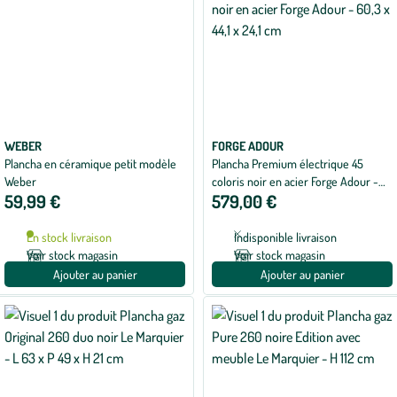
WEBER
FORGE ADOUR
Plancha en céramique petit modèle
Plancha Premium électrique 45
Weber
coloris noir en acier Forge Adour -
59,99 €
579,00 €
60,3 x 44,1 x 24,1 cm
En stock livraison
Indisponible livraison
Voir stock magasin
Voir stock magasin
Ajouter au panier
Ajouter au panier