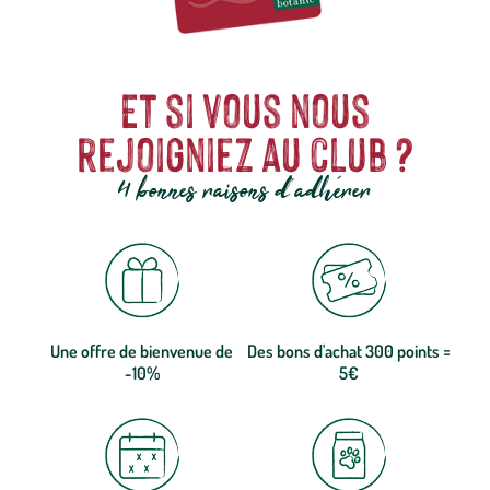
Et si vous nous
rejoigniez au club ?
4 bonnes raisons d'adhérer
Une offre de bienvenue de
Des bons d'achat 300 points =
-10%
5€