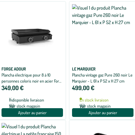
FORGE ADOUR
LE MARQUIER
Plancha électrique pour 8 à 10
Plancha vintage gaz Pure 260 noir Le
personnes coloris noir en acier Forge
Marquier - L 61 x P 52 x H 27 cm
349,00 €
499,00 €
Adour Base 60 - 62 x 47,8 x 19,4 cm
Indisponible livraison
En stock livraison
Voir stock magasin
Voir stock magasin
Ajouter au panier
Ajouter au panier