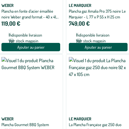
WEBER
LE MARQUIER
Plancha en fonte d’acier émaillée
Plancha gaz Amalia Pro 375 noire Le
noire Weber grand format - 40 x 41,5
Marquier - L 77 x P 55 x H 25 cm
119,00 €
749,00 €
cm
Indisponible livraison
Indisponible livraison
Voir stock magasin
Voir stock magasin
Ajouter au panier
Ajouter au panier
WEBER
LE MARQUIER
Plancha Gourmet BBQ System
La Plancha Française gaz 250 duo