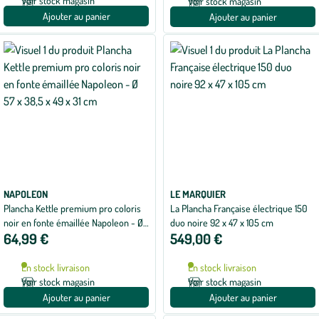
Voir stock magasin
Voir stock magasin
Ajouter au panier
Ajouter au panier
NAPOLEON
LE MARQUIER
Plancha Kettle premium pro coloris
La Plancha Française électrique 150
noir en fonte émaillée Napoleon - Ø
duo noire 92 x 47 x 105 cm
64,99 €
549,00 €
57 x 38,5 x 49 x 31 cm
En stock livraison
En stock livraison
Voir stock magasin
Voir stock magasin
Ajouter au panier
Ajouter au panier