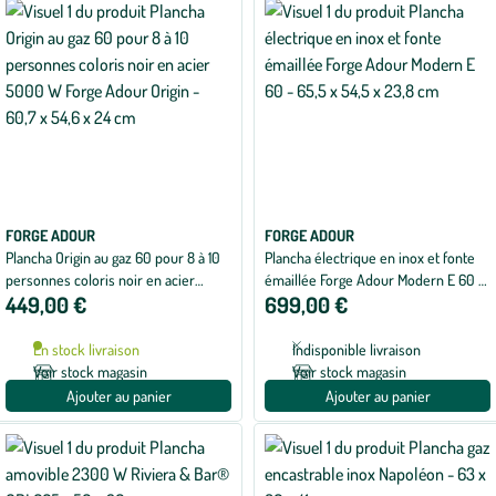
FORGE ADOUR
FORGE ADOUR
Plancha Origin au gaz 60 pour 8 à 10
Plancha électrique en inox et fonte
personnes coloris noir en acier
émaillée Forge Adour Modern E 60 -
449,00 €
699,00 €
5000 W Forge Adour Origin - 60,7 x
65,5 x 54,5 x 23,8 cm
54,6 x 24 cm
En stock livraison
Indisponible livraison
Voir stock magasin
Voir stock magasin
Ajouter au panier
Ajouter au panier