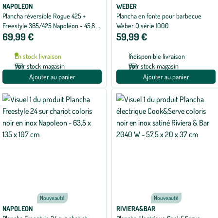
NAPOLEON
WEBER
Plancha réversible Rogue 425 +
Plancha en fonte pour barbecue
Freestyle 365/425 Napoléon - 45,8 x
Weber Q série 1000
69,99 €
59,99 €
31,6 x 2,5 cm
En stock livraison
Indisponible livraison
Voir stock magasin
Voir stock magasin
Ajouter au panier
Ajouter au panier
Nouveauté
Nouveauté
NAPOLEON
RIVIERA&BAR