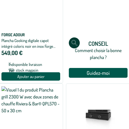
FORGE ADOUR
Plancha Cooking digitale capot
CONSEIL
intégré coloris noir en inox Forge
Comment choisir la bonne
549,00 €
Adour - 35,5 x 55 x 13,1 cm
plancha ?
Indisponible livraison
Voir stock magasin
Guidez-moi
Ajouter au panier