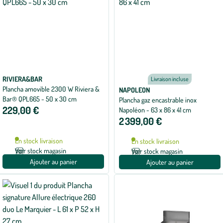
RIVIERA&BAR
Livraison incluse
Plancha amovible 2300 W Riviera &
NAPOLEON
Bar® QPL665 - 50 x 30 cm
Plancha gaz encastrable inox
229,00 €
Napoléon - 63 x 86 x 41 cm
2 399,00 €
En stock livraison
En stock livraison
Voir stock magasin
Voir stock magasin
Ajouter au panier
Ajouter au panier