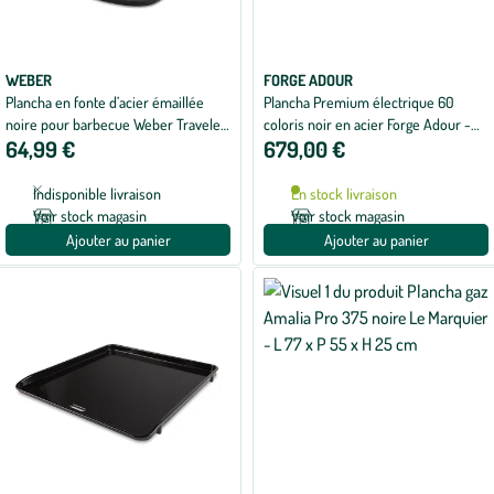
WEBER
FORGE ADOUR
Plancha en fonte d’acier émaillée
Plancha Premium électrique 60
noire pour barbecue Weber Traveler
coloris noir en acier Forge Adour -
64,99 €
679,00 €
- 32 x 34,5 cm
75,3 x 44,1 x 24,1 cm
Indisponible livraison
En stock livraison
Voir stock magasin
Voir stock magasin
Ajouter au panier
Ajouter au panier