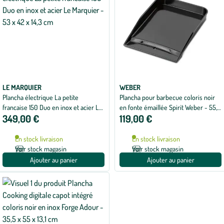
LE MARQUIER
WEBER
Plancha électrique La petite
Plancha pour barbecue coloris noir
francaise 150 Duo en inox et acier Le
en fonte émaillée Spirit Weber - 55,5
349,00 €
119,00 €
Marquier - 53 x 42 x 14,3 cm
x 13 x 41,5 cm
En stock livraison
En stock livraison
Voir stock magasin
Voir stock magasin
Ajouter au panier
Ajouter au panier