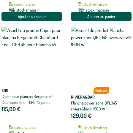
En stock livraison
En stock livraison
Voir stock magasin
Voir stock magasin
Ajouter au panier
Ajouter au panier
ENO
Petit prix
Capot pour plancha Bergerac et
RIVIERA&BAR
Chambord Eno - CPB 45 pour
Plancha power zone QPL345
115,00 €
Plancha 45
riviera&bar® 1900 W
129,00 €
En stock livraison
En stock livraison