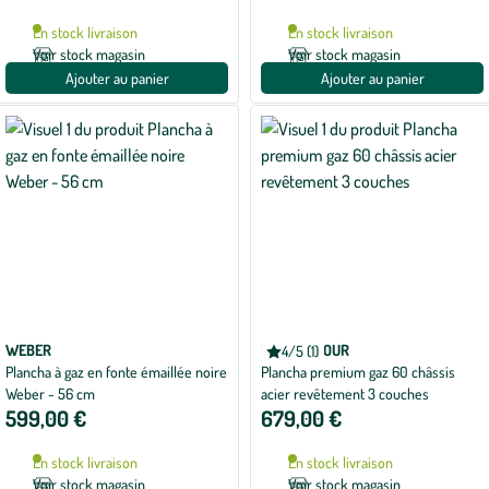
En stock livraison
En stock livraison
Voir stock magasin
Voir stock magasin
Ajouter au panier
Ajouter au panier
WEBER
FORGE ADOUR
4/5 (1)
Note
Plancha à gaz en fonte émaillée noire
Plancha premium gaz 60 châssis
moyenne
de
Weber - 56 cm
acier revêtement 3 couches
4
599,00 €
679,00 €
sur
5
avec
En stock livraison
En stock livraison
1
avis
Voir stock magasin
Voir stock magasin