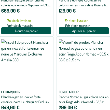
Plancha Freestyle 24 sur chariot
Plancha électrique Cook&Serve
coloris noir en inox Napoleon - 63,5 x
coloris noir en inox satiné Riviera &
669,00 €
129,00 €
135 x 107 cm
Bar 2040 W - 57,5 x 20 x 37 cm
En stock livraison
En stock livraison
Voir stock magasin
Voir stock magasin
Ajouter au panier
Ajouter au panier
LE MARQUIER
FORGE ADOUR
Plancha à gaz en inox et fonte
Plancha Nomad au gaz coloris noir en
émaillée noire Le Marquier Exclusive
acier Forge Adour Nomad - 33,5 x
649,00 €
299,00 €
Amalia 360
33,5 x 21,5 cm