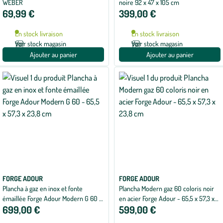
WEBER
noire 92 x 47 x 105 cm
69,99 €
399,00 €
En stock livraison
En stock livraison
Voir stock magasin
Voir stock magasin
Ajouter au panier
Ajouter au panier
FORGE ADOUR
FORGE ADOUR
Plancha à gaz en inox et fonte
Plancha Modern gaz 60 coloris noir
émaillée Forge Adour Modern G 60 -
en acier Forge Adour - 65,5 x 57,3 x
699,00 €
599,00 €
65,5 x 57,3 x 23,8 cm
23,8 cm