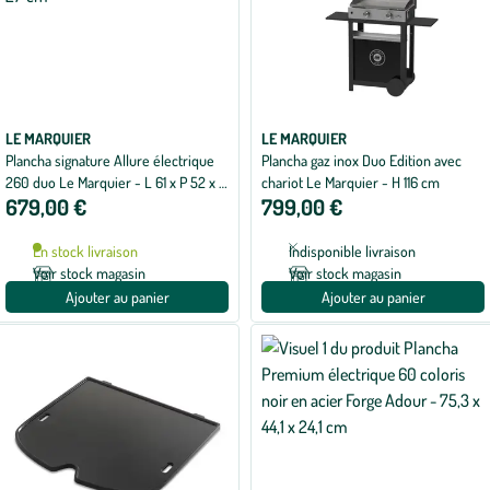
LE MARQUIER
LE MARQUIER
Plancha signature Allure électrique
Plancha gaz inox Duo Edition avec
260 duo Le Marquier - L 61 x P 52 x H
chariot Le Marquier - H 116 cm
679,00 €
799,00 €
27 cm
En stock livraison
Indisponible livraison
Voir stock magasin
Voir stock magasin
Ajouter au panier
Ajouter au panier