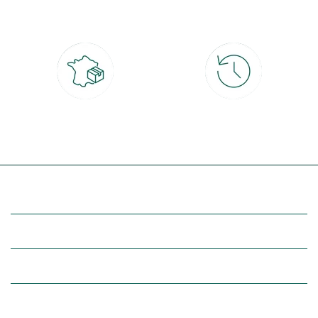
CB, PayPal, carte cadeau, Alma 3x ou
retrait gratuit en magasin sous 2h
4x
Livraison partout en France
30 jours pour changer d'avis
à domicile ou point relais
et retour gratuit en magasin
(Re)découvrez botanic®
Entre vous et nous
Nos univers botanic®