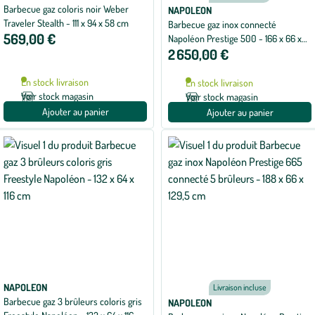
Barbecue gaz coloris noir Weber
NAPOLEON
Traveler Stealth - 111 x 94 x 58 cm
Barbecue gaz inox connecté
569,00 €
Napoléon Prestige 500 - 166 x 66 x
2 650,00 €
129,5 cm
En stock livraison
En stock livraison
Voir stock magasin
Voir stock magasin
Ajouter au panier
Ajouter au panier
NAPOLEON
Livraison incluse
Barbecue gaz 3 brûleurs coloris gris
NAPOLEON