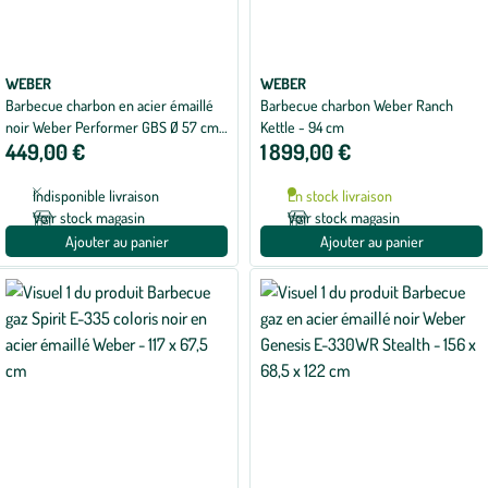
WEBER
WEBER
Barbecue charbon en acier émaillé
Barbecue charbon Weber Ranch
noir Weber Performer GBS Ø 57 cm
Kettle - 94 cm
449,00 €
1 899,00 €
- 102 x 71 x 114 cm
Indisponible livraison
En stock livraison
Voir stock magasin
Voir stock magasin
Ajouter au panier
Ajouter au panier