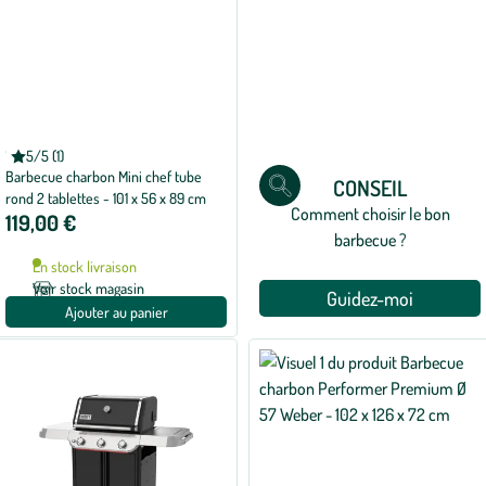
SOMAGIC
5/5 (1)
Note
Barbecue charbon Mini chef tube
moyenne
CONSEIL
de
rond 2 tablettes - 101 x 56 x 89 cm
5
Comment choisir le bon
119,00 €
sur
5
barbecue ?
avec
En stock livraison
1
avis
Voir stock magasin
Guidez-moi
Ajouter au panier