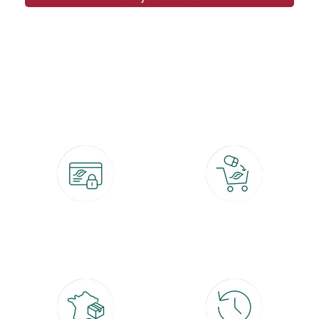
botanic®, les jardineries expertes du végétal depuis 1995.
Paiement 100% sécurisé
Click & Collect
CB, PayPal, carte cadeau, Alma 3x ou
retrait gratuit en magasin sous 2h
4x