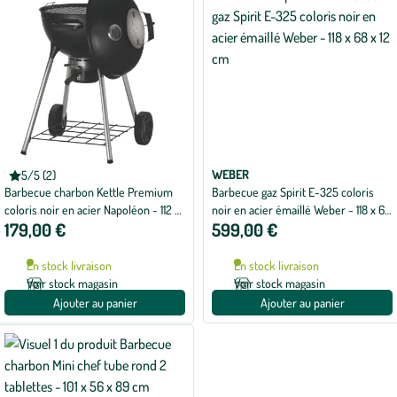
NAPOLEON
WEBER
5/5 (2)
Note
Barbecue charbon Kettle Premium
Barbecue gaz Spirit E-325 coloris
moyenne
de
coloris noir en acier Napoléon - 112 x
noir en acier émaillé Weber - 118 x 68
5
179,00 €
599,00 €
50 x 93 cm
x 12 cm
sur
5
avec
En stock livraison
En stock livraison
2
avis
Voir stock magasin
Voir stock magasin
Ajouter au panier
Ajouter au panier