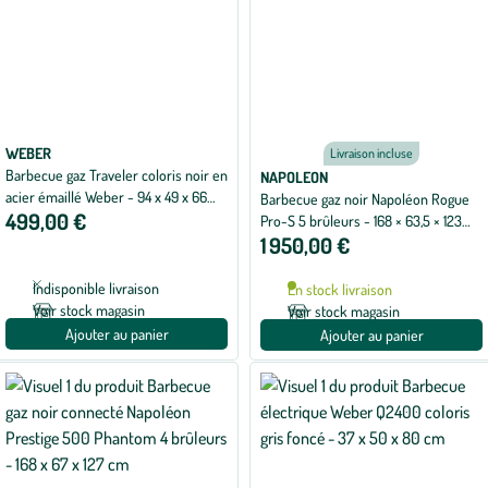
WEBER
Livraison incluse
Barbecue gaz Traveler coloris noir en
NAPOLEON
acier émaillé Weber - 94 x 49 x 66
Barbecue gaz noir Napoléon Rogue
499,00 €
cm
Pro-S 5 brûleurs - 168 × 63,5 × 123
1 950,00 €
cm
Indisponible livraison
En stock livraison
Voir stock magasin
Voir stock magasin
Ajouter au panier
Ajouter au panier