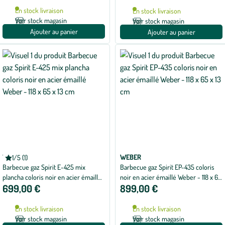
En stock livraison
En stock livraison
Voir stock magasin
Voir stock magasin
Ajouter au panier
Ajouter au panier
WEBER
WEBER
1/5 (1)
Note
Barbecue gaz Spirit E-425 mix
Barbecue gaz Spirit EP-435 coloris
moyenne
de
plancha coloris noir en acier émaillé
noir en acier émaillé Weber - 118 x 65
1
699,00 €
899,00 €
Weber - 118 x 65 x 13 cm
x 13 cm
sur
5
avec
En stock livraison
En stock livraison
1
avis
Voir stock magasin
Voir stock magasin