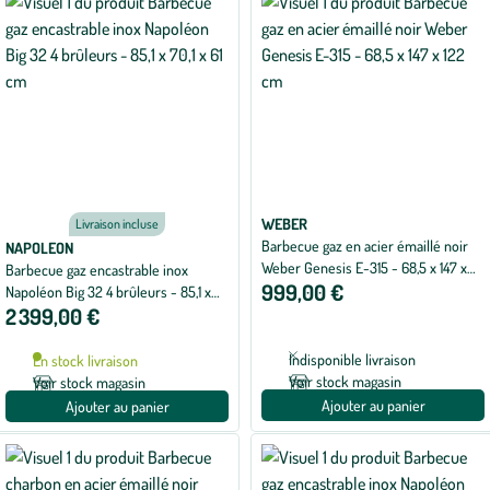
WEBER
Livraison incluse
Barbecue gaz en acier émaillé noir
NAPOLEON
Weber Genesis E-315 - 68,5 x 147 x
Barbecue gaz encastrable inox
999,00 €
122 cm
Napoléon Big 32 4 brûleurs - 85,1 x
2 399,00 €
70,1 x 61 cm
Indisponible livraison
En stock livraison
Voir stock magasin
Voir stock magasin
Ajouter au panier
Ajouter au panier