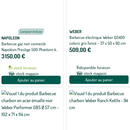
WEBER
Livraison incluse
Barbecue électrique Weber Q2400
NAPOLEON
coloris gris foncé - 37 x 50 x 80 cm
Barbecue gaz noir connecté
509,00 €
Napoléon Prestige 500 Phantom 4
3 150,00 €
brûleurs - 168 x 67 x 127 cm
Indisponible livraison
En stock livraison
Voir stock magasin
Voir stock magasin
Ajouter au panier
Ajouter au panier