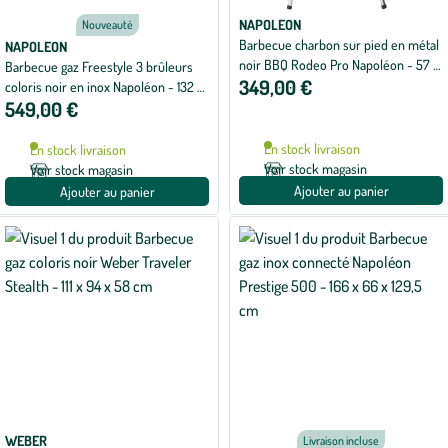
NAPOLEON
Nouveauté
Barbecue charbon sur pied en métal
NAPOLEON
noir BBQ Rodeo Pro Napoléon - 57 x
Barbecue gaz Freestyle 3 brûleurs
349,00 €
59 x 107 cm
coloris noir en inox Napoléon - 132 x
549,00 €
64 x 116 cm
En stock livraison
En stock livraison
Voir stock magasin
Voir stock magasin
Ajouter au panier
Ajouter au panier
WEBER
Livraison incluse