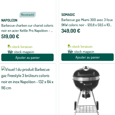
SOMAGIC
Nouveauté
Barbecue gaz Miami 300 avec 3 feux
NAPOLEON
9KW coloris noir - 120,8 x 59,5 x 113
Barbecue charbon sur chariot coloris
349,00 €
cm
noir en acier Kettle Pro Napoléon - Ø
519,00 €
57 cm
En stock livraison
En stock livraison
Voir stock magasin
Voir stock magasin
Ajouter au panier
Ajouter au panier