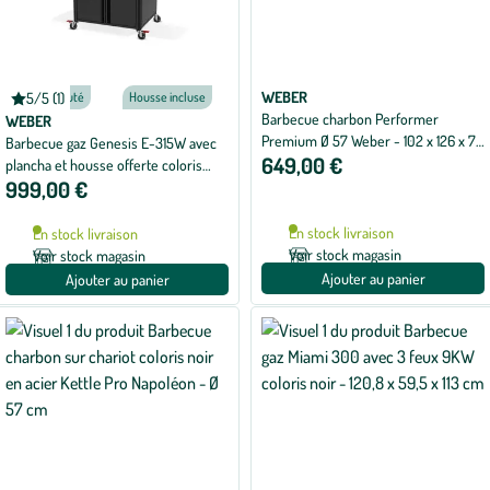
WEBER
5/5 (1)
Nouveauté
Housse incluse
Note
Barbecue charbon Performer
moyenne
WEBER
de
Premium Ø 57 Weber - 102 x 126 x 72
Barbecue gaz Genesis E-315W avec
5
649,00 €
cm
plancha et housse offerte coloris
sur
5
999,00 €
noir en fonte émaillé Weber - 122 x
avec
69 x 147 cm
1
avis
En stock livraison
En stock livraison
Voir stock magasin
Voir stock magasin
Ajouter au panier
Ajouter au panier