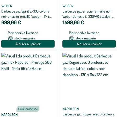
WEBER
WEBER
Barbecue gaz Spirit E-335 coloris
Barbecue gaz en acier émaillé noir
noir en acier émaillé Weber - 117 x
Weber Genesis E-330WR Stealth -
699,00 €
1 499,00 €
67,5 cm
156 x 68,5 x 122 cm
Indisponible livraison
Indisponible livraison
Voir stock magasin
Voir stock magasin
Ajouter au panier
Ajouter au panier
NAPOLEON
Livraison incluse
Barbecue gaz Rogue avec 3 brûleurs
NAPOLEON