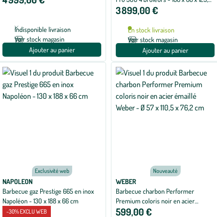
3 899,00 €
cm
Indisponible livraison
En stock livraison
Voir stock magasin
Voir stock magasin
Ajouter au panier
Ajouter au panier
Exclusivité web
Nouveauté
NAPOLEON
WEBER
Barbecue gaz Prestige 665 en inox
Barbecue charbon Performer
Napoléon - 130 x 188 x 66 cm
Premium coloris noir en acier
599,00 €
émaillé Weber - Ø 57 x 110,5 x 76,2
-30% EXCLU WEB