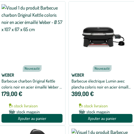
Nouveauté
Nouveauté
WEBER
WEBER
Barbecue charbon Original Kettle
Barbecue électrique Lumin avec
coloris noir en acier émaillé Weber -
plancha coloris noir en acier émaillé
179,00 €
399,00 €
Ø 57 x 107 x 67 x 65 cm
Weber - 31 x 49 x 66 cm
En stock livraison
En stock livraison
Voir stock magasin
Voir stock magasin
Ajouter au panier
Ajouter au panier