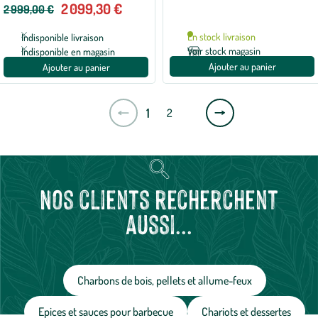
cm
2 099,30 €
2 999,00 €
En stock livraison
Indisponible livraison
Voir stock magasin
Indisponible en magasin
Ajouter au panier
Ajouter au panier
Page
1
2
suivante
Nos clients recherchent
aussi...
Charbons de bois, pellets et allume-feux
Epices et sauces pour barbecue
Chariots et dessertes