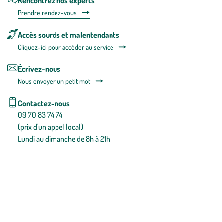
Rencontrez nos experts
Prendre rendez-vous
Accès sourds et malentendants
Cliquez-ici pour accéder au service
Écrivez-nous
Nous envoyer un petit mot
Contactez-nous
09 70 83 74 74
(prix d'un appel local)
Lundi au dimanche de 8h à 21h
Conditions générales de vente
Conditions générales d'utilisation
Mentions légales
Politique de confidentialité & cookies
Pièces détachées
Plan du site
Gestion des cookies
Pour votre santé, évitez de manger entre les repas,