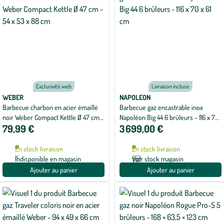
Exclusivité web
Livraison incluse
WEBER
NAPOLEON
Barbecue charbon en acier émaillé
Barbecue gaz encastrable inox
noir Weber Compact Kettle Ø 47 cm -
Napoléon Big 44 6 brûleurs - 116 x 70
79,99 €
3 699,00 €
54 x 53 x 88 cm
x 61 cm
En stock livraison
En stock livraison
Indisponible en magasin
Voir stock magasin
Ajouter au panier
Ajouter au panier