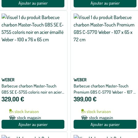
Ajouter au panier
Ajouter au panier
WEBER
WEBER
Barbecue charbon Master-Touch
Barbecue charbon Master-Touch
GBS SE E-5755 coloris noir en acier
Premium GBS C-5770 Weber - 107 x
329,00 €
399,00 €
émaillé Weber - 100 x 76 x 65 cm
65 x 72 cm
En stock livraison
En stock livraison
Voir stock magasin
Voir stock magasin
Ajouter au panier
Ajouter au panier