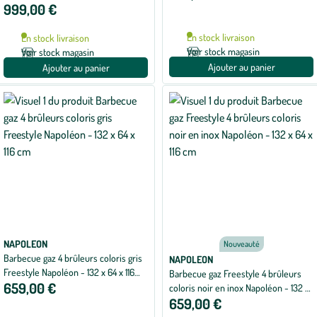
999,00 €
x 132 cm
En stock livraison
En stock livraison
Voir stock magasin
Voir stock magasin
Ajouter au panier
Ajouter au panier
NAPOLEON
Nouveauté
Barbecue gaz 4 brûleurs coloris gris
NAPOLEON
Freestyle Napoléon - 132 x 64 x 116
Barbecue gaz Freestyle 4 brûleurs
659,00 €
cm
coloris noir en inox Napoléon - 132 x
659,00 €
64 x 116 cm