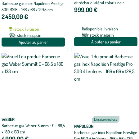
et réchaud latéral coloris noir
Barbecue gaz inox Napoléon Prestige
999,00 €
Napoléon - 130 x 64 x 122 cm
500 RSIB - 166 x 66 x 129,5 cm
2 450,00 €
Indisponible livraison
En stock livraison
Voir stock magasin
Voir stock magasin
Ajouter au panier
Ajouter au panier
WEBER
Livraison incluse
Barbecue gaz Weber Summit E - 68,5
NAPOLEON
x 180 x 133 cm
Barbecue gaz inox Napoléon Prestige
4 999,00 €
Pro 500 4 brûleurs - 166 x 66 x 129,5