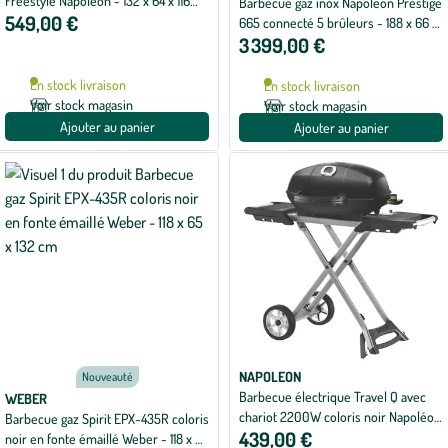
Freestyle Napoléon - 132 x 64 x 116
Barbecue gaz inox Napoléon Prestige
549,00 €
cm
665 connecté 5 brûleurs - 188 x 66 x
3 399,00 €
129,5 cm
En stock livraison
En stock livraison
Voir stock magasin
Voir stock magasin
Ajouter au panier
Ajouter au panier
NAPOLEON
Nouveauté
Barbecue électrique Travel Q avec
WEBER
chariot 2200W coloris noir Napoléon
Barbecue gaz Spirit EPX-435R coloris
439,00 €
- 112 x 50 x 93 cm
noir en fonte émaillé Weber - 118 x 65