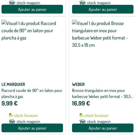
Voir stock magasin
Voir stock magasin
Ajouter au panier
Ajouter au panier
LE MARQUIER
WEBER
Raccord coude de 90° en laiton pour
Brosse triangulaire en inox pour
plancha à gaz
barbecue Weber petit format - 30,5 x
9,99 €
16,99 €
18 cm
En stock livraison
En stock livraison
Voir stock magasin
Voir stock magasin
Ajouter au panier
Ajouter au panier