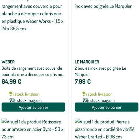
WEBER
LE MARQUIER
Boite de rangement avec couvercle
2 boules inox avec poignée Le
pour planche à découper coloris noir
Marquier
64,99 €
7,99 €
en plastique Weber Works - 11,5 x 24
x 36,5 cm
En stock livraison
En stock livraison
Voir stock magasin
Voir stock magasin
Ajouter au panier
Ajouter au panier