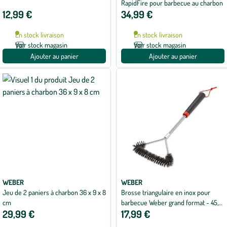
RapidFire pour barbecue au charbon
12,99 €
34,99 €
En stock livraison
En stock livraison
Voir stock magasin
Voir stock magasin
Ajouter au panier
Ajouter au panier
WEBER
WEBER
Jeu de 2 paniers à charbon 36 x 9 x 8
Brosse triangulaire en inox pour
cm
barbecue Weber grand format - 45,5
29,99 €
17,99 €
x 18 cm