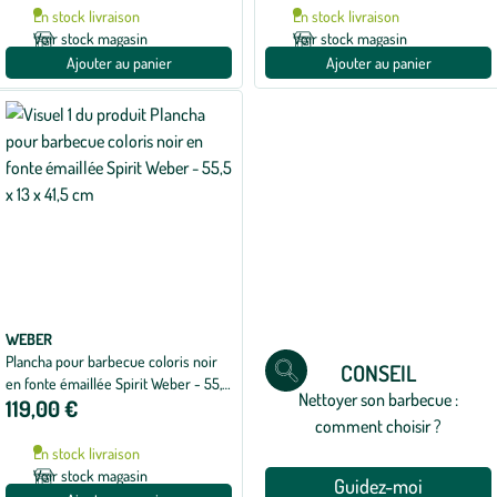
En stock livraison
En stock livraison
Voir stock magasin
Voir stock magasin
Ajouter au panier
Ajouter au panier
WEBER
Plancha pour barbecue coloris noir
CONSEIL
en fonte émaillée Spirit Weber - 55,5
Nettoyer son barbecue :
119,00 €
x 13 x 41,5 cm
comment choisir ?
En stock livraison
Voir stock magasin
Guidez-moi