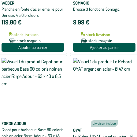
WEBER
SOMAGIC
Plancha en fonte d’acier émaillé pour
Brosse 3 fonctions Somagic
Genesis 4 à 6 brûleurs
119,00 €
9,99 €
En stock livraison
En stock livraison
Voir stock magasin
Voir stock magasin
Ajouter au panier
Ajouter au panier
FORGE ADOUR
Livraison incluse
Capot pour barbecue Base 60 coloris
OYAT
noir en acier Forge Adour - 63 x 43 x
Le Rebord OYAT argent en acier - Ø