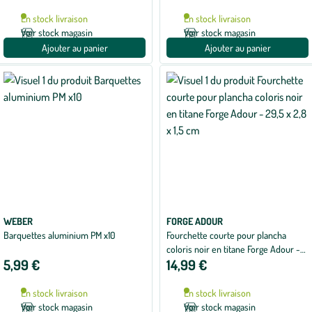
En stock livraison
En stock livraison
Voir stock magasin
Voir stock magasin
Ajouter au panier
Ajouter au panier
WEBER
FORGE ADOUR
Barquettes aluminium PM x10
Fourchette courte pour plancha
coloris noir en titane Forge Adour -
5,99 €
14,99 €
29,5 x 2,8 x 1,5 cm
En stock livraison
En stock livraison
Voir stock magasin
Voir stock magasin