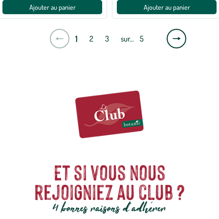
Ajouter au panier
Ajouter au panier
Page
1
2
3
sur…
5
suivante
Et si vous nous
rejoigniez au club ?
4 bonnes raisons d'adhérer