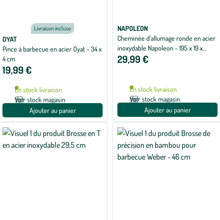
NAPOLEON
Livraison incluse
Cheminée d'allumage ronde en acier
OYAT
inoxydable Napoleon - 195 x 19 x
Pince à barbecue en acier Oyat - 34 x
29,99 €
34,29 cm
4 cm
19,99 €
En stock livraison
En stock livraison
Voir stock magasin
Voir stock magasin
Ajouter au panier
Ajouter au panier