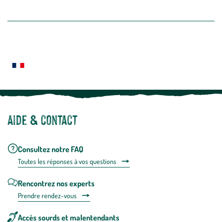
intégré
En savoir plus
dans
la
newslette
En
Le saviez-vous ?
savoir
plus
Notre site botanic® a été pensé, créé et développé en FRANCE
Aide & contact
Consultez notre FAQ
Toutes les répons
es à vos questions
Rencontrez nos experts
Prendre rendez-vous
Accès sourds et malentendants