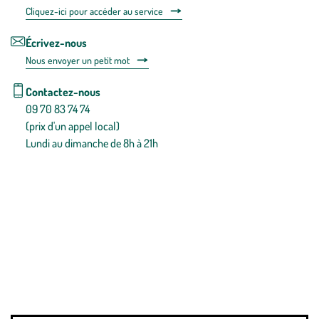
Cliquez-ici pour accéder au service
Écrivez-nous
Nous envoyer un petit mot
Contactez-nous
09 70 83 74 74
(prix d'un appel local)
Lundi au dimanche de 8h à 21h
Conditions générales de vente
Conditions générales d'utilisation
Mentions légales
Politique de confidentialité & cookies
Pièces détachées
Plan du site
Gestion des cookies
Pour votre santé, évitez de manger entre les repas,
www.mangerbouger.fr
.
L’abus d’alcool est dangereux pour la santé, à consommer avec
modération.