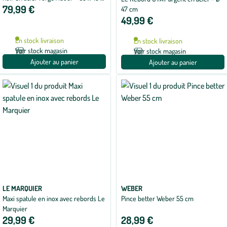
79,99 €
8,5 cm
47 cm
49,99 €
En stock livraison
En stock livraison
Voir stock magasin
Voir stock magasin
Ajouter au panier
Ajouter au panier
LE MARQUIER
WEBER
Maxi spatule en inox avec rebords Le
Pince better Weber 55 cm
Marquier
29,99 €
28,99 €