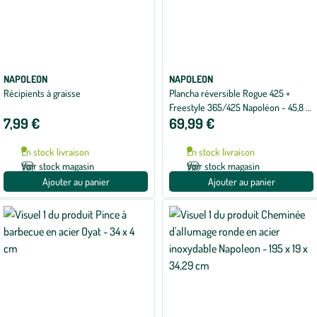
NAPOLEON
NAPOLEON
Récipients à graisse
Plancha réversible Rogue 425 +
Freestyle 365/425 Napoléon - 45,8 x
7,99 €
69,99 €
31,6 x 2,5 cm
En stock livraison
En stock livraison
Voir stock magasin
Voir stock magasin
Ajouter au panier
Ajouter au panier