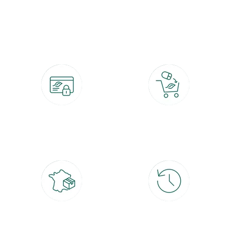
botanic®, les jardineries expertes du végétal depuis 1995.
Paiement 100% sécurisé
Click & Collect
CB, PayPal, carte cadeau, Alma 3x ou
retrait gratuit en magasin sous 2h
4x
Livraison partout en France
30 jours pour changer d'avis
à domicile ou point relais
et retour gratuit en magasin