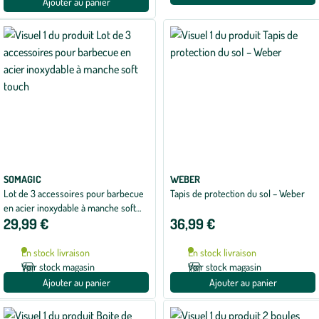
Ajouter au panier
SOMAGIC
WEBER
Lot de 3 accessoires pour barbecue
Tapis de protection du sol – Weber
en acier inoxydable à manche soft
29,99 €
36,99 €
touch
En stock livraison
En stock livraison
Voir stock magasin
Voir stock magasin
Ajouter au panier
Ajouter au panier