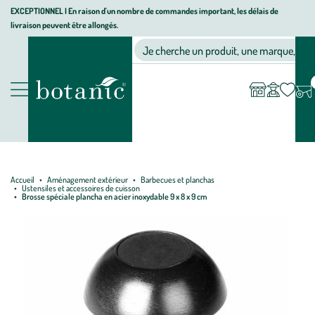
Aller
Aller
Aller
EXCEPTIONNEL I En raison d'un nombre de commandes important, les délais de
livraison peuvent être allongés.
à
au
au
Jardinerie écologique, animalerie, décoration, alimentation bio bot
la
contenu
pied
Ma
Nos magasins
Mon
Je cherche un produit, une marque, un co
liste
compte
navigation
principal
de
d’envies
page
Nos produits
Accueil
Aménagement extérieur
Barbecues et planchas
Ustensiles et accessoires de cuisson
Brosse spéciale plancha en acier inoxydable 9 x 8 x 9 cm