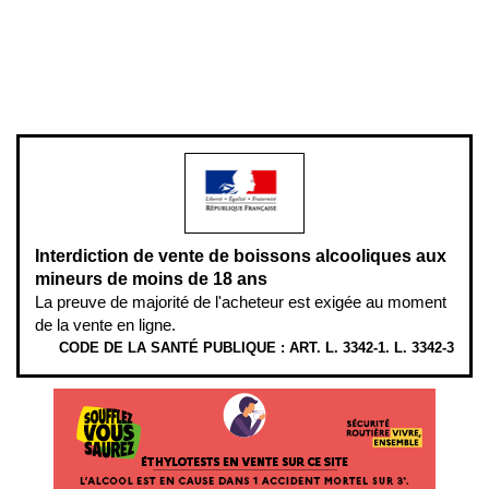
Pour votre santé, évitez de manger entre les repas,
www.mangerbouger.fr
.
L’abus d’alcool est dangereux pour la santé, à consommer avec
modération.
Interdiction de vente de boissons alcooliques aux
mineurs de moins de 18 ans
La preuve de majorité de l'acheteur est exigée au moment
de la vente en ligne.
CODE DE LA SANTÉ PUBLIQUE : ART. L. 3342-1. L. 3342-3
ÉTHYLOTESTS EN VENTE SUR CE SITE. L’ALCOOL EST EN CAUSE