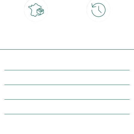
Livraison partout en France
30 jours pour changer d'avis
à domicile ou point relais
et retour gratuit en magasin
(Re)découvrez botanic®
Entre vous et nous
Nos univers botanic®
(Re)connectez-vous avec la nature, inspirez-vous et profitez de