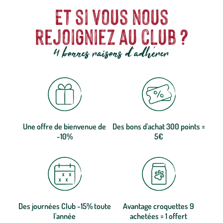
Et si vous nous
rejoigniez au club ?
4 bonnes raisons d'adhérer
Une offre de bienvenue de
Des bons d'achat 300 points =
-10%
5€
Des journées Club -15% toute
Avantage croquettes 9
l'année
achetées = 1 offert