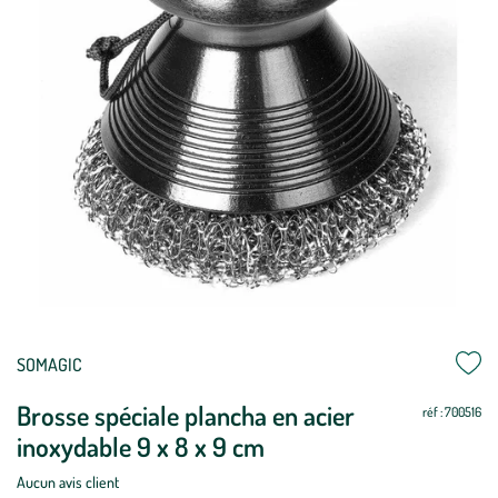
Mettre
Mettre
SOMAGIC
à
à
Brosse spéciale plancha en acier
jour
jour
réf : 700516
inoxydable 9 x 8 x 9 cm
Aucun avis client