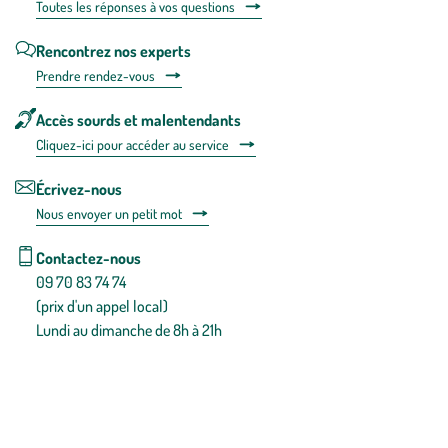
Toutes les répons
es à vos questions
Rencontrez nos experts
Prendre rendez-vous
Accès sourds et malentendants
Cliquez-ici pour accéder au service
Écrivez-nous
Nous envoyer un petit mot
Contactez-nous
09 70 83 74 74
(prix d'un appel local)
Lundi au dimanche de 8h à 21h
Conditions générales de vente
Conditions générales d'utilisation
Mentions légales
Politique de confidentialité & cookies
Pièces détachées
Plan du site
Gestion des cookies