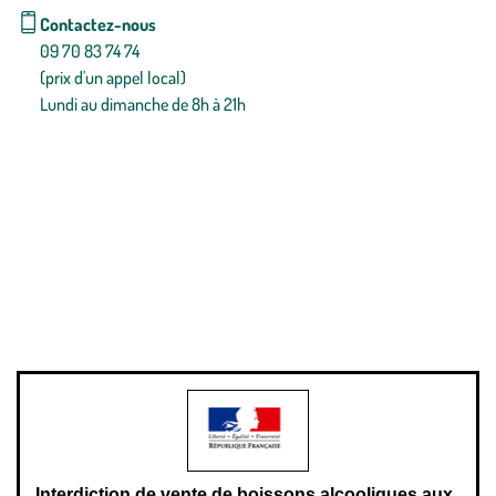
Contactez-nous
09 70 83 74 74
(prix d'un appel local)
Lundi au dimanche de 8h à 21h
Conditions générales de vente
Conditions générales d'utilisation
Mentions légales
Politique de confidentialité & cookies
Pièces détachées
Plan du site
Gestion des cookies
Pour votre santé, évitez de manger entre les repas,
www.mangerbouger.fr
.
L’abus d’alcool est dangereux pour la santé, à consommer avec
modération.
Interdiction de vente de boissons alcooliques aux