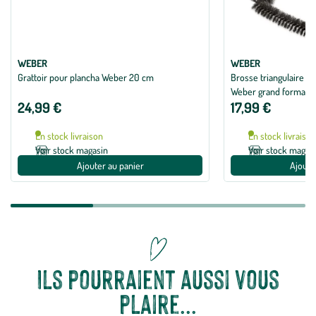
WEBER
WEBER
Grattoir pour plancha Weber 20 cm
Brosse triangulaire e
Weber grand format - 
24,99 €
17,99 €
En stock livraison
En stock livraiso
Voir stock magasin
Voir stock magas
Ajouter au panier
Ajoute
Ils pourraient aussi vous
plaire...