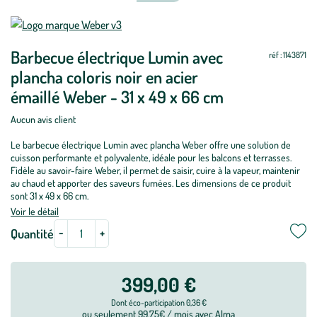
Mettre
Mettre
à
à
Barbecue électrique Lumin avec
jour
jour
réf : 1143871
plancha coloris noir en acier
émaillé Weber - 31 x 49 x 66 cm
Aucun avis client
Le barbecue électrique Lumin avec plancha Weber offre une solution de
cuisson performante et polyvalente, idéale pour les balcons et terrasses.
Fidèle au savoir-faire Weber, il permet de saisir, cuire à la vapeur, maintenir
au chaud et apporter des saveurs fumées. Les dimensions de ce produit
sont 31 x 49 x 66 cm.
Voir le détail
-
+
Quantité
399,00 €
Dont éco-participation 0,36 €
ou seulement 99.75€ / mois avec Alma