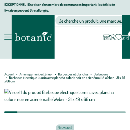
Aller
Aller
Aller
EXCEPTIONNEL I En raison d'un nombre de commandes important, les délais de
livraison peuvent être allongés.
à
au
au
Jardinerie écologique, animalerie, décoration, alimentation bio bot
la
contenu
pied
Ma
Nos magasins
Mon
Je cherche un produit, une marque, un co
liste
compte
navigation
principal
de
d’envies
page
Nos produits
Accueil
Aménagement extérieur
Barbecues et planchas
Barbecues
Barbecue électrique Lumin avec plancha coloris noir en acier émaillé Weber - 31 x 49
x 66 cm
Nouveauté