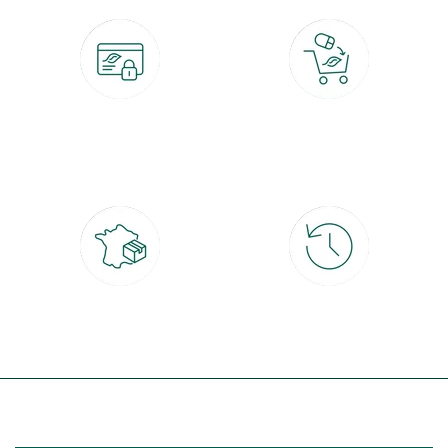
Paiement 100% sécurisé
Click & Collect
CB, PayPal, carte cadeau, Alma 3x ou
retrait gratuit en magasin sous 2h
4x
Livraison partout en France
30 jours pour changer d'avis
à domicile ou point relais
et retour gratuit en magasin