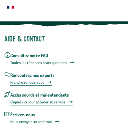
plus
Notre site botanic® a été pensé, créé et développé en FRANCE
Aide & contact
Consultez notre FAQ
Toutes les répons
es à vos questions
Rencontrez nos experts
Prendre rendez-vous
Accès sourds et malentendants
Cliquez-ici pour accéder au service
Écrivez-nous
Nous envoyer un petit mot