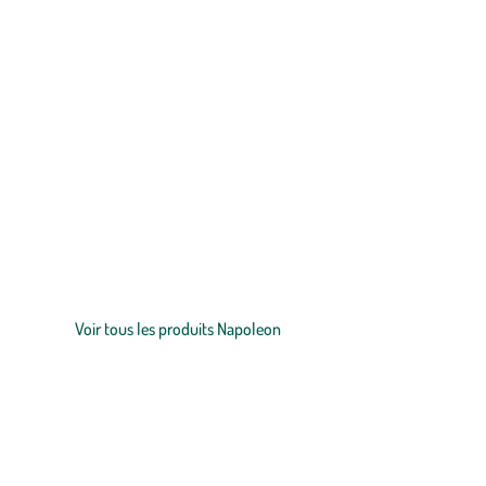
Zoom sur la marque
NAPOLEON : L’ART DU
BARBECUE
, ALLIANT TECHNOLOGIE, PE
Depuis plus de 50 ans, Napoleon, marque canadienne d’exception,
inégalée, qualité irréprochable et technologies innovantes pour
culinaires uniques.
Voir tous les produits Napoleon