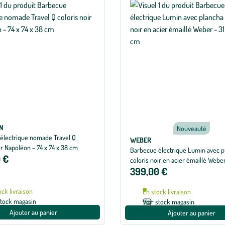
N
Nouveauté
électrique nomade Travel Q
WEBER
ir Napoléon - 74 x 74 x 38 cm
Barbecue électrique Lumin avec p
 €
coloris noir en acier émaillé Weber
399,00 €
x 66 cm
ock livraison
En stock livraison
stock magasin
Voir stock magasin
Ajouter au panier
Ajouter au panier