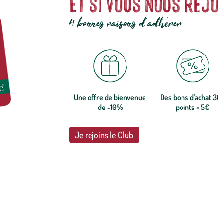
Et si vous nous rejo
4 bonnes raisons d'adhérer
Une offre de bienvenue
Des bons d'achat 
de -10%
points = 5€
Je rejoins le Club
botanic®, les jardineries expertes du végétal depuis 1995.