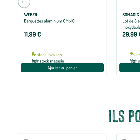
à
la
WEBER
SOMAGIC
Barquettes aluminium GM x10
Lot de 3 
slide
inoxydabl
précédente
11,99 €
29,99 
En stock livraison
En st
Voir stock magasin
Voir 
Ajouter au panier
Ils p