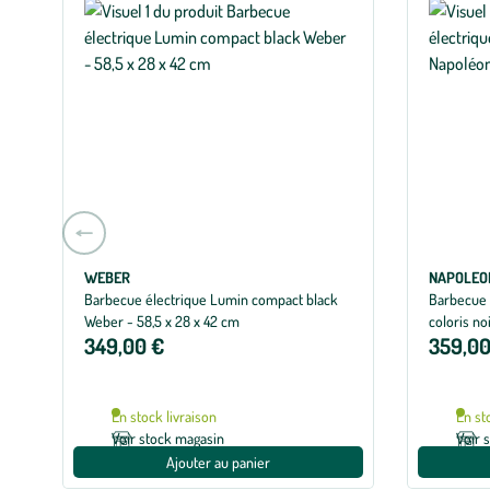
Aller
à
la
WEBER
NAPOLEO
Barbecue électrique Lumin compact black
Barbecue 
slide
Weber - 58,5 x 28 x 42 cm
coloris no
précédente
349,00 €
359,00
En stock livraison
En st
Voir stock magasin
Voir 
Ajouter au panier