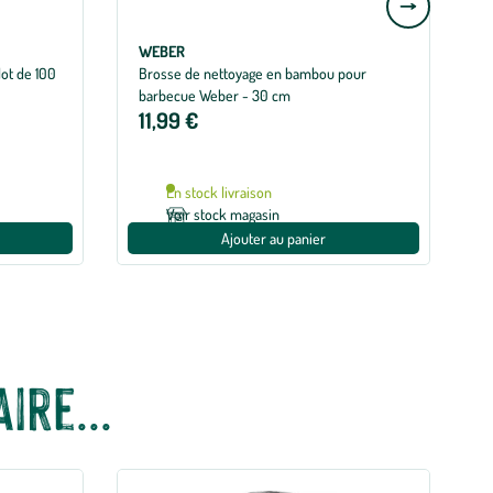
à
la
WEBER
ot de 100
Brosse de nettoyage en bambou pour
slide
barbecue Weber - 30 cm
L
suivante
11,99 €
B
En stock livraison
Voir stock magasin
Ajouter au panier
ire...