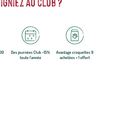
igniez au club ?
300
Des journées Club -15%
Avantage croquettes 9
toute l'année
achetées = 1 offert