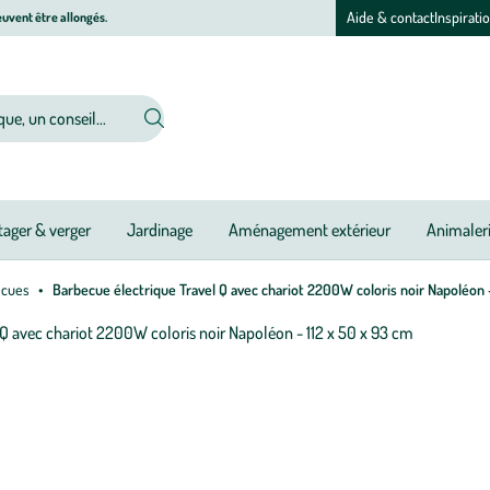
Aide & contact
Inspirati
uvent être allongés.
ager & verger
Jardinage
Aménagement extérieur
Animaler
ecues
Barbecue électrique Travel Q avec chariot 2200W coloris noir Napoléon -
Afficher
le
M
M
zoom
à
à
pour
jo
jo
l’image
1
sur
4