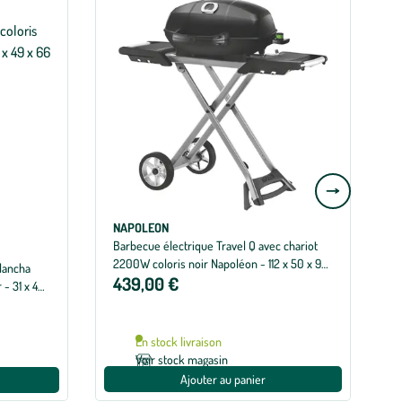
Aller
à
la
NAPOLEON
Barbecue électrique Travel Q avec chariot
B
slide
2200W coloris noir Napoléon - 112 x 50 x 93
lancha
suivante
439,00 €
cm
 - 31 x 49
En stock livraison
Voir stock magasin
Ajouter au panier