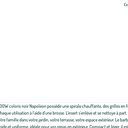
Ex
Un
délai
estimatif
de
10
jours
ouvrés
est
à
ajouter
en
plus
au
délai
de
livraison
prévu
par
le
transporteur
00W coloris noir Napoleon possède une spirale chauffante, des grilles en 
choisi
aque utilisation à l'aide d'une brosse. L'insert s'enlève et se nettoye à par
lors
tre famille dans votre jardin, votre terrasse, votre espace extérieur. Le ba
de
la
de et uniforme, idéale pour vos repas en extérieur. Compact et léger, il es