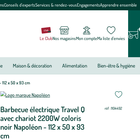
ons
Conseils d'experts
Services & rendez-vous
Engagements
Apprendre ensemble
Le Club
Nos magasins
Mon compte
Ma liste d’envies
ie
Maison & décoration
Alimentation
Bien-être & hygiène
 112 x 50 x 93 cm
ettre
ettre
Barbecue électrique Travel Q
ur
ur
réf : 1104492
avec chariot 2200W coloris
noir Napoléon - 112 x 50 x 93
cm