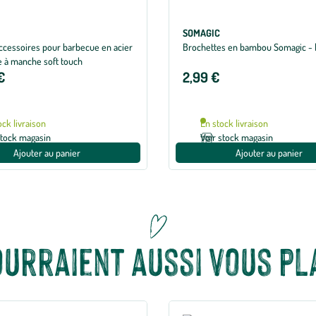
SOMAGIC
accessoires pour barbecue en acier
Brochettes en bambou Somagic - l
e à manche soft touch
€
2,99 €
ock livraison
En stock livraison
stock magasin
Voir stock magasin
Ajouter au panier
Ajouter au panier
ourraient aussi vous pla