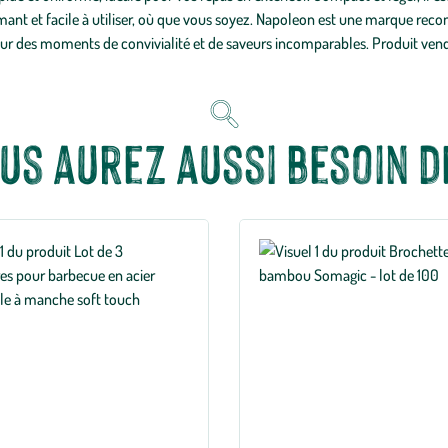
validation
ant et facile à utiliser, où que vous soyez. Napoleon est une marque reconn
de
 des moments de convivialité et de saveurs incomparables. Produit vendu
votre
commande.
us aurez aussi besoin de