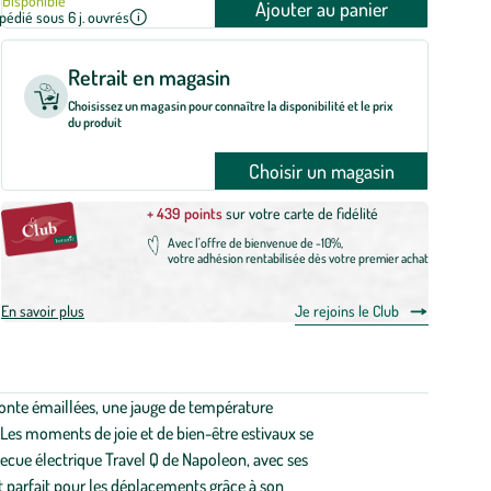
Disponible
Ajouter au panier
pédié sous 6 j. ouvrés
Retrait en magasin
Choisissez un magasin pour connaître la disponibilité et le prix
du produit
Choisir un magasin
+ 439 points
sur votre carte de fidélité
Avec l'offre de bienvenue de -10%,
votre adhésion rentabilisée dès votre premier achat
En savoir plus
Je rejoins le Club
fonte émaillées, une jauge de température
t. Les moments de joie et de bien-être estivaux se
rbecue électrique Travel Q de Napoleon, avec ses
t parfait pour les déplacements grâce à son