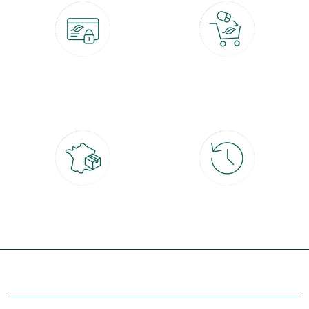
Paiement 100% sécurisé
Click & Collect
CB, PayPal, carte cadeau, Alma 3x ou
retrait gratuit en magasin sous 2h
4x
Livraison partout en France
30 jours pour changer d'avis
à domicile ou point relais
et retour gratuit en magasin