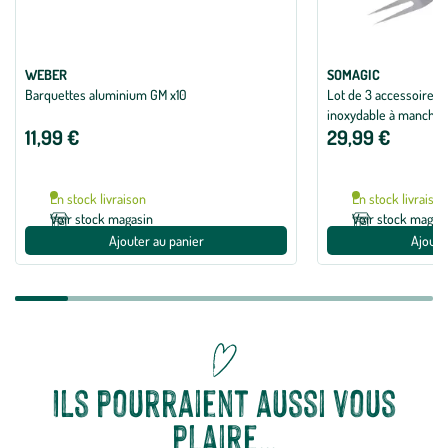
WEBER
SOMAGIC
Barquettes aluminium GM x10
Lot de 3 accessoires 
inoxydable à manche 
11,99 €
29,99 €
En stock livraison
En stock livraiso
Voir stock magasin
Voir stock magas
Ajouter au panier
Ajoute
Ils pourraient aussi vous
plaire…