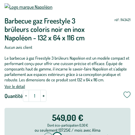
Mettre
Mettre
à
à
Barbecue gaz Freestyle 3
jour
jour
réf : 1143421
brûleurs coloris noir en inox
Napoléon - 132 x 64 x 116 cm
Aucun avis client
Le barbecue à gaz Freestyle 3 brûleurs Napoléon est un modèle compact et
performant conçu pour offrir une cuisson précise et efficace. Équipé de
composants haut de gamme, il incarne le savoir-faire Napoléon et s’adapte
parfaitement aux espaces extérieurs grâce à sa conception pratique et
robuste. Les dimensions de ce produit sont 132 x 64 x 116 cm.
Voir le détail
-
+
Quantité
549,00 €
Dont éco-participation 0,30 €
ou seulement 137.25€ / mois avec Alma