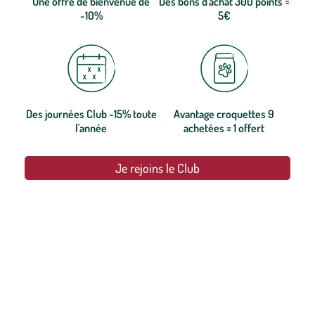
Une offre de bienvenue de
Des bons d'achat 300 points =
-10%
5€
Des journées Club -15% toute
Avantage croquettes 9
l'année
achetées = 1 offert
Je rejoins le Club
botanic®, les jardineries expertes du végétal depuis 1995.