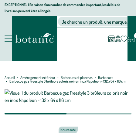
Aller
Aller
Aller
EXCEPTIONNEL I En raison d'un nombre de commandes important, les délais de
livraison peuvent être allongés.
à
au
au
Jardinerie écologique, animalerie, décoration, alimentation bio bot
la
contenu
pied
Ma
Nos magasins
Mon
Je cherche un produit, une marque, un co
liste
compte
navigation
principal
de
d’envies
page
Nos produits
Accueil
Aménagement extérieur
Barbecues et planchas
Barbecues
Barbecue gaz Freestyle 3 brûleurs coloris noir en inox Napoléon - 132 x 64 x 116 cm
Nouveauté