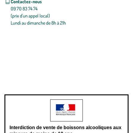
Contactez-nous
09 70 83 74 74
(prix d'un appel local)
Lundi au dimanche de 8h à 21h
Conditions générales de vente
Conditions générales d'utilisation
Mentions légales
Politique de confidentialité & cookies
Pièces détachées
Plan du site
Gestion des cookies
Pour votre santé, évitez de manger entre les repas,
www.mangerbouger.fr
.
L’abus d’alcool est dangereux pour la santé, à consommer avec
modération.
Interdiction de vente de boissons alcooliques aux