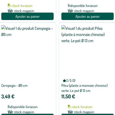
avec
En stock livraison
Indisponible livraison
1
avis
Voir stock magasin
Voir stock magasin
Ajouter au panier
Ajouter au panier
2/5 (1)
Note
Ceropegia – Ø6 cm
Pilea (plante à monnaie chinoise)
moyenne
de
verte. Le pot Ø 13 cm
2
3,49 €
11,50 €
sur
5
avec
Indisponible livraison
En stock livraison
1
avis
Voir stock magasin
Voir stock magasin