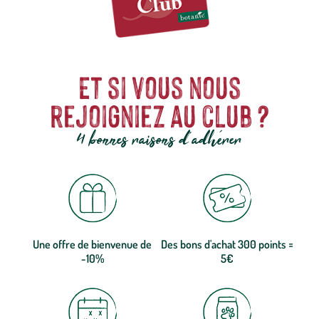
Et si vous nous
rejoigniez au club ?
4 bonnes raisons d'adhérer
Une offre de bienvenue de
Des bons d'achat 300 points =
-10%
5€