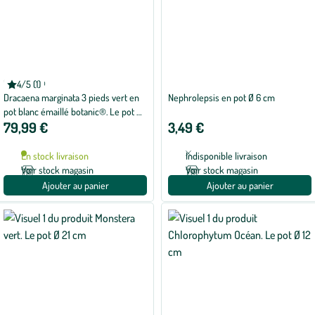
BOTANIC®
4/5 (1)
Note
Dracaena marginata 3 pieds vert en
Nephrolepsis en pot Ø 6 cm
moyenne
de
pot blanc émaillé botanic®. Le pot Ø
4
79,99 €
3,49 €
24 cm
sur
5
avec
En stock livraison
Indisponible livraison
1
avis
Voir stock magasin
Voir stock magasin
Ajouter au panier
Ajouter au panier