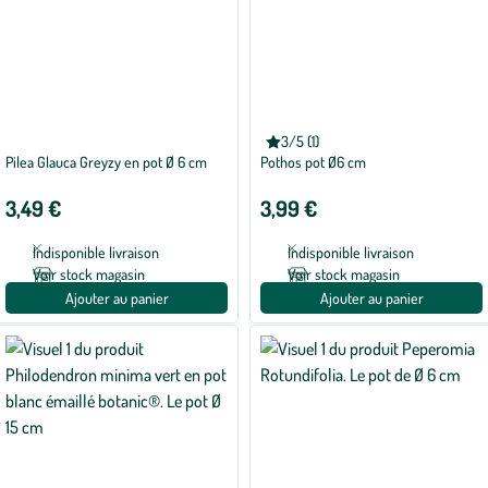
3/5 (1)
Note
Pilea Glauca Greyzy en pot Ø 6 cm
Pothos pot Ø6 cm
moyenne
de
3
3,49 €
3,99 €
sur
5
avec
Indisponible livraison
Indisponible livraison
1
avis
Voir stock magasin
Voir stock magasin
Ajouter au panier
Ajouter au panier