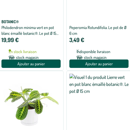
BOTANIC®
Philodendron minima vert en pot
Peperomia Rotundifolia. Le pot de Ø
blanc émaillé botanic®. Le pot Ø 15
6 cm
19,99 €
3,49 €
cm
En stock livraison
Indisponible livraison
Voir stock magasin
Voir stock magasin
Ajouter au panier
Ajouter au panier