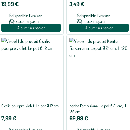
19,99 €
3,49 €
cm
Indisponible livraison
Indisponible livraison
Voir stock magasin
Voir stock magasin
Ajouter au panier
Ajouter au panier
Oxalis pourpre violet. Le pot Ø 12 cm
Kentia Forsteriana. Le pot Ø 21 cm, H
120 cm
7,99 €
69,99 €
Indisponible livraison
Indisponible livraison