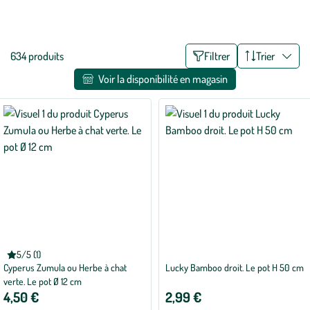
apporteront une touche de verdure à votre décoration pour créer un
Voir plus
espace où vous vous sentirez naturellement bien !
Liste
634 produits
Filtrer
Trier
des
Voir la disponibilité en magasin
filtres
appliqués
5/5 (1)
Note
Cyperus Zumula ou Herbe à chat
Lucky Bamboo droit. Le pot H 50 cm
moyenne
de
verte. Le pot Ø 12 cm
5
4,50 €
2,99 €
sur
5