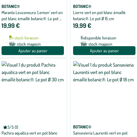
BOTANIC®
BOTANIC®
Maranta Leuconeura 'Lemon' vert en
Lierre vert en pot blanc émaillé
pot blanc émaillé botanic®. Le pot Ø
botanic®. Le pot Ø 15 cm
19,99 €
19,99 €
15 cm
En stock livraison
Indisponible livraison
Voir stock magasin
Voir stock magasin
Ajouter au panier
Ajouter au panier
BOTANIC®
BOTANIC®
3/5 (1)
Note
Pachira aquatica vert en pot blanc
Sansevieria Laurentii vert en pot
moyenne