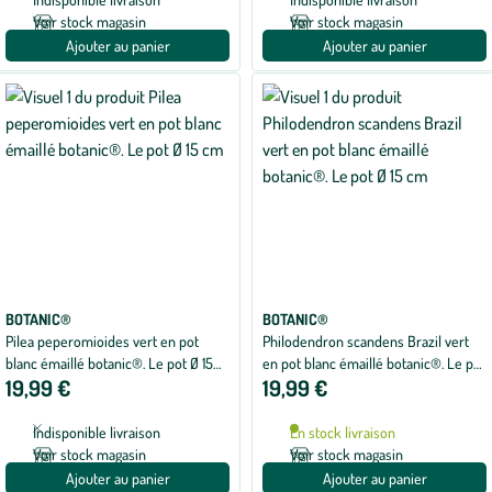
Voir stock magasin
Voir stock magasin
Ajouter au panier
Ajouter au panier
BOTANIC®
BOTANIC®
Pilea peperomioides vert en pot
Philodendron scandens Brazil vert
blanc émaillé botanic®. Le pot Ø 15
en pot blanc émaillé botanic®. Le pot
19,99 €
19,99 €
cm
Ø 15 cm
Indisponible livraison
En stock livraison
Voir stock magasin
Voir stock magasin
Ajouter au panier
Ajouter au panier