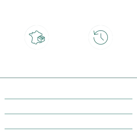
Paiement 100% sécurisé
Click & Collect
CB, PayPal, carte cadeau, Alma 3x ou
retrait gratuit en magasin sous 2h
4x
Livraison partout en France
30 jours pour changer d'avis
à domicile ou point relais
et retour gratuit en magasin
(Re)découvrez botanic®
Entre vous et nous
Nos univers botanic®