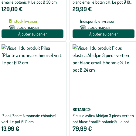
de
émaillé botanic®. Le pot Ø 30 cm
blanc émaillé botanic®. Le pot Ø 18
3
129,00 €
29,99 €
cm
sur
5
avec
En stock livraison
Indisponible livraison
1
avis
Voir stock magasin
Voir stock magasin
Ajouter au panier
Ajouter au panier
BOTANIC®
Pilea (Plante à monnaie chinoise)
Ficus elastica Abidjan 3 pieds vert en
vert. Le pot Ø 12 cm
pot blanc émaillé botanic®. Le pot Ø
13,99 €
79,99 €
24 cm