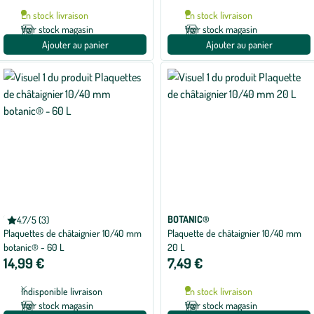
En stock livraison
En stock livraison
Voir stock magasin
Voir stock magasin
Ajouter au panier
Ajouter au panier
BOTANIC®
BOTANIC®
4.7/5 (3)
Note
Plaquettes de châtaignier 10/40 mm
Plaquette de châtaignier 10/40 mm
moyenne
de
botanic® - 60 L
20 L
4.7
14,99 €
7,49 €
sur
5
avec
Indisponible livraison
En stock livraison
3
avis
Voir stock magasin
Voir stock magasin