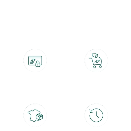
botanic®, les jardineries expertes du végétal depuis 1995.
Paiement 100% sécurisé
Click & Collect
CB, PayPal, carte cadeau, Alma 3x ou
retrait gratuit en magasin sous 2h
4x