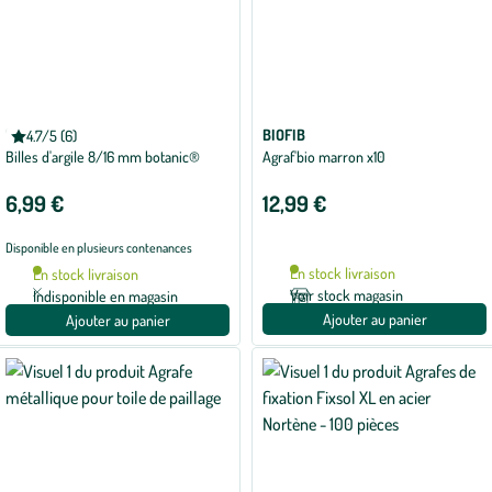
BOTANIC®
BIOFIB
4.7/5 (6)
Note
Billes d'argile 8/16 mm botanic®
Agraf'bio marron x10
moyenne
de
4.7
6,99 €
12,99 €
sur
5
avec
Disponible en plusieurs contenances
6
avis
En stock livraison
En stock livraison
Voir stock magasin
Indisponible en magasin
Ajouter au panier
Ajouter au panier