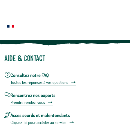
newslette
En
Le saviez-vous ?
savoir
plus
Notre site botanic® a été pensé, créé et développé en FRANCE
Aide & contact
Consultez notre FAQ
Toutes les répons
es à vos questions
Rencontrez nos experts
Prendre rendez-vous
Accès sourds et malentendants
Cliquez-ici pour accéder au service