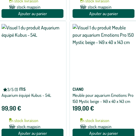
En stock livraison
En stock livraison
Voir stock magasin
Voir stock magasin
Ajouter au panier
Ajouter au panier
AQUATLANTIS
CIANO
3/5 (1)
Note
Aquarium équipé Kubus - 54L
Meuble pour aquarium Emotions Pro
moyenne
de
150 Mystic beige - 149 x 40 x 143 cm
3
99,90 €
199,00 €
sur
5
avec
En stock livraison
En stock livraison
1
avis
Voir stock magasin
Voir stock magasin
Ajouter au panier
Ajouter au panier