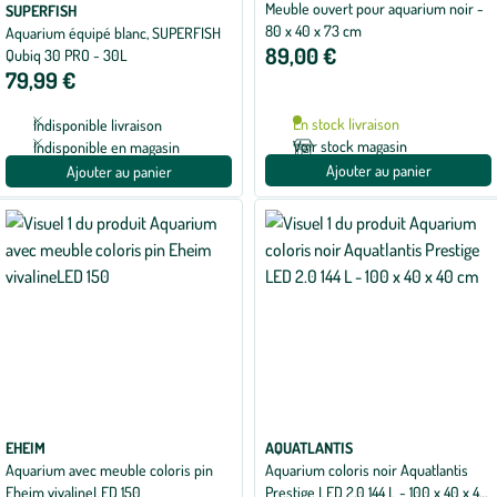
Meuble ouvert pour aquarium noir -
moyenne
SUPERFISH
de
80 x 40 x 73 cm
Aquarium équipé blanc, SUPERFISH
5
89,00 €
Qubiq 30 PRO - 30L
sur
5
79,99 €
avec
1
avis
En stock livraison
Indisponible livraison
Voir stock magasin
Indisponible en magasin
Ajouter au panier
Ajouter au panier
EHEIM
AQUATLANTIS
Aquarium avec meuble coloris pin
Aquarium coloris noir Aquatlantis
Eheim vivalineLED 150
Prestige LED 2.0 144 L - 100 x 40 x 40