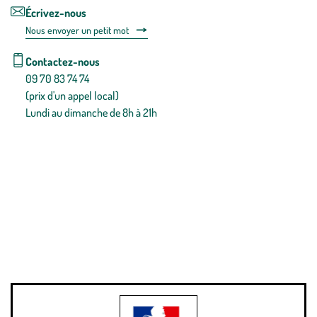
Écrivez-nous
Nous envoyer un petit mot
Contactez-nous
09 70 83 74 74
(prix d'un appel local)
Lundi au dimanche de 8h à 21h
Conditions générales de vente
Conditions générales d'utilisation
Mentions légales
Politique de confidentialité & cookies
Pièces détachées
Plan du site
Gestion des cookies
Pour votre santé, évitez de manger entre les repas,
www.mangerbouger.fr
.
L’abus d’alcool est dangereux pour la santé, à consommer avec
modération.