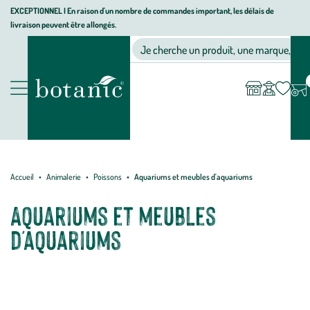
Aller
Aller
Aller
EXCEPTIONNEL I En raison d'un nombre de commandes important, les délais de
livraison peuvent être allongés.
à
au
au
Jardinerie
la
contenu
pied
Ma
Nos magasins
Mon
Je cherche un produit, une marque, un co
liste
compte
écologique,
navigation
principal
de
d’envies
animalerie,
page
décoration,
Nos
alimentation
produits
bio
botanic®
Accueil
Animalerie
Poissons
Aquariums et meubles d'aquariums
Aquariums et meubles
d'aquariums
N'allez pas croire que l'aquarium se résume au classique bocal rond !
Dans notre sélection botanic®, vous verrez des aquariums et des