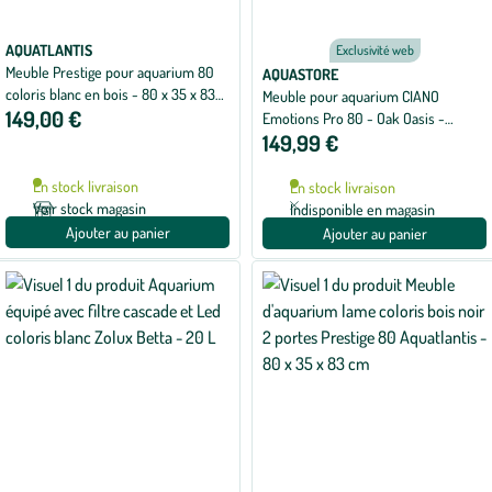
AQUATLANTIS
Exclusivité web
Meuble Prestige pour aquarium 80
AQUASTORE
coloris blanc en bois - 80 x 35 x 83
Meuble pour aquarium CIANO
149,00 €
cm
Emotions Pro 80 - Oak Oasis -
149,99 €
Dimensions 80x30x50cm
En stock livraison
En stock livraison
Voir stock magasin
Indisponible en magasin
Ajouter au panier
Ajouter au panier