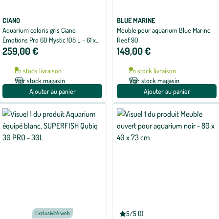
CIANO
BLUE MARINE
Aquarium coloris gris Ciano
Meuble pour aquarium Blue Marine
Émotions Pro 60 Mystic 108 L – 61 x
Reef 90
259,00 €
149,00 €
40,2 x 56 cm
En stock livraison
En stock livraison
Voir stock magasin
Voir stock magasin
Ajouter au panier
Ajouter au panier
CIANO
Exclusivité web
5/5 (1)
Note