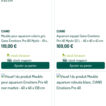
CIANO
CIANO
Meuble pour aquarium coloris gris
Aquarium équipé Ciano Emotions
Ciano Émotions Pro 60 Mystic – 61 x
Pro 40 Mystic 52 L - 40 x 40 x 43 cm
119,00 €
169,00 €
40 x 83 cm
En stock livraison
En stock livraison
Voir stock magasin
Voir stock magasin
Ajouter au panier
Ajouter au panier