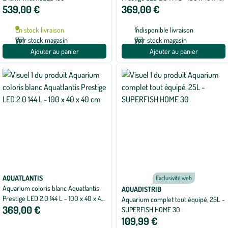
539,00 €
369,00 €
cm
En stock livraison
Indisponible livraison
Voir stock magasin
Voir stock magasin
Ajouter au panier
Ajouter au panier
AQUATLANTIS
Exclusivité web
Aquarium coloris blanc Aquatlantis
AQUADISTRIB
Prestige LED 2.0 144 L - 100 x 40 x 40
Aquarium complet tout équipé, 25L -
369,00 €
cm
SUPERFISH HOME 30
109,99 €