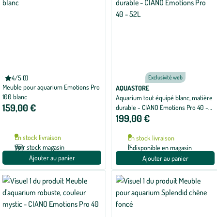
CIANO
4/5 (1)
Exclusivité web
Note
Meuble pour aquarium Emotions Pro
moyenne
AQUASTORE
de
100 blanc
Aquarium tout équipé blanc, matière
4
159,00 €
durable - CIANO Emotions Pro 40 -
sur
5
199,00 €
52L
avec
1
avis
En stock livraison
En stock livraison
Voir stock magasin
Indisponible en magasin
Ajouter au panier
Ajouter au panier