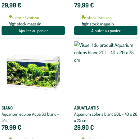
5
29,90 €
79,99 €
sur
5
avec
En stock livraison
En stock livraison
1
avis
Voir stock magasin
Voir stock magasin
Ajouter au panier
Ajouter au panier
CIANO
AQUATLANTIS
Aquarium équipé Aqua 60 blanc -
Aquarium coloris blanc 20L - 40 x 20
54L
x 25 cm
79,99 €
29,90 €