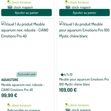
En stock livraison
En stock livraison
Voir stock magasin
Voir stock magasin
Ajouter au panier
Ajouter au panier
CIANO
Exclusivité web
4/5 (1)
Note
Meuble pour aquarium Emotions Pro
moyenne
AQUASTORE
de
100 Mystic chêne blanc
Meuble aquarium noir, robuste -
4
169,00 €
CIANO Emotions Pro 40
sur
5
99,99 €
avec
1
avis
En stock livraison
En stock livraison
Voir stock magasin
Indisponible en magasin