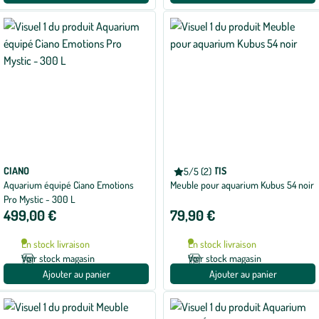
CIANO
AQUATLANTIS
5/5 (2)
Note
Aquarium équipé Ciano Emotions
Meuble pour aquarium Kubus 54 noir
moyenne
de
Pro Mystic - 300 L
5
499,00 €
79,90 €
sur
5
avec
En stock livraison
En stock livraison
2
avis
Voir stock magasin
Voir stock magasin
Ajouter au panier
Ajouter au panier