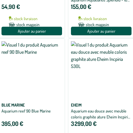
54,90 €
155,00 €
x 40 x 83 cm
En stock livraison
En stock livraison
Voir stock magasin
Voir stock magasin
Ajouter au panier
Ajouter au panier
BLUE MARINE
EHEIM
Aquarium reef 90 Blue Marine
Aquarium eau douce avec meuble
coloris graphite ature Eheim Incpiria
395,00 €
3 299,00 €
530L