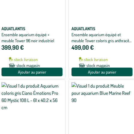
AQUATLANTIS
AQUATLANTIS
Ensemble aquarium équipé +
Ensemble aquarium équipé et
meuble Tower 96 noir industriel
meuble Tower coloris gris anthracite
399,90 €
499,00 €
- 163 L
En stock livraison
En stock livraison
Voir stock magasin
Voir stock magasin
Ajouter au panier
Ajouter au panier