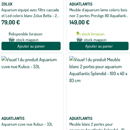
ZOLUX
AQUATLANTIS
Aquarium équipé avec filtre cascade
Meuble d'aquarium lame coloris bois
et Led coloris blanc Zolux Betta - 20
noir 2 portes Prestige 80 Aquatlantis
79,00 €
149,00 €
L
- 80 x 35 x 83 cm
Indisponible livraison
En stock livraison
Voir stock magasin
Voir stock magasin
Ajouter au panier
Ajouter au panier
AQUATLANTIS
AQUATLANTIS
Aquarium cuve nue Kubus - 33L
Meuble blanc 2 portes pour
aquarium Aquatlantis Splendid - 100