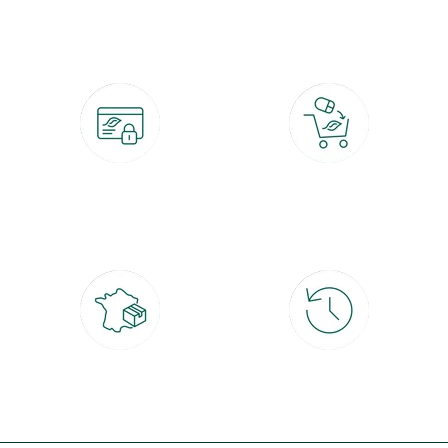
botanic®, les jardineries expertes du végétal depuis 1995.
Paiement 100% sécurisé
Click & Collect
CB, PayPal, carte cadeau, Alma 3x ou
retrait gratuit en magasin sous 2h
4x
Livraison partout en France
30 jours pour changer d'avis
à domicile ou point relais
et retour gratuit en magasin