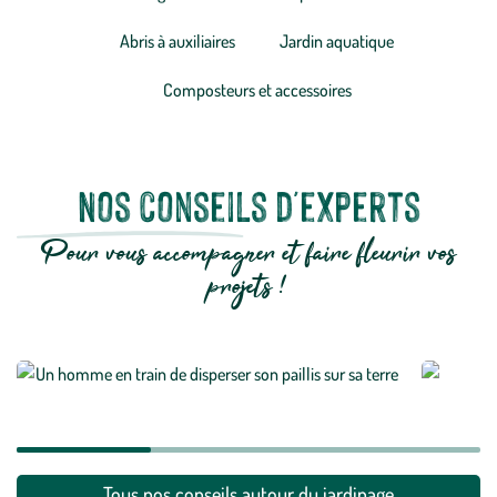
Abris à auxiliaires
Jardin aquatique
Composteurs et accessoires
Nos conseils d'experts
Pour vous accompagner et faire fleurir vos
projets !
Quel paillage utiliser pour quelle culture ?
Toutes 
économ
En savoir plus
En savoi
Tous nos conseils autour du jardinage