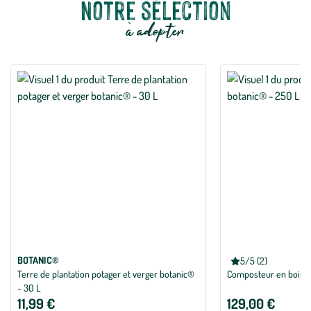
Notre sélection
à adopter
BOTANIC®
BOTANIC®
5/5 (2)
Note
Terre de plantation potager et verger botanic®
Composteur en bois b
moyenne
de
- 30 L
5
11,99 €
129,00 €
sur