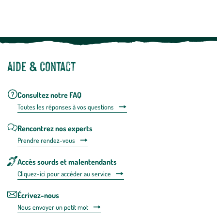
plus
Notre site botanic® a été pensé, créé et développé en FRANCE
Aide & contact
Consultez notre FAQ
Toutes les répons
es à vos questions
Rencontrez nos experts
Prendre rendez-vous
Accès sourds et malentendants
Cliquez-ici pour accéder au service
Écrivez-nous
Nous envoyer un petit mot