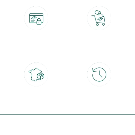
Paiement 100% sécurisé
Click & Collect
CB, PayPal, carte cadeau, Alma 3x ou
retrait gratuit en magasin sous 2h
4x
Livraison partout en France
30 jours pour changer d'avis
à domicile ou point relais
et retour gratuit en magasin