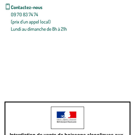
Contactez-nous
09 70 83 74 74
(prix d'un appel local)
Lundi au dimanche de 8h à 21h
Conditions générales de vente
Conditions générales d'utilisation
Mentions légales
Politique de confidentialité & cookies
Pièces détachées
Plan du site
Gestion des cookies
Pour votre santé, évitez de manger entre les repas,
www.mangerbouger.fr
.
L’abus d’alcool est dangereux pour la santé, à consommer avec
modération.