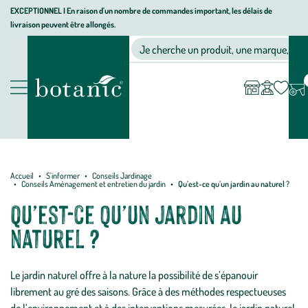
Aller
Aller
Aller
EXCEPTIONNEL I En raison d'un nombre de commandes important, les délais de
livraison peuvent être allongés.
à
au
au
Jardinerie
la
contenu
pied
Ma
Nos magasins
Mon
Je cherche un produit, une marque, un co
liste
compte
écologique,
navigation
principal
de
d’envies
animalerie,
page
décoration,
Nos
alimentation
produits
bio
botanic®
Accueil
S'informer
Conseils Jardinage
Conseils Aménagement et entretien du jardin
Qu’est-ce qu’un jardin au naturel ?
Qu’est-ce qu’un jardin au
naturel ?
Le jardin naturel offre à la nature la possibilité de s’épanouir
librement au gré des saisons. Grâce à des méthodes respectueuses