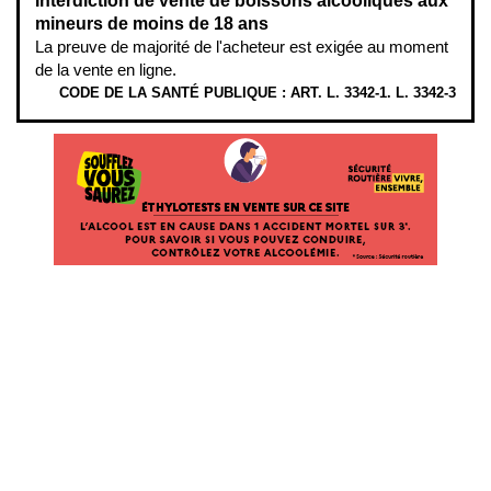
Interdiction de vente de boissons alcooliques aux
mineurs de moins de 18 ans
La preuve de majorité de l'acheteur est exigée au moment
de la vente en ligne.
CODE DE LA SANTÉ PUBLIQUE : ART. L. 3342-1. L. 3342-3
ÉTHYLOTESTS
EN
VENTE
SUR
CE
SITE.
L’ALCOOL
EST
EN
CAUSE
DANS
1
ACCIDENT
MORTEL