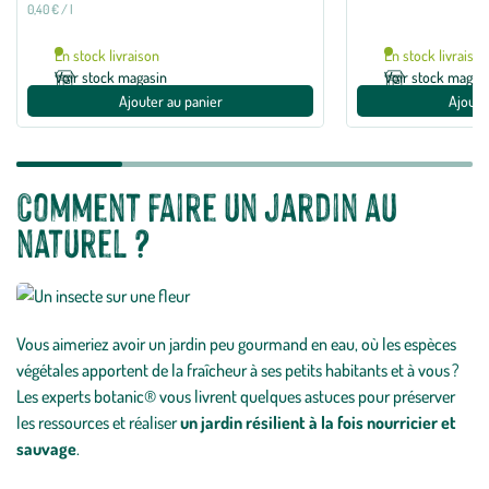
5
0,40 € / l
avec
2
avis
En stock livraison
En stock livraiso
Voir stock magasin
Voir stock magas
Ajouter au panier
Ajoute
Comment faire un jardin au
naturel ?
Vous aimeriez avoir un jardin peu gourmand en eau, où les espèces
végétales apportent de la fraîcheur à ses petits habitants et à vous ?
Les experts botanic® vous livrent quelques astuces pour préserver
les ressources et réaliser
un jardin résilient à la fois nourricier et
sauvage
.