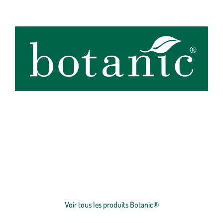
botanic®, expert du végétal, propose une large gamme de produits
de qualité et accessibles à tous. Les produits à marque botanic®
reflètent notre engagement pour la nature et nos valeurs.
Graines
et
plants
potagers, plantes fleuries et
arbustes
,
outillages
et
accessoires
du jardinier
… Nos produits répondent à un cahier des charges sans
Voir plus
concession sur la qualité, l'excellence environnementale et sociétale
et le prix juste.
Voir tous les produits Botanic®