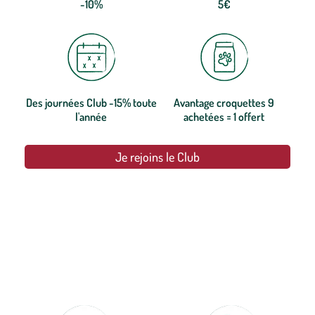
-10%
5€
Des journées Club -15% toute
Avantage croquettes 9
l'année
achetées = 1 offert
Je rejoins le Club
botanic®, les jardineries expertes du végétal depuis 1995.