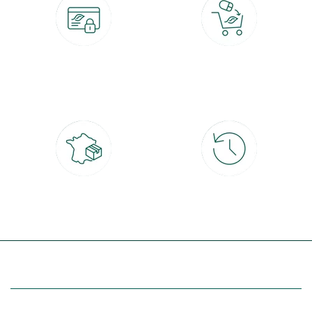
Paiement 100% sécurisé
Click & Collect
CB, PayPal, carte cadeau, Alma 3x ou
retrait gratuit en magasin sous 2h
4x
Livraison partout en France
30 jours pour changer d'avis
à domicile ou point relais
et retour gratuit en magasin
(Re)découvrez botanic®