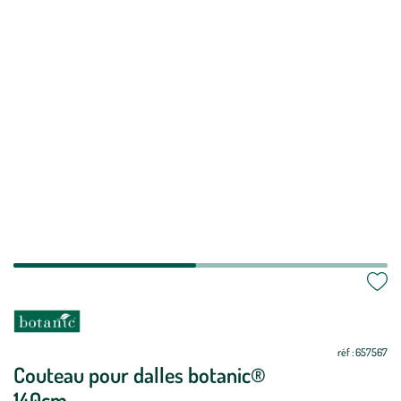
Mettre
Mettre
à
à
jour
jour
réf : 657567
Couteau pour dalles botanic®
140cm