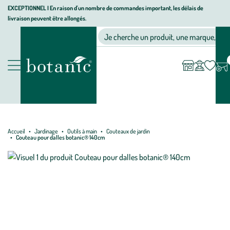
Aller
Aller
Aller
EXCEPTIONNEL I En raison d'un nombre de commandes important, les délais de
livraison peuvent être allongés.
à
au
au
Jardinerie écologique, animalerie, décoration, alimentation bio bot
la
contenu
pied
Ma
Nos magasins
Mon
Je cherche un produit, une marque, un co
liste
compte
navigation
principal
de
d’envies
page
Nos produits
Accueil
Jardinage
Outils à main
Couteaux de jardin
Couteau pour dalles botanic® 140cm