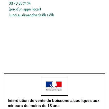
09 70 83 74 74
(prix d'un appel local)
Lundi au dimanche de 8h à 21h
Conditions générales de vente
Conditions générales d'utilisation
Mentions légales
Politique de confidentialité & cookies
Pièces détachées
Plan du site
Gestion des cookies
Pour votre santé, évitez de manger entre les repas,
www.mangerbouger.fr
.
L’abus d’alcool est dangereux pour la santé, à consommer avec
modération.
Interdiction de vente de boissons alcooliques aux
mineurs de moins de 18 ans