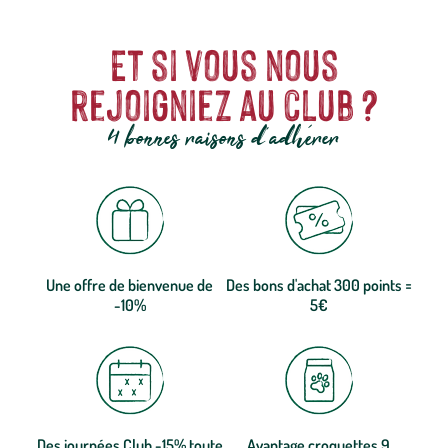
Et si vous nous
rejoigniez au club ?
4 bonnes raisons d'adhérer
Une offre de bienvenue de
Des bons d'achat 300 points =
-10%
5€
Des journées Club -15% toute
Avantage croquettes 9