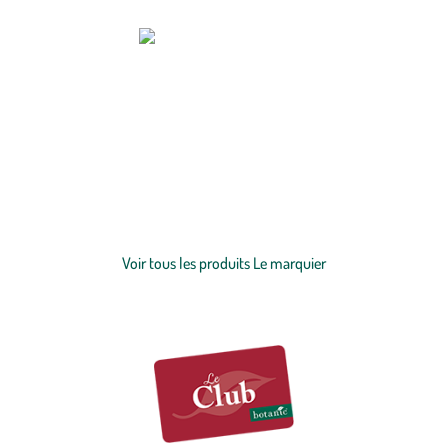
Depuis 1971, Le Marquier prône le savoir-faire français. Spécialisée
dans la fabrication de
barbecues
,
planchas
et
accessoires de cuisson
,
cette entreprise du Pays Basque met un point d'honneur sur la
qualité et le savoir-faire. Grâce à leurs produits certifiés “origine
France garantie” ainsi que leur production locale maintenue, ils
sauront faire le bonheur de tous ! Le Marquier célèbre ses
Voir plus
engagements grâce à leur devise : convivialité, excellence et passion.
Découvrez sans plus attendre tous leurs produits ainsi que leur
Voir tous les produits Le marquier
célèbre
four à pizza
!