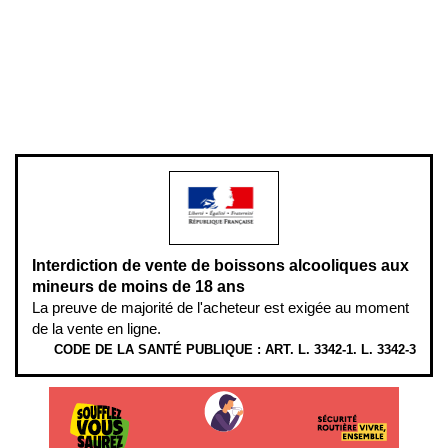
Plan du site
Gestion des cookies
Pour votre santé, évitez de manger entre les repas,
www.mangerbouger.fr
.
L’abus d’alcool est dangereux pour la santé, à consommer avec
modération.
Interdiction de vente de boissons alcooliques aux
mineurs de moins de 18 ans
La preuve de majorité de l'acheteur est exigée au moment
de la vente en ligne.
CODE DE LA SANTÉ PUBLIQUE : ART. L. 3342-1. L. 3342-3
ÉTHYLOTESTS EN VENTE SUR CE SITE. L’ALCOOL EST EN CAUSE