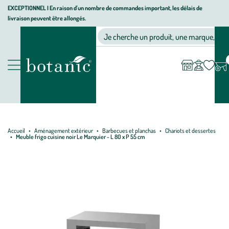
Aller
Aller
Aller
EXCEPTIONNEL I En raison d'un nombre de commandes important, les délais de
livraison peuvent être allongés.
à
au
au
Jardinerie écologique, animalerie, décoration, alimentation bio bot
la
contenu
pied
Ma
Nos magasins
Mon
Je cherche un produit, une marque, un co
liste
compte
navigation
principal
de
d’envies
page
Nos produits
Accueil
Aménagement extérieur
Barbecues et planchas
Chariots et dessertes
Meuble frigo cuisine noir Le Marquier - L 80 x P 55 cm