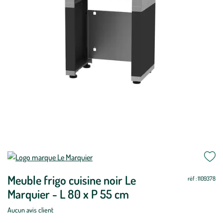
Mettre
Mettre
à
à
Meuble frigo cuisine noir Le
jour
jour
réf : 1109378
Marquier - L 80 x P 55 cm
Aucun avis client