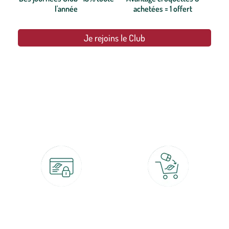
l'année
achetées = 1 offert
Je rejoins le Club
botanic®, les jardineries expertes du végétal depuis 1995.
Paiement 100% sécurisé
Click & Collect
CB, PayPal, carte cadeau, Alma 3x ou
retrait gratuit en magasin sous 2h
4x