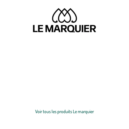
Depuis 1971, Le Marquier prône le savoir-faire français. Spécialisée
dans la fabrication de
barbecues
,
planchas
et
accessoires de cuisson
,
cette entreprise du Pays Basque met un point d'honneur sur la
qualité et le savoir-faire. Grâce à leurs produits certifiés “origine
France garantie” ainsi que leur production locale maintenue, ils
sauront faire le bonheur de tous ! Le Marquier célèbre ses
Voir plus
engagements grâce à leur devise : convivialité, excellence et passion.
Découvrez sans plus attendre tous leurs produits ainsi que leur
Voir tous les produits Le marquier
célèbre
four à pizza
!