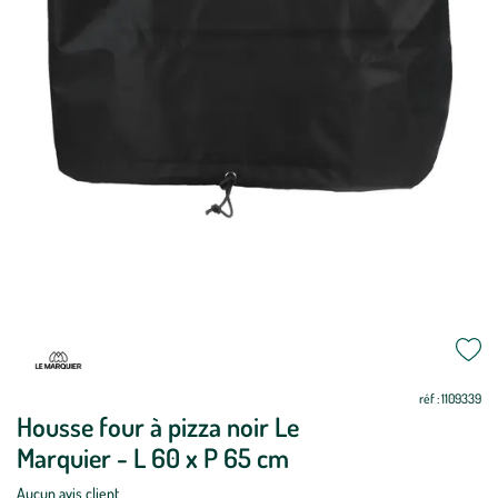
Mettre
Mettre
à
à
jour
jour
réf : 1109339
Housse four à pizza noir Le
Marquier - L 60 x P 65 cm
Aucun avis client