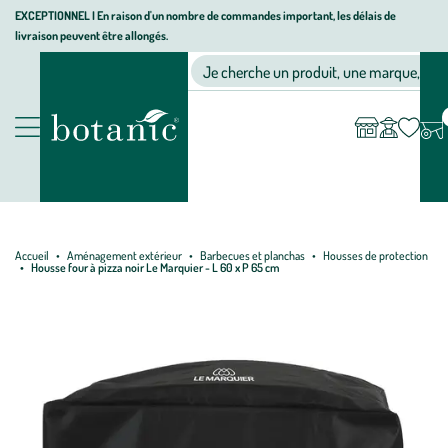
Aller
Aller
Aller
EXCEPTIONNEL I En raison d'un nombre de commandes important, les délais de
livraison peuvent être allongés.
à
au
au
Jardinerie écologique, animalerie, décoration, alimentation bio bot
la
contenu
pied
Ma
Nos magasins
Mon
Je cherche un produit, une marque, un co
liste
compte
navigation
principal
de
d’envies
page
Nos produits
Accueil
Aménagement extérieur
Barbecues et planchas
Housses de protection
Housse four à pizza noir Le Marquier - L 60 x P 65 cm