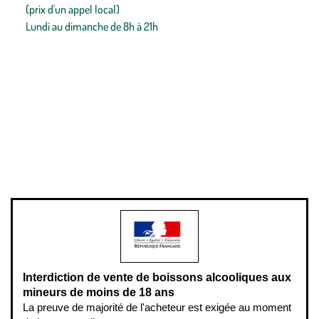
(prix d'un appel local)
Lundi au dimanche de 8h à 21h
Conditions générales de vente
Conditions générales d'utilisation
Mentions légales
Politique de confidentialité & cookies
Pièces détachées
Plan du site
Gestion des cookies
Pour votre santé, évitez de manger entre les repas,
www.mangerbouger.fr
.
L’abus d’alcool est dangereux pour la santé, à consommer avec
modération.
Interdiction de vente de boissons alcooliques aux
mineurs de moins de 18 ans
La preuve de majorité de l'acheteur est exigée au moment