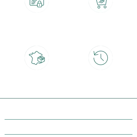
Paiement 100% sécurisé
Click & Collect
CB, PayPal, carte cadeau, Alma 3x ou
retrait gratuit en magasin sous 2h
4x
Livraison partout en France
30 jours pour changer d'avis
à domicile ou point relais
et retour gratuit en magasin
(Re)découvrez botanic®