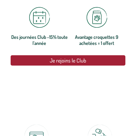
Des journées Club -15% toute
Avantage croquettes 9
l'année
achetées = 1 offert
Je rejoins le Club
botanic®, les jardineries expertes du végétal depuis 1995.