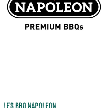
NAPOLEON : L’ART DU
BARBECUE
, ALLIANT TECHNOLOGIE,
PERFORMANCE ET DESIGN
Depuis plus de 50 ans, Napoleon, marque canadienne d’exception,
révolutionne l’univers du barbecue. Que ce soit à gaz, à charbon ou
électrique, chaque modèle de barbecue allie puissance de chauffe
inégalée, qualité irréprochable et technologies innovantes pour des
moments de partage inoubliables entre amis ou en famille.
Choisir
Napoleon, c’est opter pour l’excellence et vivre des expériences
culinaires uniques.
LES BBQ NAPOLEON