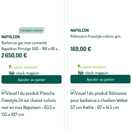
NAPOLEON
Livraison incluse
Rôtissoire freestyle coloris gris
NAPOLEON
Barbecue gaz inox connecté
169,00 €
Napoléon Prestige 500 - 166 x 66 x
2 650,00 €
129,5 cm
En stock livraison
En stock livraison
Voir stock magasin
Voir stock magasin
Ajouter au panier
Ajouter au panier