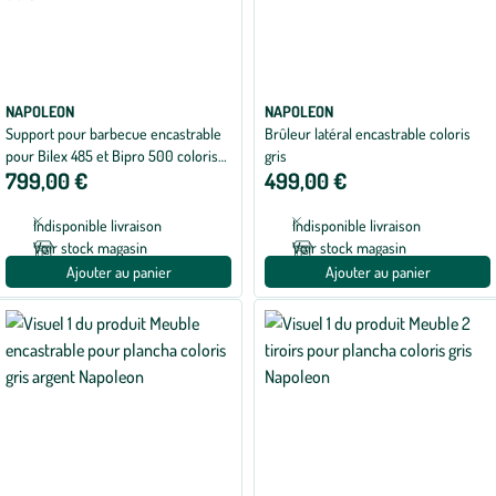
NAPOLEON
NAPOLEON
Support pour barbecue encastrable
Brûleur latéral encastrable coloris
pour Bilex 485 et Bipro 500 coloris
gris
799,00 €
499,00 €
gris en acier Napoleon - 59,5 x 64 x
30 cm
Indisponible livraison
Indisponible livraison
Voir stock magasin
Voir stock magasin
Ajouter au panier
Ajouter au panier