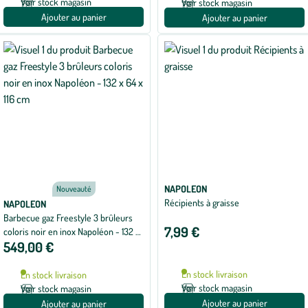
Voir stock magasin
Voir stock magasin
Ajouter au panier
Ajouter au panier
NAPOLEON
Nouveauté
Récipients à graisse
NAPOLEON
Barbecue gaz Freestyle 3 brûleurs
7,99 €
coloris noir en inox Napoléon - 132 x
549,00 €
64 x 116 cm
En stock livraison
En stock livraison
Voir stock magasin
Voir stock magasin
Ajouter au panier
Ajouter au panier