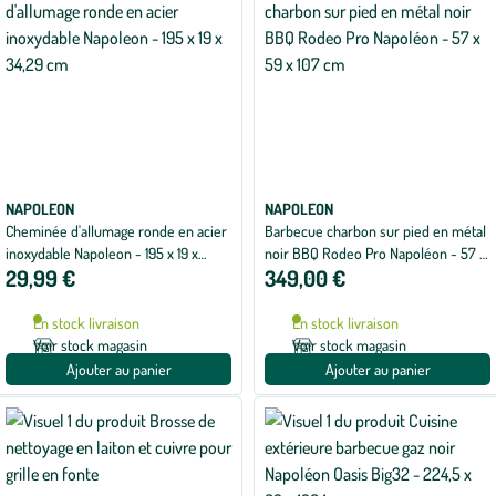
NAPOLEON
NAPOLEON
Cheminée d'allumage ronde en acier
Barbecue charbon sur pied en métal
inoxydable Napoleon - 195 x 19 x
noir BBQ Rodeo Pro Napoléon - 57 x
29,99 €
349,00 €
34,29 cm
59 x 107 cm
En stock livraison
En stock livraison
Voir stock magasin
Voir stock magasin
Ajouter au panier
Ajouter au panier