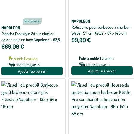
NAPOLEON
Nouveauté
Rôtissoire pour barbecue à charbon
NAPOLEON
Weber 57 cm Kettle - 67 x 14,5 cm
Plancha Freestyle 24 sur chariot
99,99 €
coloris noir en inox Napoleon - 63,5 x
669,00 €
135 x 107 cm
Indisponible livraison
En stock livraison
Voir stock magasin
Voir stock magasin
Ajouter au panier
Ajouter au panier