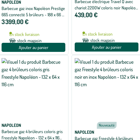
Barbecue électrique Travel Q avec
NAPOLEON
chariot 2200W coloris noir Napoléon
Barbecue gaz inox Napoléon Prestige
439,00 €
- 112 x 50 x 93 cm
665 connecté 5 brûleurs - 188 x 66 x
3 399,00 €
129,5 cm
En stock livraison
En stock livraison
Voir stock magasin
Voir stock magasin
Ajouter au panier
Ajouter au panier
NAPOLEON
Nouveauté
Barbecue gaz 4 brûleurs coloris gris
NAPOLEON
Freestyle Napoléon - 132 x 64 x 116
Barbecue gaz Freestyle 4 brûleurs