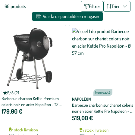
Liste
60 produits
Filtrer
Trier
des
Voir la disponibilité en magasin
filtres
appliqués
NAPOLEON
5/5 (2)
Nouveauté
Note
Barbecue charbon Kettle Premium
moyenne
NAPOLEON
de
coloris noir en acier Napoléon - 112 x
Barbecue charbon sur chariot coloris
5
179,00 €
50 x 93 cm
noir en acier Kettle Pro Napoléon - Ø
sur
5
519,00 €
57 cm
avec
2
avis
En stock livraison
En stock livraison