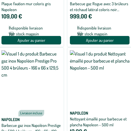
Plaque fixation mur coloris gris
Barbecue gaz Rogue avec 3 brûleurs
Napoleon
et réchaud latéral coloris noir
109,00 €
999,00 €
Napoléon - 130 x 64 x 122 cm
Indisponible livraison
Indisponible livraison
Voir stock magasin
Voir stock magasin
Ajouter au panier
Ajouter au panier
NAPOLEON
Livraison incluse
Nettoyant émaillé pour barbecue et
NAPOLEON
plancha Napoleon - 500 ml
Barbecue gaz inox Napoléon Prestige