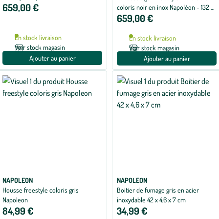
659,00 €
cm
coloris noir en inox Napoléon - 132 x
659,00 €
64 x 116 cm
En stock livraison
En stock livraison
Voir stock magasin
Voir stock magasin
Ajouter au panier
Ajouter au panier
NAPOLEON
NAPOLEON
Housse freestyle coloris gris
Boitier de fumage gris en acier
Napoleon
inoxydable 42 x 4,6 x 7 cm
84,99 €
34,99 €