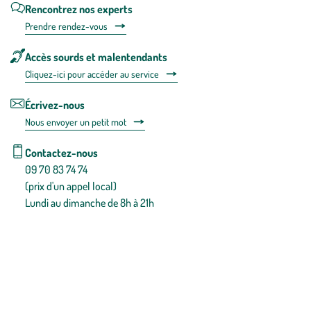
Rencontrez nos experts
Prendre rendez-vous
Accès sourds et malentendants
Cliquez-ici pour accéder au service
Écrivez-nous
Nous envoyer un petit mot
Contactez-nous
09 70 83 74 74
(prix d'un appel local)
Lundi au dimanche de 8h à 21h
Conditions générales de vente
Conditions générales d'utilisation
Mentions légales
Politique de confidentialité & cookies
Pièces détachées
Plan du site
Gestion des cookies
Pour votre santé, évitez de manger entre les repas,