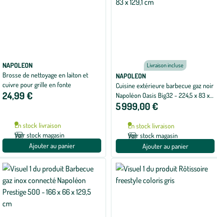
NAPOLEON
Livraison incluse
Brosse de nettoyage en laiton et
NAPOLEON
cuivre pour grille en fonte
Cuisine extérieure barbecue gaz noir
24,99 €
Napoléon Oasis Big32 - 224,5 x 83 x
5 999,00 €
129,1 cm
En stock livraison
En stock livraison
Voir stock magasin
Voir stock magasin
Ajouter au panier
Ajouter au panier