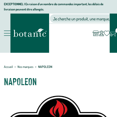
Aller
Aller
Aller
EXCEPTIONNEL I En raison d'un nombre de commandes important, les délais de
livraison peuvent être allongés.
à
au
au
Jardinerie
la
contenu
pied
Ma
Nos magasins
Mon
Je cherche un produit, une marque, un co
liste
compte
écologique,
navigation
principal
de
d’envies
animalerie,
page
décoration,
Nos
alimentation
produits
bio
botanic®
Accueil
Nos marques
NAPOLEON
NAPOLEON