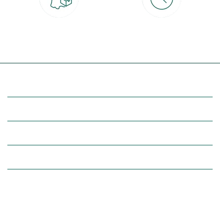
Livraison partout en France
30 jours pour changer d'avis
à domicile ou point relais
et retour gratuit en magasin
(Re)découvrez botanic®
Entre vous et nous
Nos univers botanic®
(Re)connectez-vous avec la nature, inspirez-vous et profitez de
nos offres exclusives !