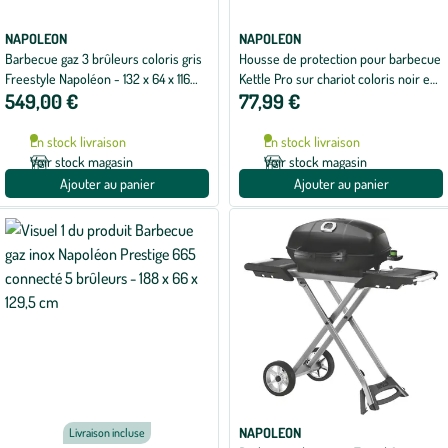
NAPOLEON
NAPOLEON
Barbecue gaz 3 brûleurs coloris gris
Housse de protection pour barbecue
Freestyle Napoléon - 132 x 64 x 116
Kettle Pro sur chariot coloris noir en
549,00 €
77,99 €
cm
polyester Napoleon - 90 x 147 x 58
cm
En stock livraison
En stock livraison
Voir stock magasin
Voir stock magasin
Ajouter au panier
Ajouter au panier
NAPOLEON
Livraison incluse