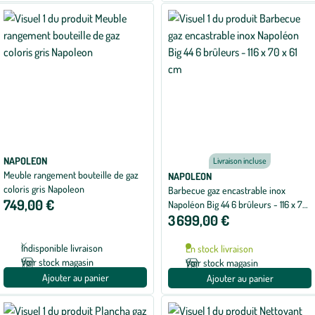
NAPOLEON
Livraison incluse
Meuble rangement bouteille de gaz
NAPOLEON
coloris gris Napoleon
Barbecue gaz encastrable inox
749,00 €
Napoléon Big 44 6 brûleurs - 116 x 70
3 699,00 €
x 61 cm
Indisponible livraison
En stock livraison
Voir stock magasin
Voir stock magasin
Ajouter au panier
Ajouter au panier