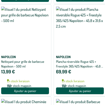
NAPOLEON
NAPOLEON
Nettoyant pour grille de barbecue
Plancha réversible Rogue 425 +
Napoleon - 500 ml
Freestyle 365/425 Napoléon - 45,8 x
13,99 €
69,99 €
31,6 x 2,5 cm
En stock livraison
En stock livraison
Voir stock magasin
Voir stock magasin
Ajouter au panier
Ajouter au panier