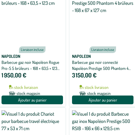
Livraison incluse
Livraison incluse
NAPOLEON
NAPOLEON
Barbecue gaz noir Napoléon Rogue
Barbecue gaz noir connecté
Pro-S 5 brûleurs - 168 × 63,5 × 123
Napoléon Prestige 500 Phantom 4
1 950,00 €
3 150,00 €
cm
brûleurs - 168 x 67 x 127 cm
En stock livraison
En stock livraison
Voir stock magasin
Voir stock magasin
Ajouter au panier
Ajouter au panier