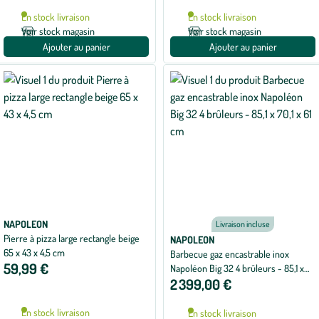
En stock livraison
En stock livraison
Voir stock magasin
Voir stock magasin
Ajouter au panier
Ajouter au panier
NAPOLEON
Livraison incluse
Pierre à pizza large rectangle beige
NAPOLEON
65 x 43 x 4,5 cm
Barbecue gaz encastrable inox
59,99 €
Napoléon Big 32 4 brûleurs - 85,1 x
2 399,00 €
70,1 x 61 cm
En stock livraison
En stock livraison