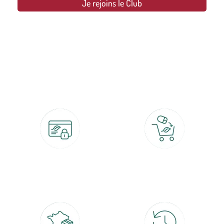
Je rejoins le Club
botanic®, les jardineries expertes du végétal depuis 1995.
Paiement 100% sécurisé
Click & Collect
CB, PayPal, carte cadeau, Alma 3x ou
retrait gratuit en magasin sous 2h
4x