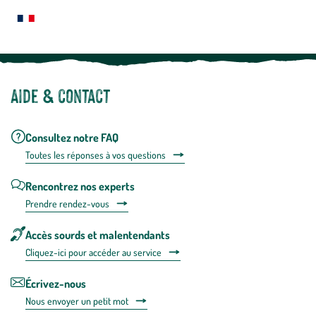
plus
Notre site botanic® a été pensé, créé et développé en FRANCE
Aide & contact
Consultez notre FAQ
Toutes les répons
es à vos questions
Rencontrez nos experts
Prendre rendez-vous
Accès sourds et malentendants
Cliquez-ici pour accéder au service
Écrivez-nous
Nous envoyer un petit mot