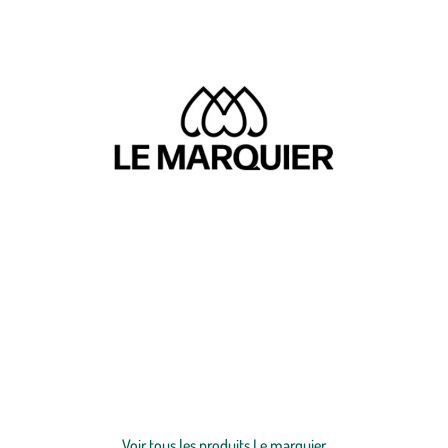
Depuis 1971, Le Marquier prône le savoir-faire français. Spécialisée
dans la fabrication de
barbecues
,
planchas
et
accessoires de cuisson
,
cette entreprise du Pays Basque met un point d'honneur sur la
qualité et le savoir-faire. Grâce à leurs produits certifiés “origine
France garantie” ainsi que leur production locale maintenue, ils
sauront faire le bonheur de tous ! Le Marquier célèbre ses
Voir plus
engagements grâce à leur devise : convivialité, excellence et passion.
Découvrez sans plus attendre tous leurs produits ainsi que leur
Voir tous les produits Le marquier