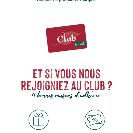
célèbre
four à pizza
!
Et si vous nous
rejoigniez au club ?
4 bonnes raisons d'adhérer