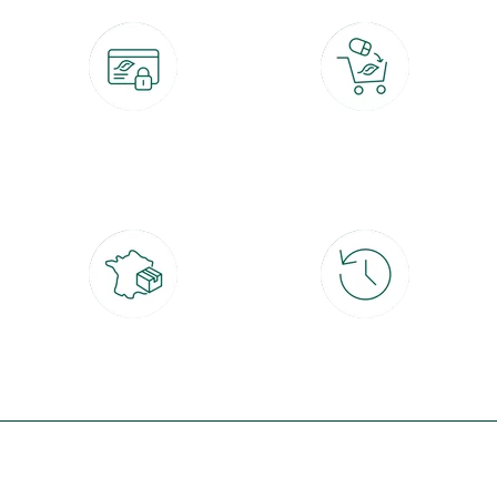
Paiement 100% sécurisé
Click & Collect
CB, PayPal, carte cadeau, Alma 3x ou
retrait gratuit en magasin sous 2h
4x
Livraison partout en France
30 jours pour changer d'avis
à domicile ou point relais
et retour gratuit en magasin