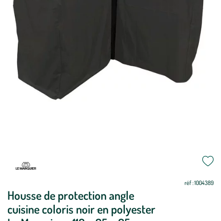
Mettre
Mettre
à
à
jour
jour
réf : 1004389
Housse de protection angle
cuisine coloris noir en polyester