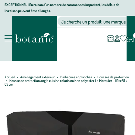
Aller
Aller
Aller
EXCEPTIONNEL I En raison d'un nombre de commandes important, les délais de
livraison peuvent être allongés.
à
au
au
Jardinerie écologique, animalerie, décoration, alimentation bio bot
la
contenu
pied
Ma
Nos magasins
Mon
Je cherche un produit, une marque, un co
liste
compte
navigation
principal
de
d’envies
page
Nos produits
Accueil
Aménagement extérieur
Barbecues et planchas
Housses de protection
Housse de protection angle cuisine coloris noir en polyester Le Marquier - 110 x 65 x
65 cm