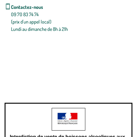
Contactez-nous
09 70 83 74 74
(prix d'un appel local)
Lundi au dimanche de 8h à 21h
Conditions générales de vente
Conditions générales d'utilisation
Mentions légales
Politique de confidentialité & cookies
Pièces détachées
Plan du site
Gestion des cookies
Pour votre santé, évitez de manger entre les repas,
www.mangerbouger.fr
.
L’abus d’alcool est dangereux pour la santé, à consommer avec
modération.
Interdiction de vente de boissons alcooliques aux