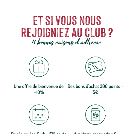
Et si vous nous
rejoigniez au club ?
4 bonnes raisons d'adhérer
Une offre de bienvenue de
Des bons d'achat 300 points =
-10%
5€