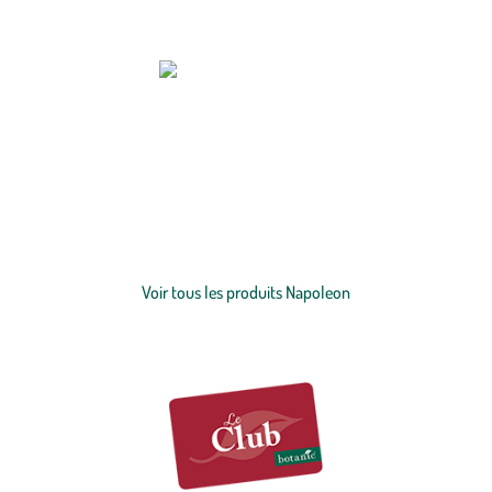
Zoom sur la marque
NAPOLEON : L’ART DU
BARBECUE
, ALLIANT TECHNOLOGIE,
PERFORMANCE ET DESIGN
Depuis plus de 50 ans, Napoleon, marque canadienne d’exception,
révolutionne l’univers du barbecue. Que ce soit à gaz, à charbon ou
électrique, chaque modèle de barbecue allie puissance de chauffe
Voir plus
inégalée, qualité irréprochable et technologies innovantes pour des
moments de partage inoubliables entre amis ou en famille.
Choisir
Voir tous les produits Napoleon
Napoleon, c’est opter pour l’excellence et vivre des expériences
culinaires uniques.