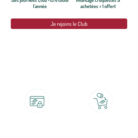
Des journées Club -15% toute
Avantage croquettes 9
l'année
achetées = 1 offert
Je rejoins le Club
botanic®, les jardineries expertes du végétal depuis 1995.
Paiement 100% sécurisé
Click & Collect
CB, PayPal, carte cadeau, Alma 3x ou
retrait gratuit en magasin sous 2h
4x