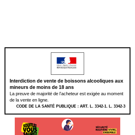
Plan du site
Gestion des cookies
Pour votre santé, évitez de manger entre les repas,
www.mangerbouger.fr
.
L’abus d’alcool est dangereux pour la santé, à consommer avec
modération.
Interdiction de vente de boissons alcooliques aux
mineurs de moins de 18 ans
La preuve de majorité de l'acheteur est exigée au moment
de la vente en ligne.
CODE DE LA SANTÉ PUBLIQUE : ART. L. 3342-1. L. 3342-3
ÉTHYLOTESTS EN VENTE SUR CE SITE. L’ALCOOL EST EN CAUSE