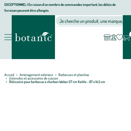
Aller
Aller
Aller
EXCEPTIONNEL I En raison d'un nombre de commandes important, les délais de
livraison peuvent être allongés.
à
au
au
Jardinerie écologique, animalerie, décoration, alimentation bio bot
la
contenu
pied
Ma
Nos magasins
Mon
Je cherche un produit, une marque, un co
liste
compte
navigation
principal
de
d’envies
page
Nos produits
Accueil
Aménagement extérieur
Barbecues et planchas
Ustensiles et accessoires de cuisson
Rôtissoire pour barbecue à charbon Weber 57 cm Kettle - 67 x 14,5 cm