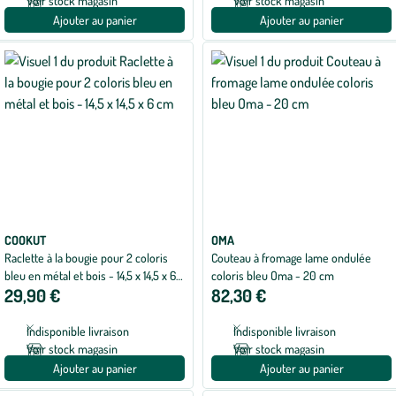
Voir stock magasin
Voir stock magasin
Ajouter au panier
Ajouter au panier
COOKUT
OMA
Raclette à la bougie pour 2 coloris
Couteau à fromage lame ondulée
bleu en métal et bois - 14,5 x 14,5 x 6
coloris bleu Oma - 20 cm
29,90 €
82,30 €
cm
Indisponible livraison
Indisponible livraison
Voir stock magasin
Voir stock magasin
Ajouter au panier
Ajouter au panier