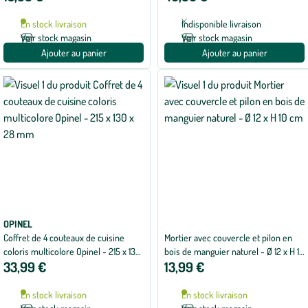
En stock livraison
Indisponible livraison
Voir stock magasin
Voir stock magasin
Ajouter au panier
Ajouter au panier
OPINEL
Coffret de 4 couteaux de cuisine
Mortier avec couvercle et pilon en
coloris multicolore Opinel - 215 x 130
bois de manguier naturel - Ø 12 x H 10
33,99 €
13,99 €
x 28 mm
cm
En stock livraison
En stock livraison