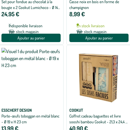
Set pour fondue au chocolat à la
Casse noix en bois en forme de
bougie x 2 Cookut Lumichoco - Ø 14 x
champignon
24,95 €
8,99 €
H 10
Indisponible livraison
En stock livraison
Voir stock magasin
Voir stock magasin
Ajouter au panier
Ajouter au panier
ESSCHERT DESIGN
COOKUT
Porte-œufs toboggan en métal blanc
Coffret cadeau baguettes et livre
- Ø 19 x H 23 cm
sooshi bambou Cookut - 21,3 x 24,4 x
13,99 €
40,90 €
5,8 cm