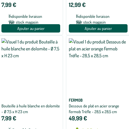
4
7,99 €
12,99 €
sur
5
avec
Indisponible livraison
Indisponible livraison
1
avis
Voir stock magasin
Voir stock magasin
Ajouter au panier
Ajouter au panier
FERMOB
Bouteille à huile blanche en dolomite
Dessous de plat en acier orange
- Ø 7,5 x H 23 cm
Fermob Trèfle - 28,5 x 28,5 cm
7,99 €
49,99 €