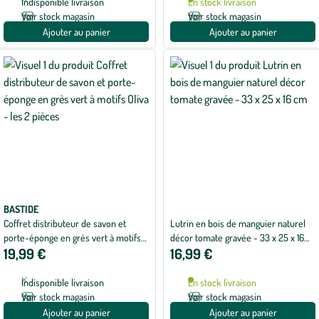
Indisponible livraison
En stock livraison
Voir stock magasin
Voir stock magasin
Ajouter au panier
Ajouter au panier
BASTIDE
Coffret distributeur de savon et
Lutrin en bois de manguier naturel
porte-éponge en grès vert à motifs
décor tomate gravée - 33 x 25 x 16
19,99 €
16,99 €
Oliva - les 2 pièces
cm
Indisponible livraison
En stock livraison
Voir stock magasin
Voir stock magasin
Ajouter au panier
Ajouter au panier