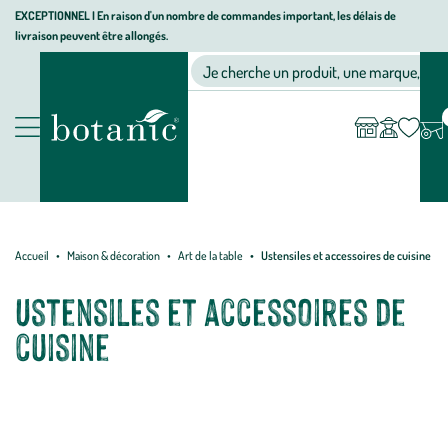
Aller
Aller
Aller
EXCEPTIONNEL I En raison d'un nombre de commandes important, les délais de
livraison peuvent être allongés.
à
au
au
Jardinerie
la
contenu
pied
Ma
Nos magasins
Mon
Je cherche un produit, une marque, un co
liste
compte
écologique,
navigation
principal
de
d’envies
animalerie,
page
décoration,
Nos
alimentation
produits
bio
botanic®
Accueil
Maison & décoration
Art de la table
Ustensiles et accessoires de cuisine
Ustensiles et accessoires de
cuisine
Vous retrouvez parmi cette sélection botanic® l'ensemble des
ustensiles et accessoires de cuisine utiles au quotidien pour tous. Du