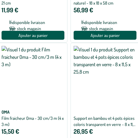
21 cm
naturel - 18 x 18 x 58 cm
11,99 €
56,99 €
Indisponible livraison
Indisponible livraison
Voir stock magasin
Voir stock magasin
Ajouter au panier
Ajouter au panier
OMA
Film fraicheur Oma - 30 cm/3 m (4 x
Support en bambou et 4 pots épices
3 m)
coloris transparent en verre - 8 x 11,5
15,50 €
26,95 €
x 25,8 cm