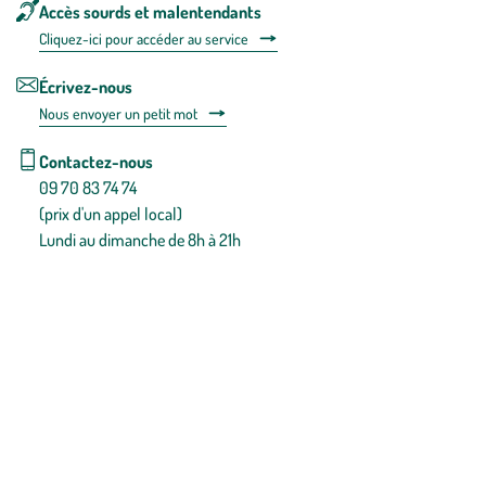
Accès sourds et malentendants
Cliquez-ici pour accéder au service
Écrivez-nous
Nous envoyer un petit mot
Contactez-nous
09 70 83 74 74
(prix d'un appel local)
Lundi au dimanche de 8h à 21h
Conditions générales de vente
Conditions générales d'utilisation
Mentions légales
Politique de confidentialité & cookies
Pièces détachées
Plan du site
Gestion des cookies
Pour votre santé, évitez de manger entre les repas,
www.mangerbouger.fr
.
L’abus d’alcool est dangereux pour la santé, à consommer avec
modération.