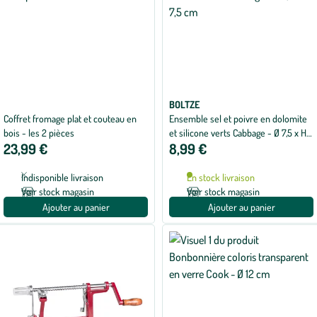
BOLTZE
Coffret fromage plat et couteau en
Ensemble sel et poivre en dolomite
bois - les 2 pièces
et silicone verts Cabbage - Ø 7,5 x H
23,99 €
8,99 €
7,5 cm
Indisponible livraison
En stock livraison
Voir stock magasin
Voir stock magasin
Ajouter au panier
Ajouter au panier