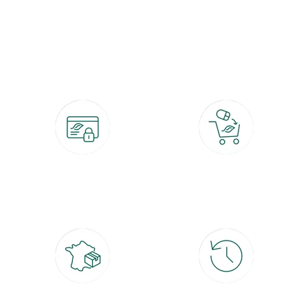
botanic®, les jardineries expertes du végétal depuis 1995.
Paiement 100% sécurisé
Click & Collect
CB, PayPal, carte cadeau, Alma 3x ou
retrait gratuit en magasin sous 2h
4x
Livraison partout en France
30 jours pour changer d'avis