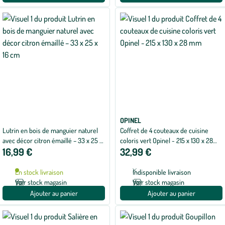
OPINEL
Lutrin en bois de manguier naturel
Coffret de 4 couteaux de cuisine
avec décor citron émaillé – 33 x 25 x
coloris vert Opinel - 215 x 130 x 28
16,99 €
32,99 €
16 cm
mm
En stock livraison
Indisponible livraison
Voir stock magasin
Voir stock magasin
Ajouter au panier
Ajouter au panier