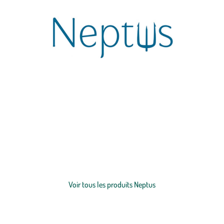
Neptus vous accompagne durant toutes les étapes de la création à
l'entretien de votre
aquarium
et de ses occupants. Les produits
allient qualité, efficacité, simplicité et sont élaborés à partir d’un
cahier des charges exigeant.
Soin des plantes
,
décoration
,
traitement
de l’eau
et
accessoires
,
alimentations
des poissons et invertébrés.
Voir plus
Prenez soin de votre aquarium de A à Z avec Neptus.
Voir tous les produits Neptus