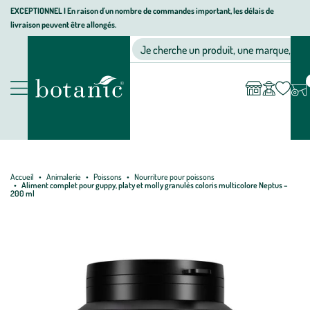
Aller
Aller
Aller
EXCEPTIONNEL I En raison d'un nombre de commandes important, les délais de
livraison peuvent être allongés.
à
au
au
Jardinerie écologique, animalerie, décoration, alimentation bio bot
la
contenu
pied
Ma
Nos magasins
Mon
Je cherche un produit, une marque, un co
liste
compte
navigation
principal
de
d’envies
page
Nos produits
Accueil
Animalerie
Poissons
Nourriture pour poissons
Aliment complet pour guppy, platy et molly granulés coloris multicolore Neptus –
200 ml