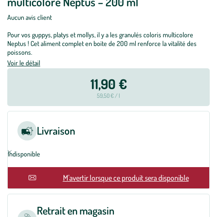
multicolore Neptus – 200 ml
Aucun avis client
Pour vos guppys, platys et mollys, il y a les granulés coloris multicolore
Neptus ! Cet aliment complet en boite de 200 ml renforce la vitalité des
poissons.
Voir le détail
11,90 €
59,50 € / l
Livraison
Indisponible
En rupture
M'avertir lorsque ce produit sera disponible
Retrait en magasin