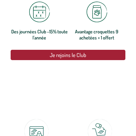
Des journées Club -15% toute
Avantage croquettes 9
l'année
achetées = 1 offert
Je rejoins le Club
botanic®, les jardineries expertes du végétal depuis 1995.