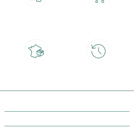
Paiement 100% sécurisé
Click & Collect
CB, PayPal, carte cadeau, Alma 3x ou
retrait gratuit en magasin sous 2h
4x
Livraison partout en France
30 jours pour changer d'avis
à domicile ou point relais
et retour gratuit en magasin
(Re)découvrez botanic®
Entre vous et nous