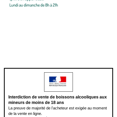
Lundi au dimanche de 8h à 21h
Conditions générales de vente
Conditions générales d'utilisation
Mentions légales
Politique de confidentialité & cookies
Pièces détachées
Plan du site
Gestion des cookies
Pour votre santé, évitez de manger entre les repas,
www.mangerbouger.fr
.
L’abus d’alcool est dangereux pour la santé, à consommer avec
modération.
Interdiction de vente de boissons alcooliques aux
mineurs de moins de 18 ans
La preuve de majorité de l'acheteur est exigée au moment
de la vente en ligne.