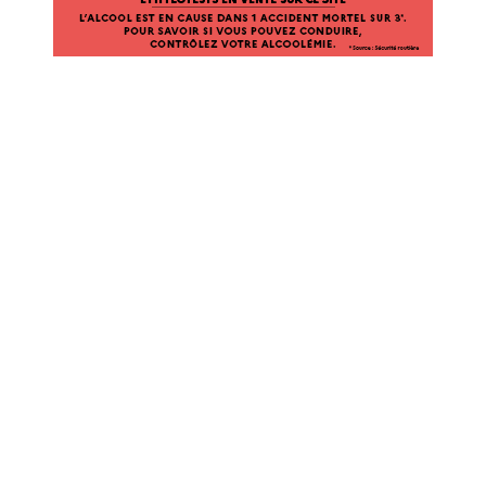
SUR
CE
SITE.
L’ALCOOL
EST
EN
CAUSE
DANS
1
ACCIDENT
MORTEL
SUR
3*.
POUR
SAVOIR
SI
VOUS
POUVEZ
CONDUIRE,