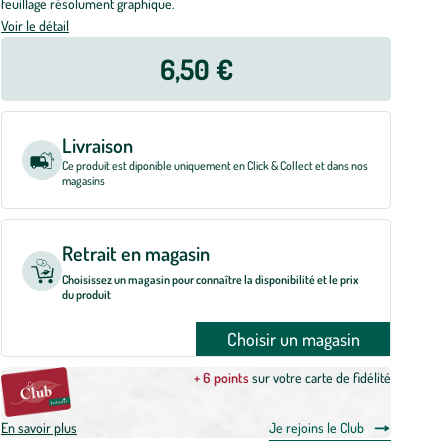
feuillage résolument graphique.
Voir le détail
6,50 €
Livraison
Ce produit est diponible uniquement en Click & Collect et dans nos
magasins
Retrait en magasin
Choisissez un magasin pour connaître la disponibilité et le prix
du produit
Choisir un magasin
+ 6 points
sur votre carte de fidélité
En savoir plus
Je rejoins le Club