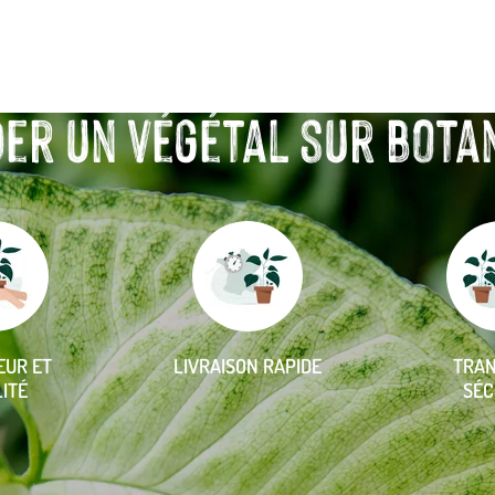
r un végétal sur botanic
EUR ET
LIVRAISON RAPIDE
TRA
ITÉ
SÉC