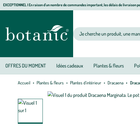
Aller
Aller
Aller
EXCEPTIONNEL I En raison d'un nombre de commandes important, les délais de livraison pe
à
au
au
Jardinerie écologique, animalerie, décoration, alimentation bio botanic®
la
contenu
pied
navigation
principal
de
Votre recherche
page
OFFRES DU MOMENT
Idées cadeaux
Plantes & fleurs
Pot
Accueil
Plantes & fleurs
Plantes d’intérieur
Dracaena
Draca