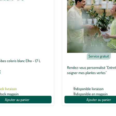
Service gratuit
ibes coloris blanc Elho - 1,7 L
Rendez-vous personnalisé "Entret
€
soigner mes plantes vertes"
ock livraison
Indisponible livraison
stock magasin
Indisponible en magasin
Ajouter au panier
Ajouter au panier