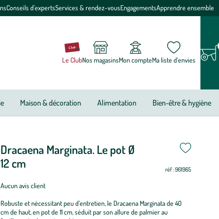
ons
Conseils d'experts
Services & rendez-vous
Engagements
Apprendre ensemble
Le Club
Nos magasins
Mon compte
Ma liste d’envies
ie
Maison & décoration
Alimentation
Bien-être & hygiène
Dracaena Marginata. Le pot Ø
12 cm
réf : 961965
Aucun avis client
Robuste et nécessitant peu d’entretien, le Dracaena Marginata de 40
cm de haut, en pot de 11 cm, séduit par son allure de palmier au