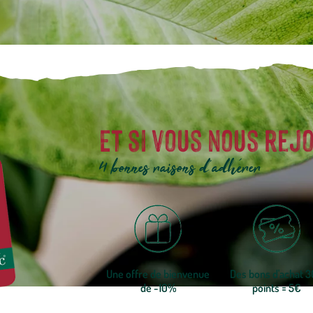
Et si vous nous rejo
4 bonnes raisons d'adhérer
Une offre de bienvenue
Des bons d'achat 
de -10%
points = 5€