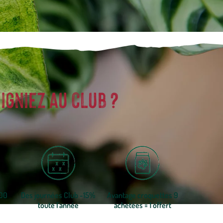
igniez au club ?
300
Des journées Club -15%
Avantage croquettes 9
toute l'année
achetées = 1 offert