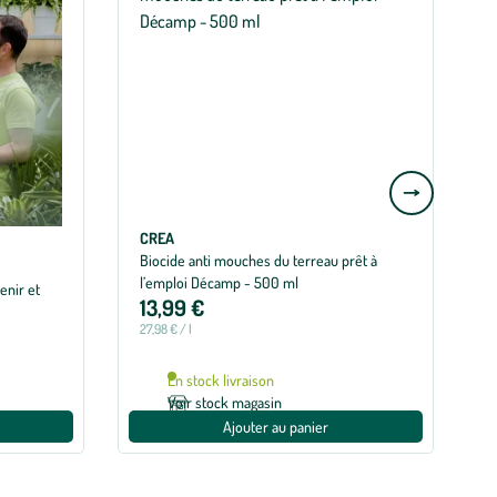
Aller
à
la
CREA
Biocide anti mouches du terreau prêt à
T
slide
l’emploi Décamp - 500 ml
enir et
suivante
13,99 €
27,98 € / l
D
En stock livraison
Voir stock magasin
Ajouter au panier