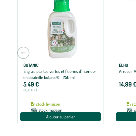
Aller
à
la
BOTANIC
ELHO
Engrais plantes vertes et fleuries d'intérieur
Arrosoir V
slide
en bouteille botanic® - 250 ml
précédente
5,49 €
14,99 
21,96 € / l
En stock livraison
En st
Voir stock magasin
Voir 
Ajouter au panier