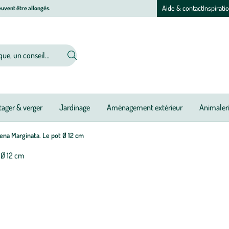
Aide & contact
Inspirati
uvent être allongés.
ager & verger
Jardinage
Aménagement extérieur
Animaler
ena Marginata. Le pot Ø 12 cm
Afficher
le
zoom
pour
l’image
1
sur
1