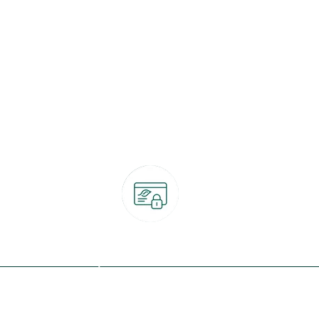
Paiement 100% sécurisé
CB, PayPal, carte cadeau, Alma 3x ou 4x
ret