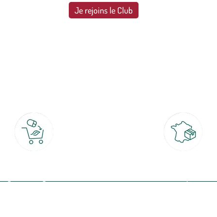
Je rejoins le Club
botanic®, les jardineries expertes du végétal depuis 1995.
Click & Collect
Livraison partout en Fran
rait gratuit en magasin sous 2h
à domicile ou point relais