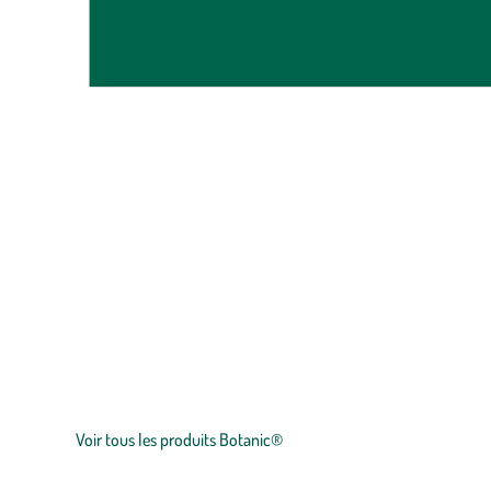
Zoom sur la marque
botanic®, expert du végétal, propose une large gamme de produit
plants
potagers, plantes fleuries et
arbustes
,
outillages
et
accesso
et le prix juste.
Voir tous les produits Botanic®