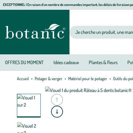
Aller
Aller
Aller
EXCEPTIONNEL I En raison d'un nombre de commandes important, les délais de livraison pe
à
au
au
Jardinerie écologique, animalerie, décoration, alimentation bio botanic®
la
contenu
pied
navigation
principal
de
Votre recherche
page
OFFRES DU MOMENT
Idées cadeaux
Plantes & fleurs
Pot
Accueil
Potager & verger
Matériel pour le potager
Outils du po
e
A
l
l
e
r
à
l
a
s
l
i
d
e
p
r
é
c
é
d
e
n
t
e
A
l
l
e
r
à
l
a
s
l
i
d
e
s
u
i
v
a
n
t