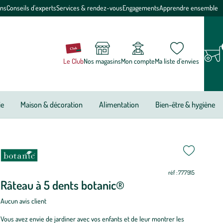
ons
Conseils d'experts
Services & rendez-vous
Engagements
Apprendre ensemble
Le Club
Nos magasins
Mon compte
Ma liste d’envies
ie
Maison & décoration
Alimentation
Bien-être & hygiène
ettre
ettre
ur
ur
réf : 777915
Râteau à 5 dents botanic®
Aucun avis client
Vous avez envie de jardiner avec vos enfants et de leur montrer les