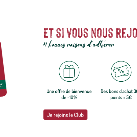
Et si vous nous rejo
4 bonnes raisons d'adhérer
Une offre de bienvenue
Des bons d'achat 
de -10%
points = 5€
Je rejoins le Club