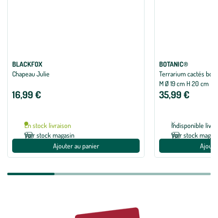
BLACKFOX
BOTANIC®
Chapeau Julie
Terrarium cactés bota
M Ø 19 cm H 20 cm
16,99 €
35,99 €
En stock livraison
Indisponible livra
Voir stock magasin
Voir stock magas
Ajouter au panier
Ajoute