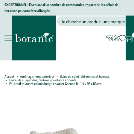
Aller
Aller
Aller
EXCEPTIONNEL I En raison d'un nombre de commandes important, les délais de
livraison peuvent être allongés.
à
au
au
Jardinerie écologique, animalerie, décoration, alimentation bio bot
la
contenu
pied
Ma
Nos magasins
Mon
Je cherche un produit, une marque, un co
liste
compte
navigation
principal
de
d’envies
page
Nos produits
Accueil
Aménagement extérieur
Bains de soleil, chiliennes et hamacs
Fauteuils suspendus, fauteuils pivotants et oeufs
Fauteuil relaxant coloris beige en acier Cocoon II - 114 x 96 x 83 cm