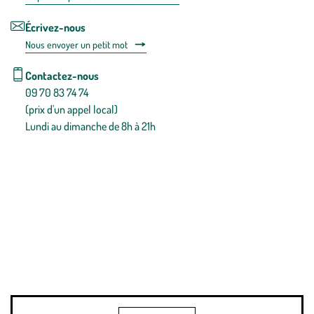
Écrivez-nous
Nous envoyer un petit mot
Contactez-nous
09 70 83 74 74
(prix d'un appel local)
Lundi au dimanche de 8h à 21h
Conditions générales de vente
Conditions générales d'utilisation
Mentions légales
Politique de confidentialité & cookies
Pièces détachées
Plan du site
Gestion des cookies
Pour votre santé, évitez de manger entre les repas,
www.mangerbouger.fr
.
L’abus d’alcool est dangereux pour la santé, à consommer avec
modération.