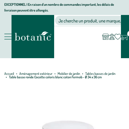
Aller
Aller
Aller
EXCEPTIONNEL I En raison d'un nombre de commandes important, les délais de
livraison peuvent être allongés.
à
au
au
Jardinerie écologique, animalerie, décoration, alimentation bio bot
la
contenu
pied
Ma
Nos magasins
Mon
Je cherche un produit, une marque, un co
liste
compte
navigation
principal
de
d’envies
page
Nos produits
Accueil
Aménagement extérieur
Mobilier de jardin
Tables basses de jardin
Table basse ronde Cocotte coloris blanc coton Fermob - Ø 34 x 36 cm