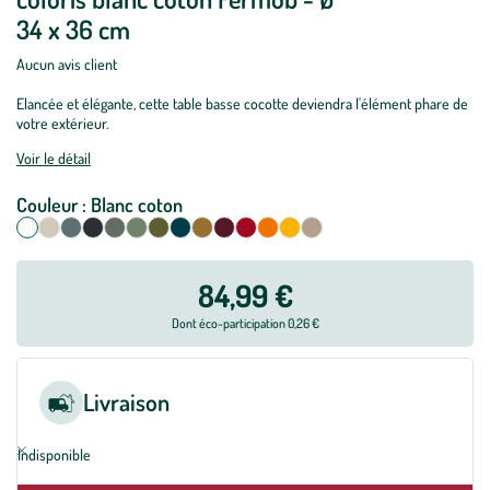
34 x 36 cm
Aucun avis client
Elancée et élégante, cette table basse cocotte deviendra l'élément phare de
votre extérieur.
Voir le détail
Couleur :
Blanc coton
Sélectionnez votre couleur
Blanc coton
Gris argile
Gris orage
Carbone
Romarin
Cactus
Pesto
Bleu acapulco
Pain d'épices
Cerise noire
Piment
Orange confite
Miel
Muscade
84,99 €
Dont éco-participation 0,26 €
Livraison
Indisponible