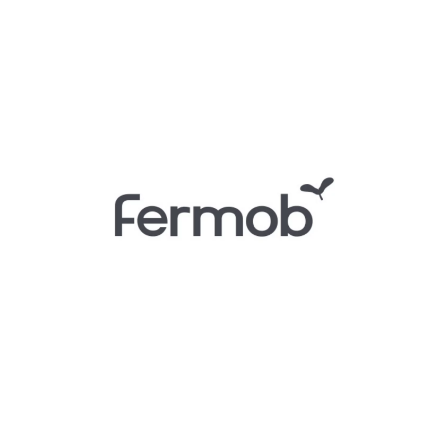
Zoom sur la marque
Créez un extérieur haut en couleurs qui vous ressemble avec la
marque française Fermob ! botanic® a sélectionné les gammes
Fermob pour ajouter du pep’s à votre
décoration extérieure
: du
mobilier de jardin
design, coloré, aux lignes travaillées et de qualité