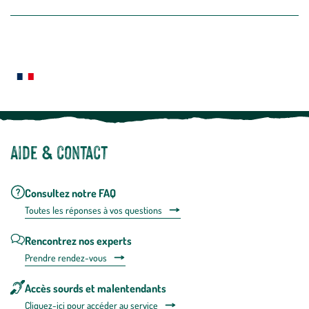
la
newslette
En
Le saviez-vous ?
savoir
plus
Notre site botanic® a été pensé, créé et développé en FRANCE
Aide & contact
Consultez notre FAQ
Toutes les répons
es à vos questions
Rencontrez nos experts
Prendre rendez-vous
Accès sourds et malentendants
Cliquez-ici pour accéder au service