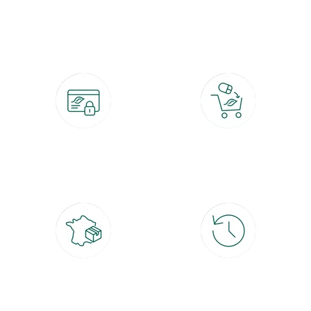
botanic®, les jardineries expertes du végétal depuis 1995.
Paiement 100% sécurisé
Click & Collect
CB, PayPal, carte cadeau, Alma 3x ou
retrait gratuit en magasin sous 2h
4x
Livraison partout en France
30 jours pour changer d'avis
à domicile ou point relais
et retour gratuit en magasin