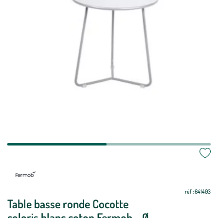
réf : 641403
Table basse ronde Cocotte
coloris blanc coton Fermob - Ø