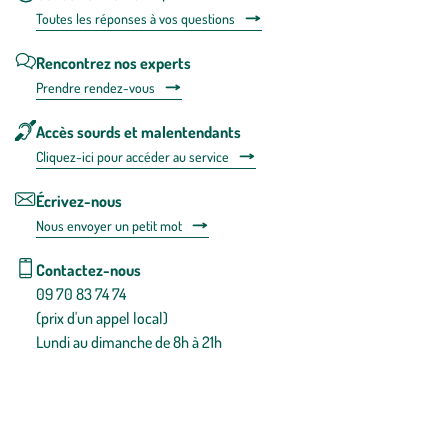
Toutes les répons
es à vos questions
Rencontrez nos experts
Prendre rendez-vous
Accès sourds et malentendants
Cliquez-ici pour accéder au service
Écrivez-nous
Nous envoyer un petit mot
Contactez-nous
09 70 83 74 74
(prix d'un appel local)
Lundi au dimanche de 8h à 21h
Conditions générales de vente
Conditions générales d'utilisation
Mentions légales
Politique de confidentialité & cookies
Pièces détachées
Plan du site
Gestion des cookies