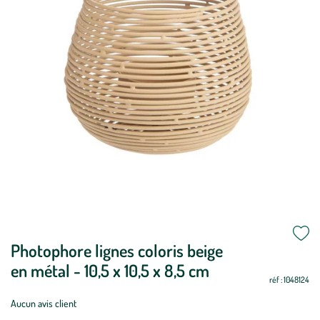
Mettre
Photophore lignes coloris beige
Mettre
à
à
en métal - 10,5 x 10,5 x 8,5 cm
jour
jour
réf : 1048124
Aucun avis client