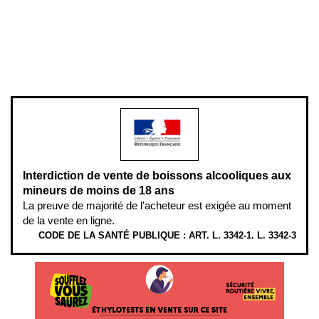
Pour votre santé, évitez de manger entre les repas,
www.mangerbouger.fr
.
L’abus d’alcool est dangereux pour la santé, à consommer avec
modération.
Interdiction de vente de boissons alcooliques aux
mineurs de moins de 18 ans
La preuve de majorité de l'acheteur est exigée au moment
de la vente en ligne.
CODE DE LA SANTÉ PUBLIQUE : ART. L. 3342-1. L. 3342-3
ÉTHYLOTESTS EN VENTE SUR CE SITE. L’ALCOOL EST EN CAUSE