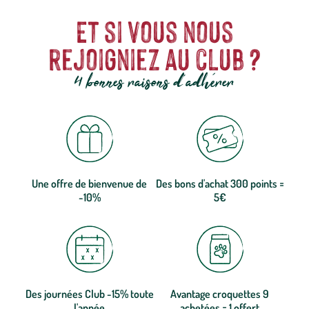
Et si vous nous
rejoigniez au club ?
4 bonnes raisons d'adhérer
Une offre de bienvenue de
Des bons d'achat 300 points =
-10%
5€
Des journées Club -15% toute
Avantage croquettes 9
l'année
achetées = 1 offert