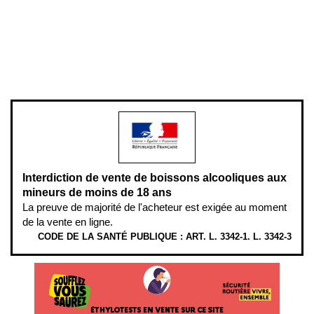
Plan du site
Gestion des cookies
Pour votre santé, évitez de manger entre les repas,
www.mangerbouger.fr
.
L’abus d’alcool est dangereux pour la santé, à consommer avec
modération.
Interdiction de vente de boissons alcooliques aux
mineurs de moins de 18 ans
La preuve de majorité de l'acheteur est exigée au moment
de la vente en ligne.
CODE DE LA SANTÉ PUBLIQUE : ART. L. 3342-1. L. 3342-3
ÉTHYLOTESTS EN VENTE SUR CE SITE. L’ALCOOL EST EN CAUSE