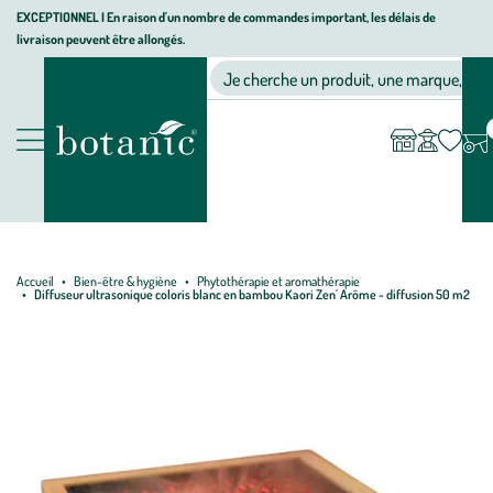
Aller
Aller
Aller
EXCEPTIONNEL I En raison d'un nombre de commandes important, les délais de
livraison peuvent être allongés.
à
au
au
Jardinerie écologique, animalerie, décoration, alimentation bio bot
la
contenu
pied
Ma
Nos magasins
Mon
Je cherche un produit, une marque, un co
liste
compte
navigation
principal
de
d’envies
page
Nos produits
Accueil
Bien-être & hygiène
Phytothérapie et aromathérapie
Diffuseur ultrasonique coloris blanc en bambou Kaori Zen' Arôme - diffusion 50 m2