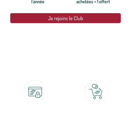
l'année
achetées = 1 offert
Je rejoins le Club
botanic®, les jardineries expertes du végétal depuis 1995.
Paiement 100% sécurisé
Click & Collect
CB, PayPal, carte cadeau, Alma 3x ou
retrait gratuit en magasin sous 2h
4x