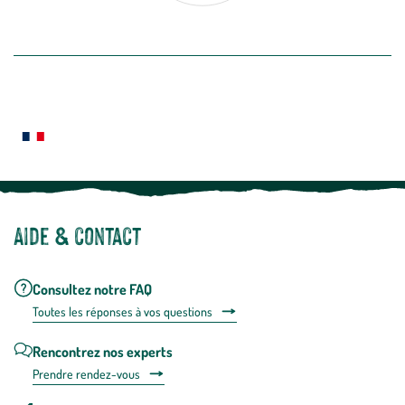
désabon
intégré
En savoir plus
dans
la
newslette
En
Le saviez-vous ?
savoir
plus
Notre site botanic® a été pensé, créé et développé en FRANCE
Aide & contact
Consultez notre FAQ
Toutes les répons
es à vos questions
Rencontrez nos experts
Prendre rendez-vous