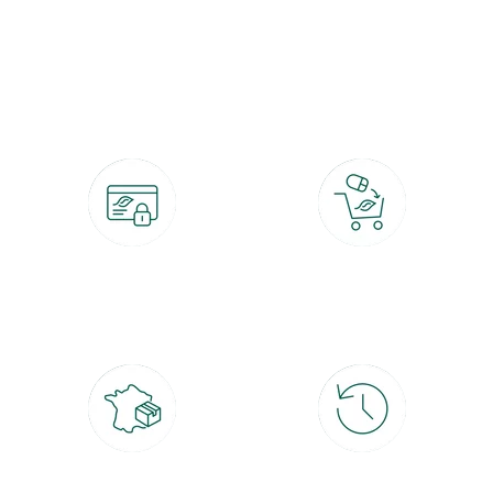
botanic®, les jardineries expertes du végétal depuis 1995.
Paiement 100% sécurisé
Click & Collect
CB, PayPal, carte cadeau, Alma 3x ou
retrait gratuit en magasin sous 2h
4x
Livraison partout en France
30 jours pour changer d'avis