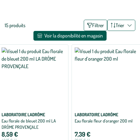
Ces hydrolats bio sont parfaits pour nettoyer, rafraîchir et apaiser la
Voir plus
peau en douceur mais ils peuvent aussi très bien servir de base pour
vos cosmétiques maison.
Liste
15 produits
Filtrer
Trier
des
Voir la disponibilité en magasin
filtres
appliqués
LABORATOIRE LADRÔME
LABORATOIRE LADRÔME
Eau florale de bleuet 200 ml LA
Eau florale fleur d’oranger 200 ml
DRÔME PROVENÇALE
8,59 €
7,39 €