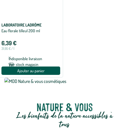
LABORATOIRE LADRÔME
Eau florale tilleul 200 ml
6,39 €
31,95 € / l
Indisponible livraison
Voir stock magasin
Ajouter au panier
Nature & Vous
Les bienfaits de la nature accessibles à
tous