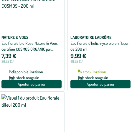
NATURE & VOUS
LABORATOIRE LADRÔME
Eau florale bio Rose Nature & Vous
Eau florale d'hélichryse bio en flacon
certifiée COSMOS ORGANIC par
de 200 ml
7,39 €
9,99 €
Cosmécert selon le référentiel
COSMOS - 200 ml
36,95 € / l
49,95 € / l
Indisponible livraison
En stock livraison
Voir stock magasin
Voir stock magasin
Ajouter au panier
Ajouter au panier