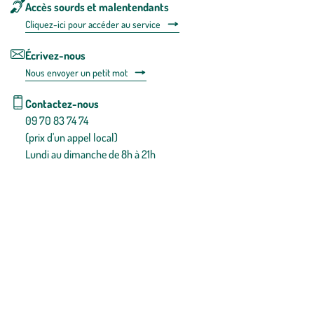
Accès sourds et malentendants
Cliquez-ici pour accéder au service
Écrivez-nous
Nous envoyer un petit mot
Contactez-nous
09 70 83 74 74
(prix d'un appel local)
Lundi au dimanche de 8h à 21h
Conditions générales de vente
Conditions générales d'utilisation
Mentions légales
Politique de confidentialité & cookies
Pièces détachées
Plan du site
Gestion des cookies
Pour votre santé, évitez de manger entre les repas,
www.mangerbouger.fr
.
L’abus d’alcool est dangereux pour la santé, à consommer avec
modération.