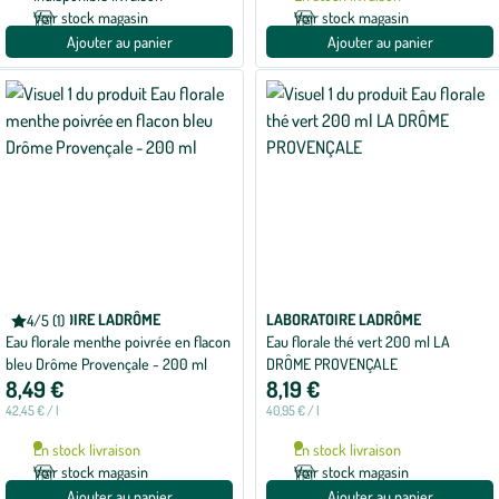
Voir stock magasin
Voir stock magasin
Ajouter au panier
Ajouter au panier
LABORATOIRE LADRÔME
LABORATOIRE LADRÔME
4/5 (1)
Note
Eau florale menthe poivrée en flacon
Eau florale thé vert 200 ml LA
moyenne
de
bleu Drôme Provençale - 200 ml
DRÔME PROVENÇALE
4
8,49 €
8,19 €
sur
5
42,45 € / l
40,95 € / l
avec
1
En stock livraison
En stock livraison
avis
Voir stock magasin
Voir stock magasin
Ajouter au panier
Ajouter au panier