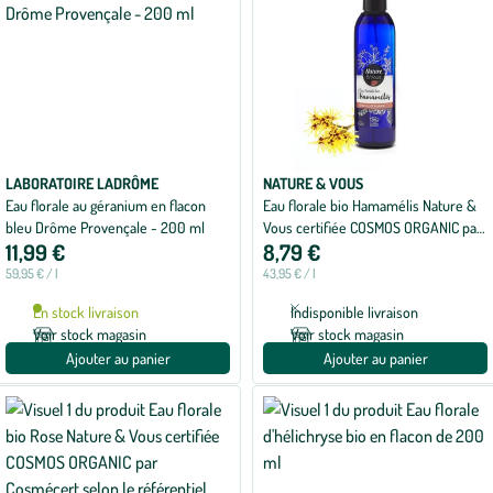
LABORATOIRE LADRÔME
NATURE & VOUS
Eau florale au géranium en flacon
Eau florale bio Hamamélis Nature &
bleu Drôme Provençale - 200 ml
Vous certifiée COSMOS ORGANIC par
11,99 €
8,79 €
Cosmécert selon le référentiel
COSMOS - 200 ml
59,95 € / l
43,95 € / l
En stock livraison
Indisponible livraison
Voir stock magasin
Voir stock magasin
Ajouter au panier
Ajouter au panier