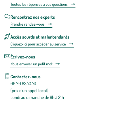
Toutes les répons
es à vos questions
Rencontrez nos experts
Prendre rendez-vous
Accès sourds et malentendants
Cliquez-ici pour accéder au service
Écrivez-nous
Nous envoyer un petit mot
Contactez-nous
09 70 83 74 74
(prix d'un appel local)
Lundi au dimanche de 8h à 21h
Conditions générales de vente
Conditions générales d'utilisation
Mentions légales
Politique de confidentialité & cookies
Pièces détachées
Plan du site
Gestion des cookies