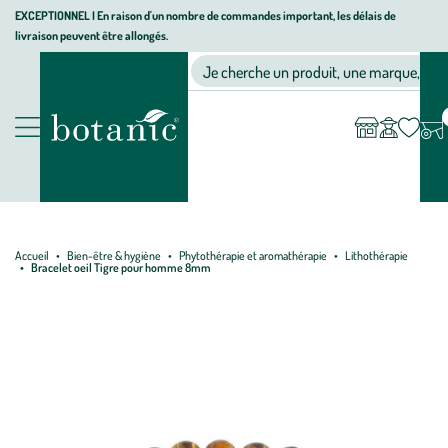
Aller
Aller
Aller
EXCEPTIONNEL I En raison d'un nombre de commandes important, les délais de
livraison peuvent être allongés.
à
au
au
Jardinerie écologique, animalerie, décoration, alimentation bio bot
la
contenu
pied
Ma
Nos magasins
Mon
Je cherche un produit, une marque, un co
liste
compte
navigation
principal
de
d’envies
page
Nos produits
Accueil
Bien-être & hygiène
Phytothérapie et aromathérapie
Lithothérapie
Bracelet oeil Tigre pour homme 8mm