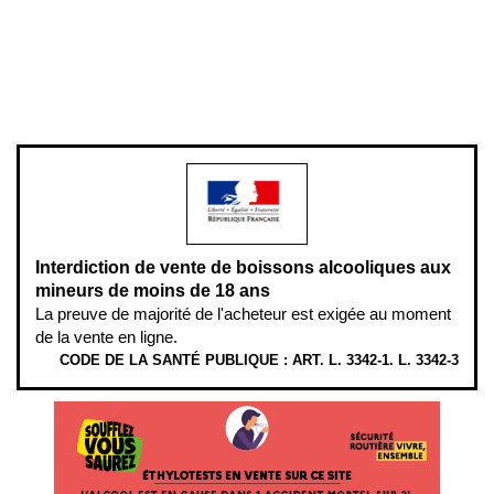
Pour votre santé, évitez de manger entre les repas,
www.mangerbouger.fr
.
L’abus d’alcool est dangereux pour la santé, à consommer avec
modération.
Interdiction de vente de boissons alcooliques aux
mineurs de moins de 18 ans
La preuve de majorité de l'acheteur est exigée au moment
de la vente en ligne.
CODE DE LA SANTÉ PUBLIQUE : ART. L. 3342-1. L. 3342-3
ÉTHYLOTESTS EN VENTE SUR CE SITE. L’ALCOOL EST EN CAUSE