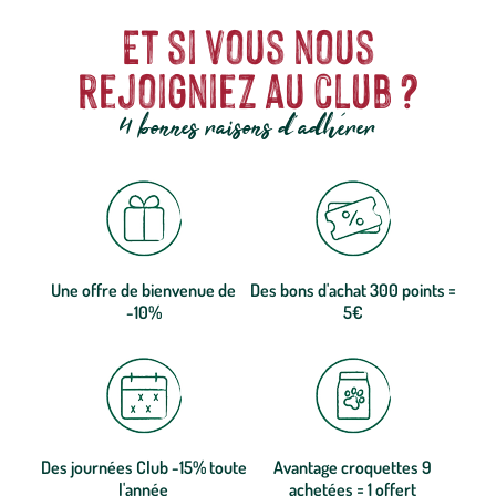
Et si vous nous
rejoigniez au club ?
4 bonnes raisons d'adhérer
Une offre de bienvenue de
Des bons d'achat 300 points =
-10%
5€
Des journées Club -15% toute
Avantage croquettes 9
l'année
achetées = 1 offert