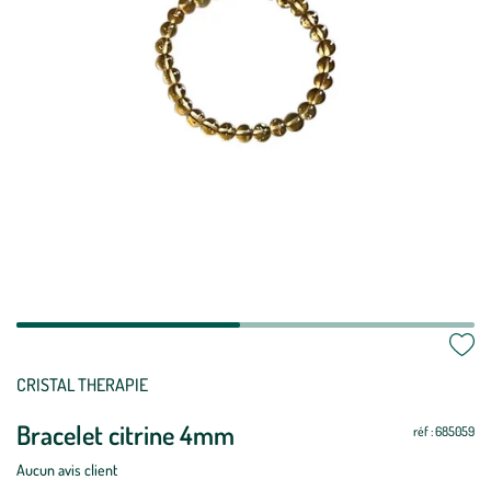
Mettre
Mettre
CRISTAL THERAPIE
à
à
Bracelet citrine 4mm
jour
jour
réf : 685059
Aucun avis client