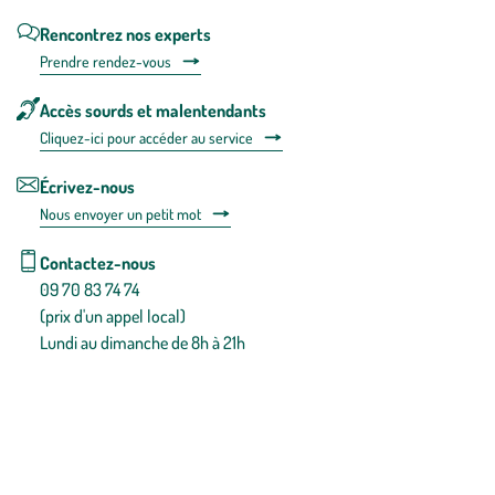
Rencontrez nos experts
Prendre rendez-vous
Accès sourds et malentendants
Cliquez-ici pour accéder au service
Écrivez-nous
Nous envoyer un petit mot
Contactez-nous
09 70 83 74 74
(prix d'un appel local)
Lundi au dimanche de 8h à 21h
Conditions générales de vente
Conditions générales d'utilisation
Mentions légales
Politique de confidentialité & cookies
Pièces détachées
Plan du site
Gestion des cookies