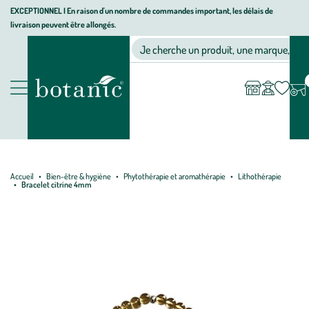
Aller
Aller
Aller
EXCEPTIONNEL I En raison d'un nombre de commandes important, les délais de
livraison peuvent être allongés.
à
au
au
Jardinerie écologique, animalerie, décoration, alimentation bio bot
la
contenu
pied
Ma
Nos magasins
Mon
Je cherche un produit, une marque, un co
liste
compte
navigation
principal
de
d’envies
page
Nos produits
Accueil
Bien-être & hygiène
Phytothérapie et aromathérapie
Lithothérapie
Bracelet citrine 4mm