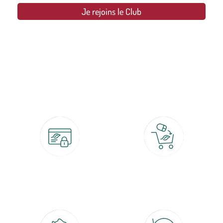
Je rejoins le Club
botanic®, les jardineries expertes du végétal depuis 1995.
Paiement 100% sécurisé
Click & Collect
CB, PayPal, carte cadeau, Alma 3x ou
retrait gratuit en magasin sous 2h
4x