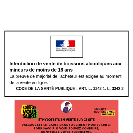
Pour votre santé, évitez de manger entre les repas,
www.mangerbouger.fr
.
L’abus d’alcool est dangereux pour la santé, à consommer avec
modération.
Interdiction de vente de boissons alcooliques aux
mineurs de moins de 18 ans
La preuve de majorité de l'acheteur est exigée au moment
de la vente en ligne.
CODE DE LA SANTÉ PUBLIQUE : ART. L. 3342-1. L. 3342-3
ÉTHYLOTESTS EN VENTE SUR CE SITE. L’ALCOOL EST EN CAUSE