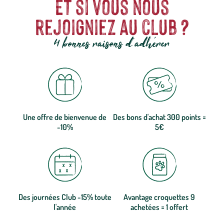
Et si vous nous
rejoigniez au club ?
4 bonnes raisons d'adhérer
Une offre de bienvenue de
Des bons d'achat 300 points =
-10%
5€
Des journées Club -15% toute
Avantage croquettes 9
l'année
achetées = 1 offert