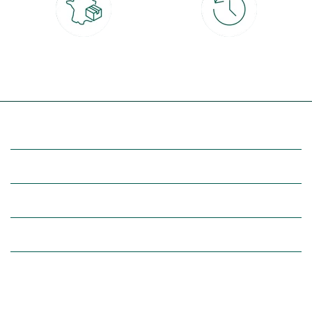
Livraison partout en France
30 jours pour changer d'avis
à domicile ou point relais
et retour gratuit en magasin
(Re)découvrez botanic®
Entre vous et nous
Nos univers botanic®
(Re)connectez-vous avec la nature, inspirez-vous et profitez de
nos offres exclusives !