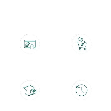
botanic®, les jardineries expertes du végétal depuis 1995.
Paiement 100% sécurisé
Click & Collect
CB, PayPal, carte cadeau, Alma 3x ou
retrait gratuit en magasin sous 2h
4x
Livraison partout en France
30 jours pour changer d'avis