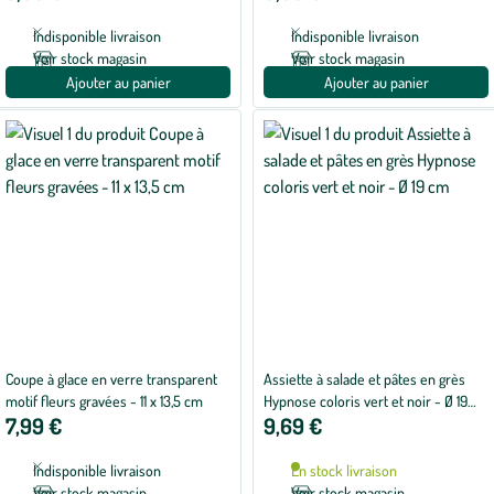
5
avec
Indisponible livraison
Indisponible livraison
1
avis
Voir stock magasin
Voir stock magasin
Ajouter au panier
Ajouter au panier
Coupe à glace en verre transparent
Assiette à salade et pâtes en grès
motif fleurs gravées - 11 x 13,5 cm
Hypnose coloris vert et noir - Ø 19
7,99 €
9,69 €
cm
Indisponible livraison
En stock livraison
Voir stock magasin
Voir stock magasin