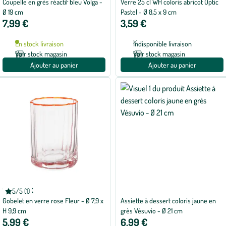
Coupelle en grès réactif bleu Volga -
Verre 25 cl WH coloris abricot Optic
Ø 19 cm
Pastel - Ø 8,5 x 9 cm
7,99 €
3,59 €
En stock livraison
Indisponible livraison
Voir stock magasin
Voir stock magasin
Ajouter au panier
Ajouter au panier
KAEMINGK
5/5 (1)
Note
Gobelet en verre rose Fleur - Ø 7,9 x
Assiette à dessert coloris jaune en
moyenne
de
H 9,9 cm
grès Vésuvio - Ø 21 cm
5
5,99 €
6,99 €
sur