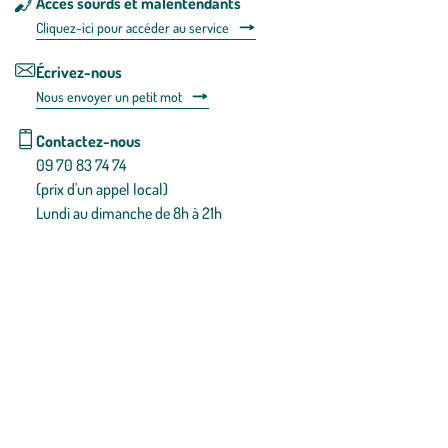
Accès sourds et malentendants
Cliquez-ici pour accéder au service
Écrivez-nous
Nous envoyer un petit mot
Contactez-nous
09 70 83 74 74
(prix d'un appel local)
Lundi au dimanche de 8h à 21h
Conditions générales de vente
Conditions générales d'utilisation
Mentions légales
Politique de confidentialité & cookies
Pièces détachées
Plan du site
Gestion des cookies
Pour votre santé, évitez de manger entre les repas,
www.mangerbouger.fr
.
L’abus d’alcool est dangereux pour la santé, à consommer avec
modération.