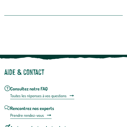
intégré
En savoir plus
dans
la
newslette
En
Le saviez-vous ?
savoir
plus
Notre site botanic® a été pensé, créé et développé en FRANCE
Aide & contact
Consultez notre FAQ
Toutes les répons
es à vos questions
Rencontrez nos experts
Prendre rendez-vous