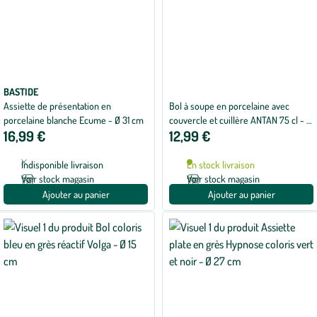
BASTIDE
Assiette de présentation en
Bol à soupe en porcelaine avec
porcelaine blanche Ecume - Ø 31 cm
couvercle et cuillère ANTAN 75 cl - Ø
16,99 €
12,99 €
13,5 cm
Indisponible livraison
En stock livraison
Voir stock magasin
Voir stock magasin
Ajouter au panier
Ajouter au panier