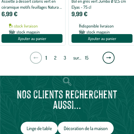
Assiette à dessert coloris vert en
Bol en grès vert Jumbo Ø 12,5 cm
céramique motifs feuillages Natura -
Elyas - 75 cl
6,99 €
9,99 €
Ø 21,5 cm
En stock livraison
Indisponible livraison
Voir stock magasin
Voir stock magasin
Ajouter au panier
Ajouter au panier
Page
1
2
3
sur…
15
suivante
Nos clients recherchent
aussi...
Linge de table
Décoration de la maison