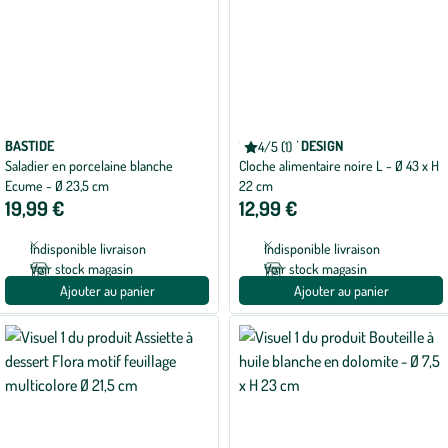
BASTIDE
ESSCHERT DESIGN
4/5 (1)
Note
Saladier en porcelaine blanche
Cloche alimentaire noire L - Ø 43 x H
moyenne
de
Ecume - Ø 23,5 cm
22 cm
4
19,99 €
12,99 €
sur
5
avec
Indisponible livraison
Indisponible livraison
1
avis
Voir stock magasin
Voir stock magasin
Ajouter au panier
Ajouter au panier