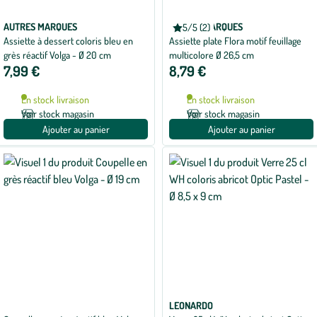
AUTRES MARQUES
AUTRES MARQUES
5/5 (2)
Note
Assiette à dessert coloris bleu en
Assiette plate Flora motif feuillage
moyenne
de
grès réactif Volga - Ø 20 cm
multicolore Ø 26,5 cm
5
7,99 €
8,79 €
sur
5
avec
En stock livraison
En stock livraison
2
avis
Voir stock magasin
Voir stock magasin
Ajouter au panier
Ajouter au panier
LEONARDO