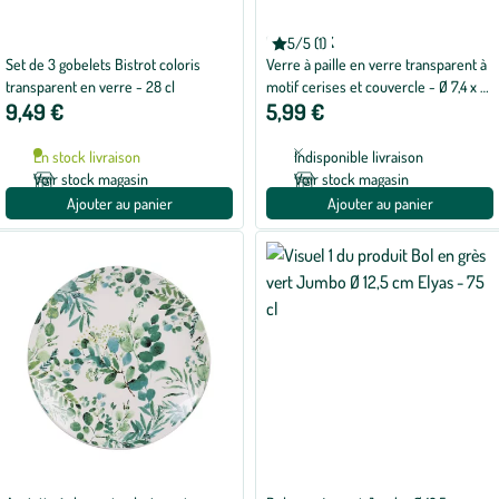
KAEMINGK
5/5 (1)
Note
Set de 3 gobelets Bistrot coloris
Verre à paille en verre transparent à
moyenne
de
transparent en verre - 28 cl
motif cerises et couvercle - Ø 7,4 x H
5
9,49 €
5,99 €
14 cm
sur
5
avec
En stock livraison
Indisponible livraison
1
avis
Voir stock magasin
Voir stock magasin
Ajouter au panier
Ajouter au panier