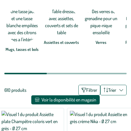
s’intégrera parfaitement à votre intérieur. Vous voilà prêt pour créer
Voir plus
une jolie table en toutes situations !
Assiettes et couverts
Verres
Pla
Mugs, tasses et bols
Liste
610 produits
Filtrer
Trier
des
Voir la disponibilité en magasin
filtres
appliqués