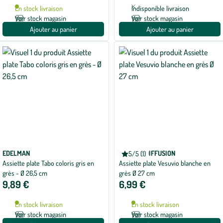
En stock livraison
Indisponible livraison
Voir stock magasin
Voir stock magasin
Ajouter au panier
Ajouter au panier
EDELMAN
BASTIDE DIFFUSION
5/5 (1)
Note
Assiette plate Tabo coloris gris en
Assiette plate Vesuvio blanche en
moyenne
de
grès - Ø 26,5 cm
grès Ø 27 cm
5
9,89 €
6,99 €
sur
5
avec
En stock livraison
En stock livraison
1
avis
Voir stock magasin
Voir stock magasin