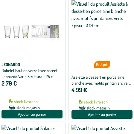
LEONARDO
Petit prix
Gobelet haut en verre transparent
Leonardo Vario Struttura - 25 cl
Assiette à dessert en porcelaine
2,79 €
blanche avec motifs printaniers verts
4,99 €
Episia - Ø 19 cm
En stock livraison
En stock livraison
Voir stock magasin
Voir stock magasin
Ajouter au panier
Ajouter au panier