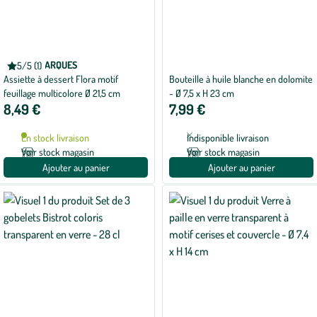
AUTRES MARQUES
5/5 (1)
Note
Assiette à dessert Flora motif
Bouteille à huile blanche en dolomite
moyenne
de
feuillage multicolore Ø 21,5 cm
- Ø 7,5 x H 23 cm
5
8,49 €
7,99 €
sur
5
avec
En stock livraison
Indisponible livraison
1
avis
Voir stock magasin
Voir stock magasin
Ajouter au panier
Ajouter au panier