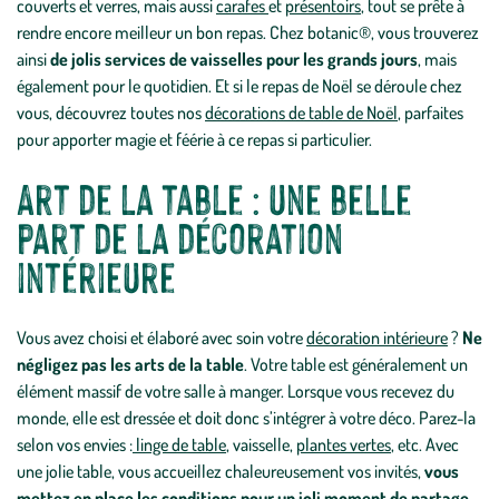
couverts et verres, mais aussi
carafes
et
présentoirs
, tout se prête à
rendre encore meilleur un bon repas. Chez botanic®, vous trouverez
ainsi
de jolis services de vaisselles pour les grands jours
, mais
également pour le quotidien. Et si le repas de Noël se déroule chez
vous, découvrez toutes nos
décorations de table de Noël
, parfaites
pour apporter magie et féérie à ce repas si particulier.
Art de la table : une belle
part de la décoration
intérieure
Vous avez choisi et élaboré avec soin votre
décoration intérieure
?
Ne
négligez pas les arts de la table
. Votre table est généralement un
élément massif de votre salle à manger. Lorsque vous recevez du
monde, elle est dressée et doit donc s’intégrer à votre déco. Parez-la
selon vos envies :
linge de table
, vaisselle,
plantes vertes
, etc. Avec
une jolie table, vous accueillez chaleureusement vos invités,
vous
mettez en place les conditions pour un joli moment de partage