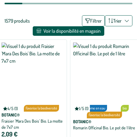
Liste
1579 produits
Filtrer
Trier
des
Voir la disponibilité en magasin
filtres
appliqués
4/5 (1)
bio
Favorise la biodiversité
1/5 (1)
Économe en eau
bio
Note
Note
moyenne
moyenne
BOTANIC®
Favorise la biodiversité
de
de
Fraisier 'Mara Des Bois' Bio. La motte
BOTANIC®
4
1
de 7x7 cm
sur
sur
Romarin Officinal Bio. Le pot de 1 litre
5
5
2,09 €
avec
avec