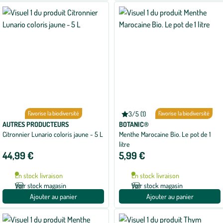
Favorise la biodiversité
3/5 (1)
bio
Favorise la biodiversité
Note
moyenne
AUTRES PRODUCTEURS
BOTANIC®
de
Citronnier Lunario coloris jaune - 5 L
Menthe Marocaine Bio. Le pot de 1
3
litre
sur
5
44,99 €
5,99 €
avec
1
avis
En stock livraison
En stock livraison
Voir stock magasin
Voir stock magasin
Ajouter au panier
Ajouter au panier