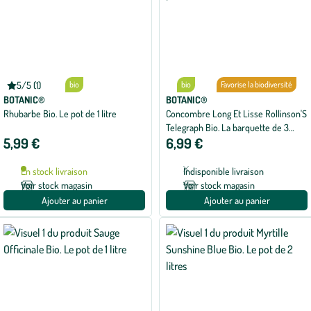
5/5 (1)
bio
bio
Favorise la biodiversité
Note
moyenne
BOTANIC®
BOTANIC®
de
Rhubarbe Bio. Le pot de 1 litre
Concombre Long Et Lisse Rollinson'S
5
Telegraph Bio. La barquette de 3
sur
5
5,99 €
6,99 €
plants
avec
1
avis
En stock livraison
Indisponible livraison
Voir stock magasin
Voir stock magasin
Ajouter au panier
Ajouter au panier