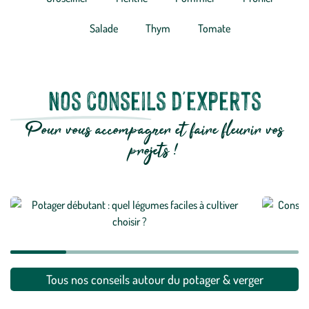
Salade
Thym
Tomate
Nos conseils d'experts
Pour vous accompagner et faire fleurir vos
projets !
Potager débutant : quels fruits et légumes faciles
Comment
à cultiver choisir ?
naturel 
Tous nos conseils autour du potager & verger
En savoir plus
En savoi