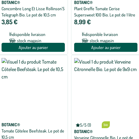
BOTANIC®
BOTANIC®
Concombre Long Et Lisse Rollinson'S
Plant Greffe Tomate Cerise
Telegraph Bio. Le pot de 10,5 cm
Supersweet 100 Bio. Le pot de 1 litre
3,85 €
8,99 €
Indisponible livraison
Indisponible livraison
Voir stock magasin
Voir stock magasin
Ajouter au panier
Ajouter au panier
BOTANIC®
5/5 (1)
bio
Note
Tomate Côtelee Beefsteak. Le pot de
moyenne
BOTANIC®
de
10,5 cm
Verveine Citronnelle Bio. Le pot de