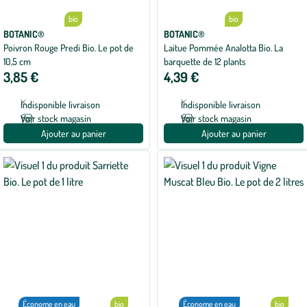
bio
bio
BOTANIC®
BOTANIC®
Poivron Rouge Predi Bio. Le pot de
Laitue Pommée Analotta Bio. La
10,5 cm
barquette de 12 plants
3,85 €
4,39 €
Indisponible livraison
Indisponible livraison
Voir stock magasin
Voir stock magasin
Ajouter au panier
Ajouter au panier
Économe en eau
bio
Économe en eau
bio