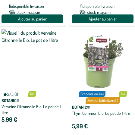
1
avis
Indisponible livraison
Indisponible livraison
Voir stock magasin
Voir stock magasin
Ajouter au panier
Ajouter au panier
2/5 (1)
bio
Économe en eau
bio
Note
moyenne
BOTANIC®
Favorise la biodiversité
de
Verveine Citronnelle Bio. Le pot de 1
BOTANIC®
2
litre
sur
Thym Commun Bio. Le pot de 1 litre
5
5,99 €
avec
5,99 €
1
avis