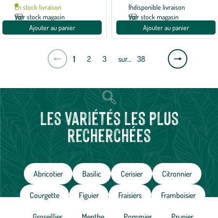
avis
En stock livraison
Indisponible livraison
Voir stock magasin
Voir stock magasin
Ajouter au panier
Ajouter au panier
Page
1
2
3
sur…
38
suivante
Les variétés les plus
recherchées
Abricotier
Basilic
Cerisier
Citronnier
Courgette
Figuier
Fraisiers
Framboisier
Groseillier
Menthe
Pommier
Prunier