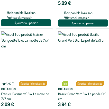
5,99 €
1
1
avis
avis
Indisponible livraison
Indisponible livraison
Voir stock magasin
Voir stock magasin
Ajouter au panier
Ajouter au panier
5/5 (1)
bio
Favorise la biodiversité
bio
Favorise la biodiversité
Note
moyenne
BOTANIC®
BOTANIC®
de
Fraisier 'Gariguette' Bio. La motte de
Basilic Grand Vert Bio. Le pot de 9x9
5
7x7 cm
cm
sur
5
2,09 €
3,94 €
avec