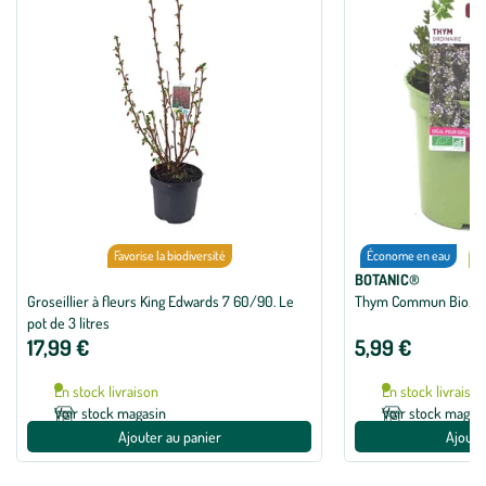
Favorise la biodiversité
Économe en eau
bi
BOTANIC®
Groseillier à fleurs King Edwards 7 60/90. Le
Thym Commun Bio. Le p
pot de 3 litres
17,99 €
5,99 €
En stock livraison
En stock livraiso
Voir stock magasin
Voir stock magas
Ajouter au panier
Ajoute