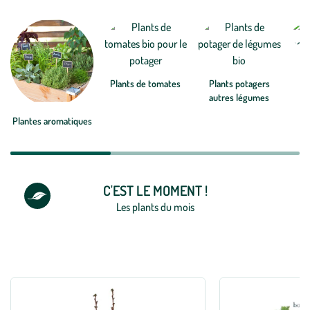
des plantes potagères, en motte ou en godet, adaptées aux saisons et
Voir plus
à votre région. De quoi faire pousser de beaux fruits et légumes !
P
Plants de tomates
Plants potagers
autres légumes
Plantes aromatiques
C'EST LE MOMENT !
Les plants du mois