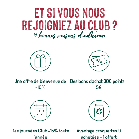
Et si vous nous
rejoigniez au club ?
4 bonnes raisons d'adhérer
Une offre de bienvenue de
Des bons d'achat 300 points =
-10%
5€
Des journées Club -15% toute
Avantage croquettes 9
l'année
achetées = 1 offert