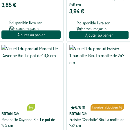
5
3,85 €
9x9 cm
sur
5
3,94 €
avec
1
avis
Indisponible livraison
Indisponible livraison
Voir stock magasin
Voir stock magasin
Ajouter au panier
Ajouter au panier
bio
5/5 (1)
bio
Favorise la biodiversité
Note
moyenne
BOTANIC®
BOTANIC®
de
Piment De Cayenne Bio. Le pot de
Fraisier 'Charlotte' Bio. La motte de
5
10,5 cm
7x7 cm
sur
5