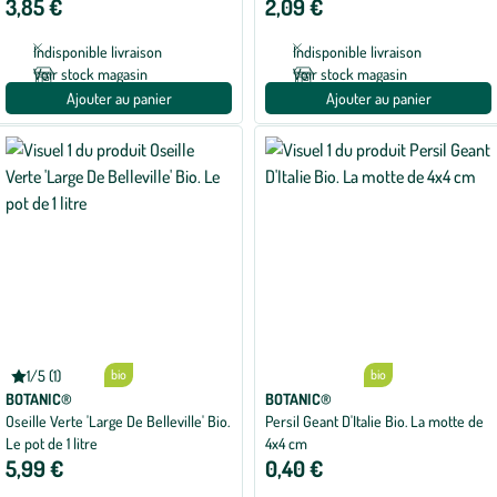
3,85 €
2,09 €
avec
1
avis
Indisponible livraison
Indisponible livraison
Voir stock magasin
Voir stock magasin
Ajouter au panier
Ajouter au panier
1/5 (1)
bio
bio
Note
moyenne
BOTANIC®
BOTANIC®
de
Oseille Verte 'Large De Belleville' Bio.
Persil Geant D'Italie Bio. La motte de
1
Le pot de 1 litre
4x4 cm
sur
5
5,99 €
0,40 €
avec
1