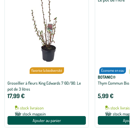
Favorise la biodiversité
Économe en eau
bi
BOTANIC®
Groseillier à fleurs King Edwards 7 60/90. Le
Thym Commun Bio. Le p
pot de 3 litres
17,99 €
5,99 €
En stock livraison
En stock livraiso
Voir stock magasin
Voir stock magas
Ajouter au panier
Ajoute