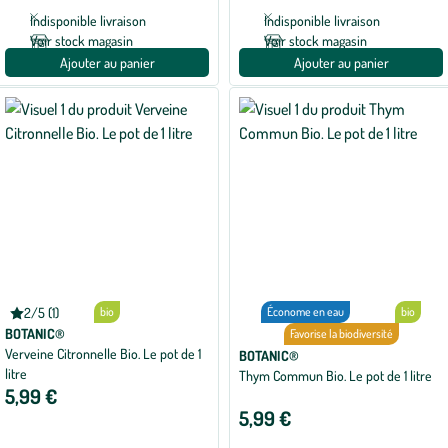
1
avis
Indisponible livraison
Indisponible livraison
Voir stock magasin
Voir stock magasin
Ajouter au panier
Ajouter au panier
2/5 (1)
bio
Économe en eau
bio
Note
moyenne
BOTANIC®
Favorise la biodiversité
de
Verveine Citronnelle Bio. Le pot de 1
BOTANIC®
2
litre
sur
Thym Commun Bio. Le pot de 1 litre
5
5,99 €
avec
5,99 €
1
avis