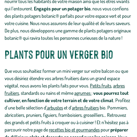
nourrir tous les habitants de votre maison ainsi que les êtres vivants
qui l’entourent.
Engagés pour un potager bio
, nous vous confions
des
plants potagers botanic®
parfaits pour votre espace vert et pour
votre cuisine. Nous nous assurons de leur qualité et de leurs saveurs.
De plus, nous développons une gamme de plants potagers originaux
botanic® qui ravira toutes les personnes curieuses de la nature !
Plants pour un verger bio
Que vous souhaitiez former un mini verger sur votre balcon ou que
vous désiriez étendre vos arbres fruitiers dans un grand espace
végétal, nous avons les plants faits pour vous.
Petits fruits
,
arbres
fruitiers
, standards ou nains et même
agrumes
:
vous pourrez tout
cultiver, en fonction de votre terrain et de votre climat
. Profitez
d’une belle sélection d
’arbustes
et d’
arbres fruitiers
bio. Pommiers,
abricotiers, pruniers, figuiers, framboisiers, groseilliers… Retrouvez
des grands et petits fruits à croquer ou à cuisiner ! Et n’hésitez pas à
parcourir notre page de
recettes bio et gourmandes
pour
préparer