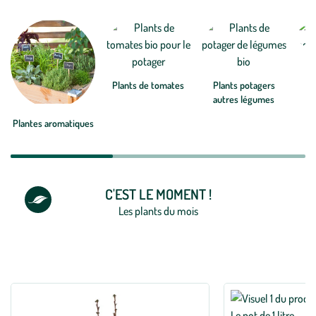
des plantes potagères, en motte ou en godet, adaptées aux saisons et
Voir plus
à votre région. De quoi faire pousser de beaux fruits et légumes !
P
Plants de tomates
Plants potagers
autres légumes
Plantes aromatiques
C'EST LE MOMENT !
Les plants du mois