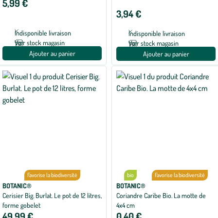
5,99 €
3,94 €
Indisponible livraison
Indisponible livraison
Voir stock magasin
Voir stock magasin
Ajouter au panier
Ajouter au panier
Favorise la biodiversité
bio
Favorise la biodiversité
BOTANIC®
BOTANIC®
Cerisier Big. Burlat. Le pot de 12 litres,
Coriandre Caribe Bio. La motte de
forme gobelet
4x4 cm
49,99 €
0,40 €