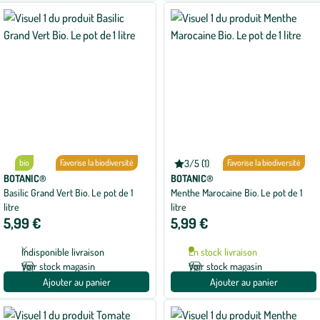
bio
Favorise la biodiversité
3/5 (1)
bio
Favorise la biodiversité
Note
moyenne
BOTANIC®
BOTANIC®
de
Basilic Grand Vert Bio. Le pot de 1
Menthe Marocaine Bio. Le pot de 1
3
litre
litre
sur
5
5,99 €
5,99 €
avec
1
avis
Indisponible livraison
En stock livraison
Voir stock magasin
Voir stock magasin
Ajouter au panier
Ajouter au panier