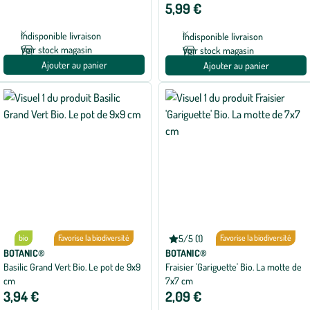
5,99 €
1
1
avis
avis
Indisponible livraison
Indisponible livraison
Voir stock magasin
Voir stock magasin
Ajouter au panier
Ajouter au panier
bio
Favorise la biodiversité
5/5 (1)
bio
Favorise la biodiversité
Note
moyenne
BOTANIC®
BOTANIC®
de
Basilic Grand Vert Bio. Le pot de 9x9
Fraisier 'Gariguette' Bio. La motte de
5
cm
7x7 cm
sur
5
3,94 €
2,09 €
avec