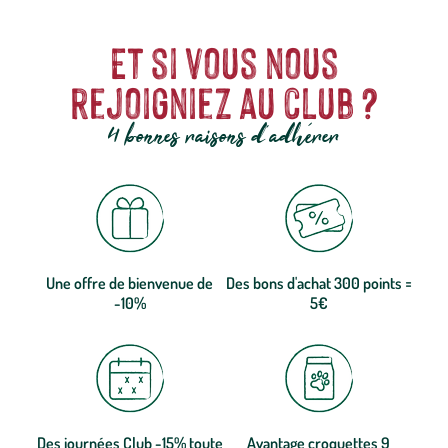
Et si vous nous
rejoigniez au club ?
4 bonnes raisons d'adhérer
Une offre de bienvenue de
Des bons d'achat 300 points =
-10%
5€
Des journées Club -15% toute
Avantage croquettes 9