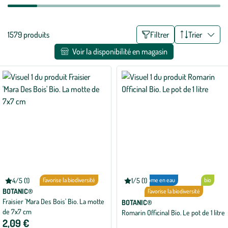
Liste
1579 produits
Filtrer
Trier
des
Voir la disponibilité en magasin
filtres
appliqués
4/5 (1)
bio
Favorise la biodiversité
1/5 (1)
Économe en eau
bio
Note
Note
moyenne
moyenne
BOTANIC®
Favorise la biodiversité
de
de
Fraisier 'Mara Des Bois' Bio. La motte
BOTANIC®
4
1
de 7x7 cm
sur
sur
Romarin Officinal Bio. Le pot de 1 litre
5
5
2,09 €
avec
avec