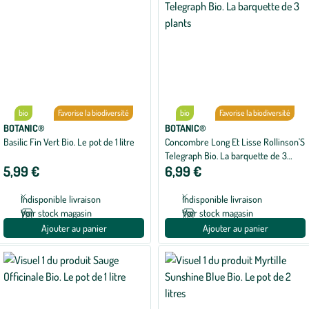
bio
Favorise la biodiversité
bio
Favorise la biodiversité
BOTANIC®
BOTANIC®
Basilic Fin Vert Bio. Le pot de 1 litre
Concombre Long Et Lisse Rollinson'S
Telegraph Bio. La barquette de 3
5,99 €
6,99 €
plants
Indisponible livraison
Indisponible livraison
Voir stock magasin
Voir stock magasin
Ajouter au panier
Ajouter au panier