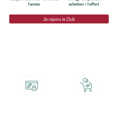
l'année
achetées = 1 offert
Je rejoins le Club
botanic®, les jardineries expertes du végétal depuis 1995.
Paiement 100% sécurisé
Click & Collect
CB, PayPal, carte cadeau, Alma 3x ou
retrait gratuit en magasin sous 2h
4x