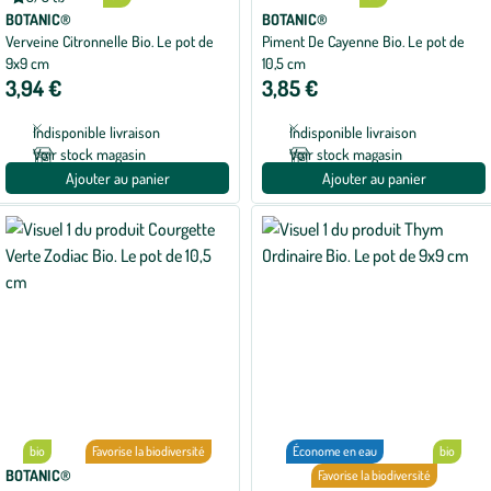
Note
moyenne
BOTANIC®
BOTANIC®
de
Verveine Citronnelle Bio. Le pot de
Piment De Cayenne Bio. Le pot de
5
9x9 cm
10,5 cm
sur
5
3,94 €
3,85 €
avec
1
avis
Indisponible livraison
Indisponible livraison
Voir stock magasin
Voir stock magasin
Ajouter au panier
Ajouter au panier
bio
Favorise la biodiversité
Économe en eau
bio
BOTANIC®
Favorise la biodiversité