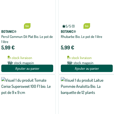
bio
5/5 (1)
bio
Note
moyenne
BOTANIC®
BOTANIC®
de
Persil Commun Dit Plat Bio. Le pot de
Rhubarbe Bio. Le pot de 1 litre
5
1 litre
sur
5
5,99 €
5,99 €
avec
1
avis
En stock livraison
En stock livraison
Voir stock magasin
Voir stock magasin
Ajouter au panier
Ajouter au panier