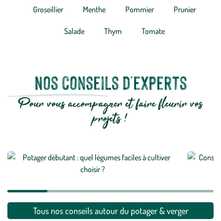
Groseillier
Menthe
Pommier
Prunier
Salade
Thym
Tomate
Nos conseils d'experts
Pour vous accompagner et faire fleurir vos
projets !
Potager débutant : quels fruits et légumes faciles
Comment
à cultiver choisir ?
naturel 
Tous nos conseils autour du potager & verger
En savoir plus
En savoi