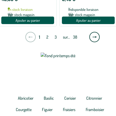
En stock livraison
Indisponible livraison
Voir stock magasin
Voir stock magasin
Ajouter au panier
Ajouter au panier
Page
1
2
3
sur…
38
suivante
Les variétés les plus
recherchées
Abricotier
Basilic
Cerisier
Citronnier
Courgette
Figuier
Fraisiers
Framboisier