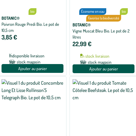
bio
Économe en eau
bio
BOTANIC®
Favorise la biodiversité
Poivron Rouge Predi Bio. Le pot de
BOTANIC®
10,5 cm
Vigne Muscat Bleu Bio. Le pot de 2
3,85 €
litres
22,99 €
Indisponible livraison
En stock livraison
Voir stock magasin
Voir stock magasin
Ajouter au panier
Ajouter au panier