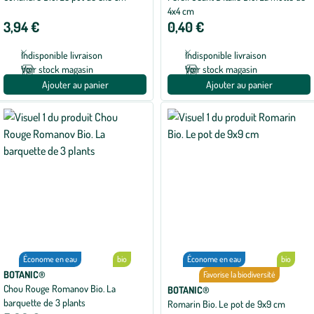
4x4 cm
3,94 €
0,40 €
Indisponible livraison
Indisponible livraison
Voir stock magasin
Voir stock magasin
Ajouter au panier
Ajouter au panier
Économe en eau
bio
Économe en eau
bio
BOTANIC®
Favorise la biodiversité
Chou Rouge Romanov Bio. La
BOTANIC®
barquette de 3 plants
Romarin Bio. Le pot de 9x9 cm