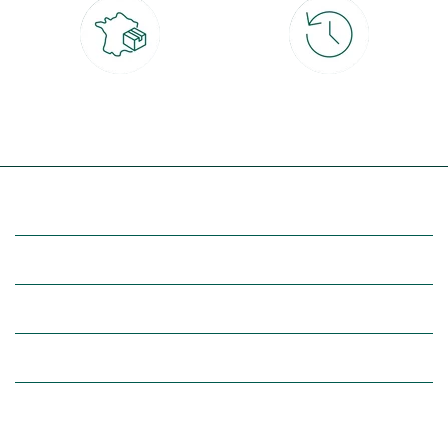
Livraison partout en France
30 jours pour changer d'avis
à domicile ou point relais
et retour gratuit en magasin
(Re)découvrez botanic®
Entre vous et nous
Nos univers botanic®
(Re)connectez-vous avec la nature, inspirez-vous et profitez de