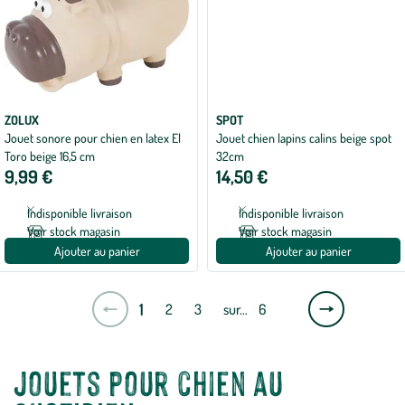
ZOLUX
SPOT
Jouet sonore pour chien en latex El
Jouet chien lapins calins beige spot
Toro beige 16,5 cm
32cm
9,99 €
14,50 €
Indisponible livraison
Indisponible livraison
Voir stock magasin
Voir stock magasin
Ajouter au panier
Ajouter au panier
Page
1
2
3
sur…
6
suivante
Jouets pour chien au