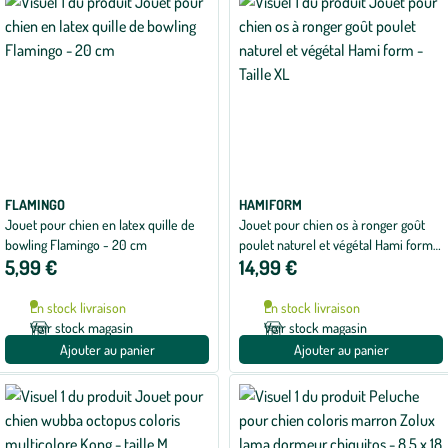
FLAMINGO
HAMIFORM
Jouet pour chien en latex quille de
Jouet pour chien os à ronger goût
bowling Flamingo - 20 cm
poulet naturel et végétal Hami form -
5,99 €
14,99 €
Taille XL
En stock livraison
En stock livraison
Voir stock magasin
Voir stock magasin
Ajouter au panier
Ajouter au panier