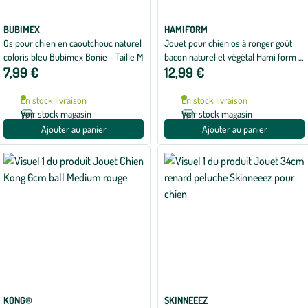
BUBIMEX
HAMIFORM
Os pour chien en caoutchouc naturel
Jouet pour chien os à ronger goût
coloris bleu Bubimex Bonie – Taille M
bacon naturel et végétal Hami form -
7,99 €
12,99 €
Taille L
En stock livraison
En stock livraison
Voir stock magasin
Voir stock magasin
Ajouter au panier
Ajouter au panier
KONG®
SKINNEEEZ