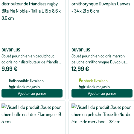
DUVOPLUS
DUVOPLUS
Jouet pour chien en caoutchouc
Jouet pour chien coloris marron
coloris noir distributeur de friandises
peluche ornithorynque Duvoplus
9,99 €
12,99 €
rugby Bite Me Nibble - Taille L 15 x 8,6
Canvas - 34 x 21 x 6 cm
x 8,6 cm
Indisponible livraison
En stock livraison
Voir stock magasin
Voir stock magasin
Ajouter au panier
Ajouter au panier