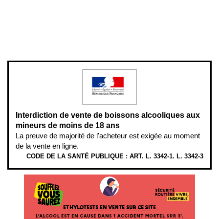
Pour votre santé, évitez de manger entre les repas,
www.mangerbouger.fr
.
L’abus d’alcool est dangereux pour la santé, à consommer avec
modération.
Interdiction de vente de boissons alcooliques aux
mineurs de moins de 18 ans
La preuve de majorité de l'acheteur est exigée au moment
de la vente en ligne.
CODE DE LA SANTÉ PUBLIQUE : ART. L. 3342-1. L. 3342-3
ÉTHYLOTESTS
EN
VENTE
SUR