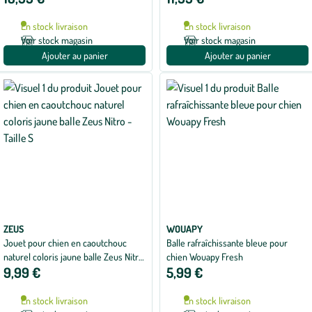
(taille L)
En stock livraison
En stock livraison
Voir stock magasin
Voir stock magasin
Ajouter au panier
Ajouter au panier
ZEUS
WOUAPY
Jouet pour chien en caoutchouc
Balle rafraîchissante bleue pour
naturel coloris jaune balle Zeus Nitro
chien Wouapy Fresh
9,99 €
5,99 €
- Taille S
En stock livraison
En stock livraison