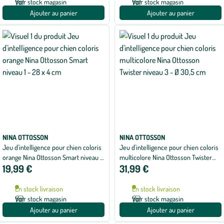
Voir stock magasin
Voir stock magasin
Ajouter au panier
Ajouter au panier
NINA OTTOSSON
NINA OTTOSSON
Jeu d'intelligence pour chien coloris
Jeu d'intelligence pour chien coloris
orange Nina Ottosson Smart niveau 1
multicolore Nina Ottosson Twister
19,99 €
31,99 €
- 28 x 4 cm
niveau 3 - Ø 30,5 cm
En stock livraison
En stock livraison
Voir stock magasin
Voir stock magasin
Ajouter au panier
Ajouter au panier