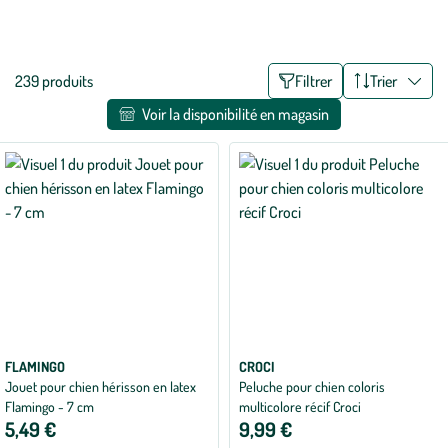
offrir pour égayer le quotidien ou lors d’une fête spéciale, comme
Voir plus
Noël, toutes les occasions sont bonnes pour faire plaisir à votre fidèle
compagnon !
Liste
239 produits
Filtrer
Trier
des
Voir la disponibilité en magasin
filtres
appliqués
FLAMINGO
CROCI
Jouet pour chien hérisson en latex
Peluche pour chien coloris
Flamingo - 7 cm
multicolore récif Croci
5,49 €
9,99 €