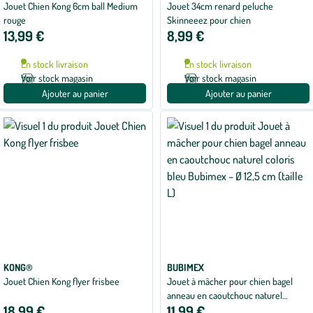
Jouet Chien Kong 6cm ball Medium
Jouet 34cm renard peluche
rouge
Skinneeez pour chien
13,99 €
8,99 €
En stock livraison
En stock livraison
Voir stock magasin
Voir stock magasin
Ajouter au panier
Ajouter au panier
KONG®
BUBIMEX
Jouet Chien Kong flyer frisbee
Jouet à mâcher pour chien bagel
anneau en caoutchouc naturel
18,99 €
11,99 €
coloris bleu Bubimex – Ø 12,5 cm