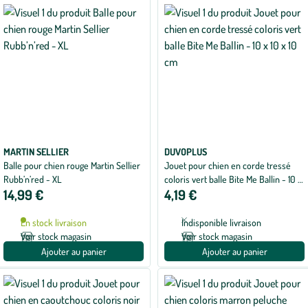
MARTIN SELLIER
DUVOPLUS
Balle pour chien rouge Martin Sellier
Jouet pour chien en corde tressé
Rubb’n’red - XL
coloris vert balle Bite Me Ballin - 10 x
14,99 €
4,19 €
10 x 10 cm
En stock livraison
Indisponible livraison
Voir stock magasin
Voir stock magasin
Ajouter au panier
Ajouter au panier