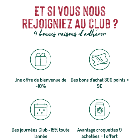
Et si vous nous
rejoigniez au club ?
4 bonnes raisons d'adhérer
Une offre de bienvenue de
Des bons d'achat 300 points =
-10%
5€
Des journées Club -15% toute
Avantage croquettes 9
l'année
achetées = 1 offert