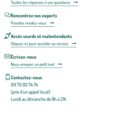
Toutes les répons
es à vos questions
Rencontrez nos experts
Prendre rendez-vous
Accès sourds et malentendants
Cliquez-ici pour accéder au service
Écrivez-nous
Nous envoyer un petit mot
Contactez-nous
09 70 83 74 74
(prix d'un appel local)
Lundi au dimanche de 8h à 21h
Conditions générales de vente
Conditions générales d'utilisation
Mentions légales
Politique de confidentialité & cookies
Pièces détachées
Plan du site
Gestion des cookies