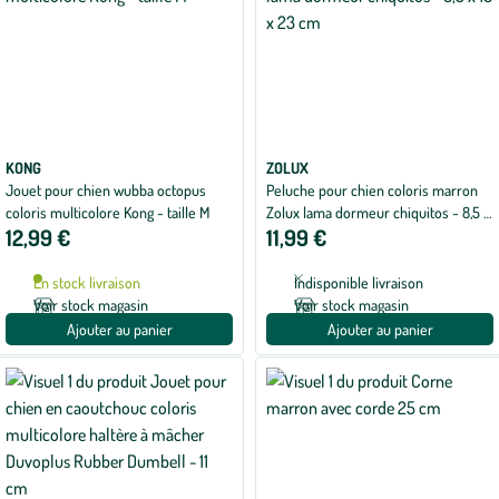
KONG
ZOLUX
Jouet pour chien wubba octopus
Peluche pour chien coloris marron
coloris multicolore Kong - taille M
Zolux lama dormeur chiquitos - 8,5 x
12,99 €
11,99 €
18 x 23 cm
En stock livraison
Indisponible livraison
Voir stock magasin
Voir stock magasin
Ajouter au panier
Ajouter au panier