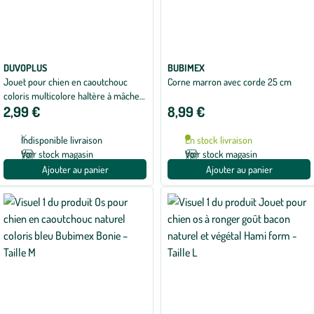
DUVOPLUS
BUBIMEX
Jouet pour chien en caoutchouc
Corne marron avec corde 25 cm
coloris multicolore haltère à mâcher
2,99 €
8,99 €
Duvoplus Rubber Dumbell - 11 cm
Indisponible livraison
En stock livraison
Voir stock magasin
Voir stock magasin
Ajouter au panier
Ajouter au panier