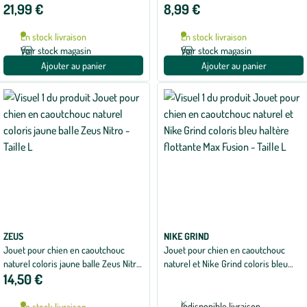
21,99 €
8,99 €
35 cm
En stock livraison
En stock livraison
Voir stock magasin
Voir stock magasin
Ajouter au panier
Ajouter au panier
ZEUS
NIKE GRIND
Jouet pour chien en caoutchouc
Jouet pour chien en caoutchouc
naturel coloris jaune balle Zeus Nitro
naturel et Nike Grind coloris bleu
14,50 €
- Taille L
haltère flottante Max Fusion - Taille L
Indisponible livraison
En stock livraison