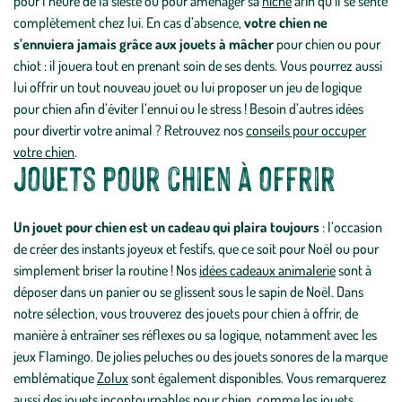
pour l’heure de la sieste ou pour aménager sa
niche
afin qu’il se sente
complètement chez lui. En cas d’absence,
votre chien ne
s’ennuiera jamais grâce aux jouets à mâcher
pour chien ou pour
chiot : il jouera tout en prenant soin de ses dents. Vous pourrez aussi
lui offrir un tout nouveau jouet ou lui proposer un jeu de logique
pour chien afin d’éviter l’ennui ou le stress ! Besoin d’autres idées
pour divertir votre animal ? Retrouvez nos
conseils pour occuper
votre chien
.
Jouets pour chien à offrir
Un jouet pour chien est un cadeau qui plaira toujours
: l’occasion
de créer des instants joyeux et festifs, que ce soit pour Noël ou pour
simplement briser la routine ! Nos
idées cadeaux animalerie
sont à
déposer dans un panier ou se glissent sous le sapin de Noël. Dans
notre sélection, vous trouverez des jouets pour chien à offrir, de
manière à entraîner ses réflexes ou sa logique, notamment avec les
jeux Flamingo. De jolies peluches ou des jouets sonores de la marque
emblématique
Zolux
sont également disponibles. Vous remarquerez
aussi des jouets incontournables pour chien, comme les jouets