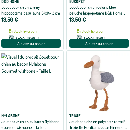
D&D HOME
EUROPET
Jouet pour chien Emmy
Jouet pour chien coloris bleu
hippopotame tissu jaune 34x14x12 cm
peluche hippopotame D&D Home
13,50 €
13,50 €
Emmy - 30 x 14 x 15 cm
En stock livraison
En stock livraison
Voir stock magasin
Voir stock magasin
Ajouter au panier
Ajouter au panier
NYLABONE
TRIXIE
Jouet pour chien au bacon Nylabone
Jouet peluche en polyester recyclé
Gourmet wishbone - Taille L
Trixie Be Nordic mouette Hinnerk -