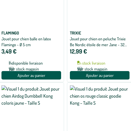
FLAMINGO
TRIXIE
Jouet pour chien balle en latex
Jouet pour chien en peluche Trixie
Flamingo - Ø 5 cm
Be Nordic étoile de mer Jane - 32
3,49 €
12,99 €
cm
Indisponible livraison
En stock livraison
Voir stock magasin
Voir stock magasin
Ajouter au panier
Ajouter au panier