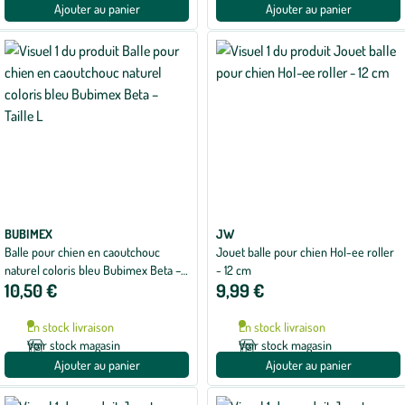
Ajouter au panier
Ajouter au panier
BUBIMEX
JW
Balle pour chien en caoutchouc
Jouet balle pour chien Hol-ee roller
naturel coloris bleu Bubimex Beta –
- 12 cm
10,50 €
9,99 €
Taille L
En stock livraison
En stock livraison
Voir stock magasin
Voir stock magasin
Ajouter au panier
Ajouter au panier