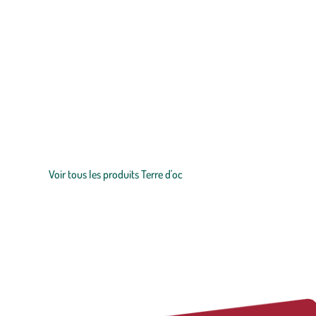
Zoom sur la marque
Retrouvez la marque Terre d’Oc chez botanic® ! Cette marque 
thés blancs, thés verts ou thés aux huiles essentielles qui sauront
les petits producteurs de France.
Voir tous les produits Terre d'oc