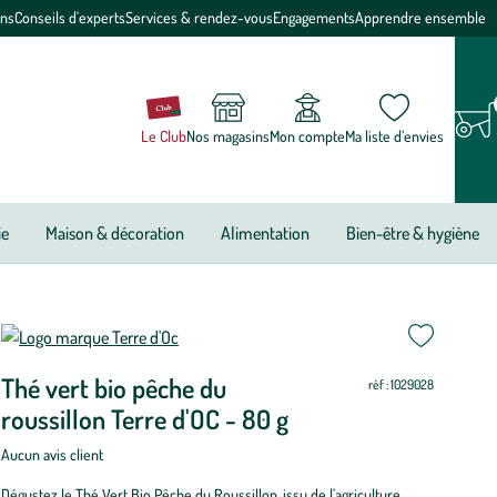
ons
Conseils d'experts
Services & rendez-vous
Engagements
Apprendre ensemble
Le Club
Nos magasins
Mon compte
Ma liste d’envies
ie
Maison & décoration
Alimentation
Bien-être & hygiène
Thé vert bio pêche du
réf : 1029028
roussillon Terre d'OC - 80 g
Aucun avis client
Dégustez le Thé Vert Bio Pêche du Roussillon, issu de l'agriculture