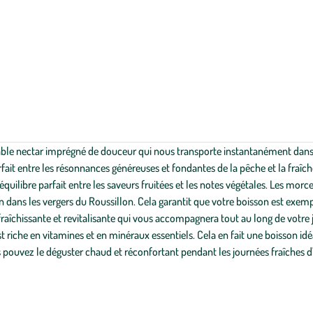
table nectar imprégné de douceur qui nous transporte instantanément dans l
arfait entre les résonnances généreuses et fondantes de la pêche et la fraî
n équilibre parfait entre les saveurs fruitées et les notes végétales. Les m
 dans les vergers du Roussillon. Cela garantit que votre boisson est exemp
raîchissante et revitalisante qui vous accompagnera tout au long de votre j
t riche en vitamines et en minéraux essentiels. Cela en fait une boisson i
s pouvez le déguster chaud et réconfortant pendant les journées fraîches d'h