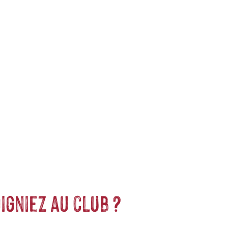
e biologique. Dégustez dès à présent notre sélection de thés noirs,
its en matériaux recyclés. Leur petit plus ? Elles mettent en avant
igniez au club ?