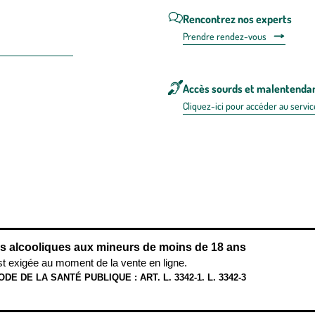
Rencontrez nos experts
Prendre rendez-vous
Accès sourds et malentenda
Cliquez-ici pour accéder au servic
 en FRANCE
énérales d'utilisation
Mentions légales
Politique de confidentialité & cookies
Pièces
re les repas,
www.mangerbouger.fr
.
L’abus d’alcool est dangereux pour l
ns alcooliques aux mineurs de moins de 18 ans
st exigée au moment de la vente en ligne.
ODE DE LA SANTÉ PUBLIQUE : ART. L. 3342-1. L. 3342-3