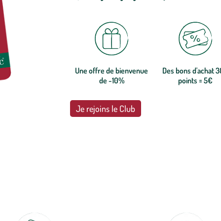
Une offre de bienvenue
Des bons d'achat 
de -10%
points = 5€
Je rejoins le Club
botanic®, les jardineries expertes du végétal depuis 1995.