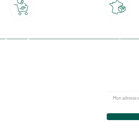
Click & Collect
Livraison partout en Fran
rait gratuit en magasin sous 2h
à domicile ou point relais
(Re)connectez-v
profitez de nos 
Plantes & fleurs
Potager & verger
Jardinage
Aménagement extérieur
Maison & décoration
Animalerie
Alimentation
Bien-être & hygiène