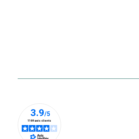
Nos marques
La carte cadeau botanic®
Collecte de vos produits
usagés
Rappels de produits
Aide & contact
Foire aux questions
Accessibilité : non conforme
Nos clients prennent la parole