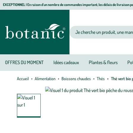
Aller
Aller
Aller
EXCEPTIONNEL I En raison d'un nombre de commandes important, les délais de livraison pe
à
au
au
Jardinerie écologique, animalerie, décoration, alimentation bio botanic®
la
contenu
pied
navigation
principal
de
Votre recherche
page
OFFRES DU MOMENT
Idées cadeaux
Plantes & fleurs
Pot
Accueil
Alimentation
Boissons chaudes
Thés
Thé vert bio 