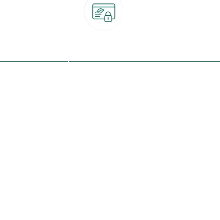
Paiement 100% sécurisé
CB, PayPal, carte cadeau, Alma 3x ou 4x
ret
Qui sommes-nous ?
Notre programme de fidélité
Nos engagements
Nos magasins
botanic® société à mission
Nos services & rendez-vous
Le fonds de dotation botanic
Nos conseils d'experts
Espace presse
Nos garanties
Travailler chez botanic®
Nos conditions de livraison
Nos offres d'emploi
Le retrait en magasin 2h
Nos offres du moment