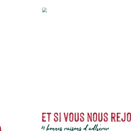
vous propose différentes gammes de
thés
et de
tisanes
issus de l’agricultur
 vous envoûter et vous relaxer. Leurs boîtes ainsi que leurs papiers sont fa
Et si vous nous rejo
4 bonnes raisons d'adhérer