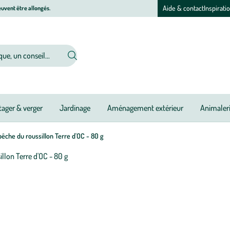
Aide & contact
Inspirati
uvent être allongés.
ager & verger
Jardinage
Aménagement extérieur
Animaler
pêche du roussillon Terre d'OC - 80 g
Afficher
le
zoom
pour
l’image
1
sur
1