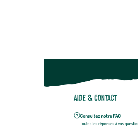
Restons c
Noël
Suivez-nou
Suiv
Aide & contact
Consultez notre FAQ
Toutes les répons
es à vos questio