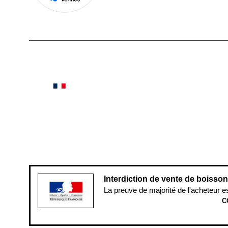
En savoir plus
Le saviez-vous ?
Notre site botanic® a été pensé, créé et développé
Conditions générales de vente
Conditions g
Pour votre santé, évitez de manger ent
Interdiction de vente de boisso
La preuve de majorité de l'acheteur e
C