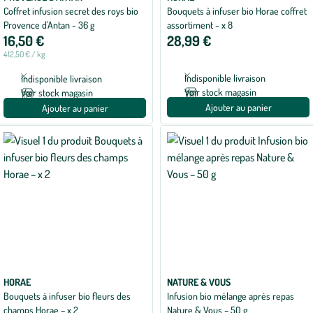
Coffret infusion secret des roys bio
Bouquets à infuser bio Horae coffret
Provence d'Antan - 36 g
assortiment - x 8
16,50 €
28,99 €
412,50 € / kg
Indisponible livraison
Indisponible livraison
Voir stock magasin
Voir stock magasin
Ajouter au panier
Ajouter au panier
HORAE
NATURE & VOUS
Bouquets à infuser bio fleurs des
Infusion bio mélange après repas
champs Horae – x 2
Nature & Vous – 50 g