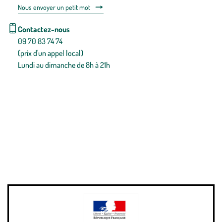
Nous envoyer un petit mot
Contactez-nous
09 70 83 74 74
(prix d'un appel local)
Lundi au dimanche de 8h à 21h
Conditions générales de vente
Conditions générales d'utilisation
Mentions légales
Politique de confidentialité & cookies
Pièces détachées
Plan du site
Gestion des cookies
Pour votre santé, évitez de manger entre les repas,
www.mangerbouger.fr
.
L’abus d’alcool est dangereux pour la santé, à consommer avec
modération.