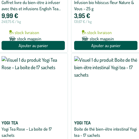
Coffret livre du bien-être à infuser
Infusion bio hibiscus fleur Nature &
avec thés et infusions English Tea
Vous – 25 g
9,99 €
3,95 €
Shop - 24 sachets
249,75 € / kg
131,67 € / kg
En stock livraison
En stock livraison
Voir stock magasin
Voir stock magasin
Ajouter au panier
Ajouter au panier
YOGI TEA
YOGI TEA
Yogi Tea Rose – La boîte de 17
Boite de thé bien-être intestinal Yogi
sachets
tea - 17 sachets