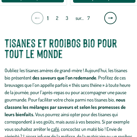
Page
1
2
3
sur…
7
suivante
Tisanes et rooibos bio pour
tout le monde
Oubliez les tisanes amères de grand-mère ! Aujourd’hui, les tisanes
bio présentent
des saveurs que l’on redemande
. Profitez de ces
breuvages que l’on appelle parfois « thés sans théine » à toute heure
de la journée, pour l’après-repas ou pour accompagner une pause
gourmande. Pour faciliter votre choix parmi nos tisanes bio,
nous
classons les mélanges par saveurs et selon les promesses de
leurs bienfaits.
Vous pourrez ainsi opter pour des tisanes qui
correspondent à vos goûts, mais aussi à vos besoins. Si par exemple
vous souhaitez arrêter le
café
, concoctez un maté bio ! Envie de
sérénité ? Laissez infuser de la mélisse, de la matricaire ou un rooibos