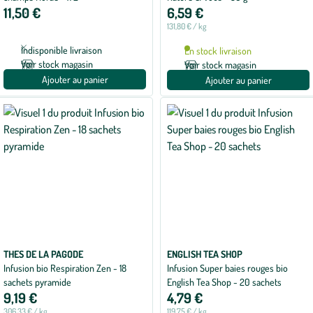
11,50 €
6,59 €
131,80 € / kg
Indisponible livraison
En stock livraison
Voir stock magasin
Voir stock magasin
Ajouter au panier
Ajouter au panier
THES DE LA PAGODE
ENGLISH TEA SHOP
Infusion bio Respiration Zen - 18
Infusion Super baies rouges bio
sachets pyramide
English Tea Shop - 20 sachets
9,19 €
4,79 €
306,33 € / kg
119,75 € / kg