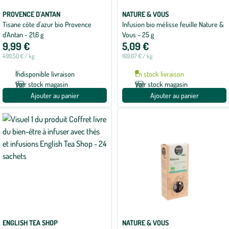
PROVENCE D'ANTAN
NATURE & VOUS
Tisane côte d'azur bio Provence
Infusion bio mélisse feuille Nature &
d'Antan - 21,6 g
Vous – 25 g
9,99 €
5,09 €
499,50 € / kg
169,67 € / kg
Indisponible livraison
En stock livraison
Voir stock magasin
Voir stock magasin
Ajouter au panier
Ajouter au panier
ENGLISH TEA SHOP
NATURE & VOUS