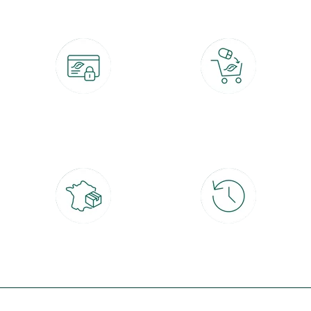
Paiement 100% sécurisé
Click & Collect
CB, PayPal, carte cadeau, Alma 3x ou
retrait gratuit en magasin sous 2h
4x
Livraison partout en France
30 jours pour changer d'avis
à domicile ou point relais
et retour gratuit en magasin