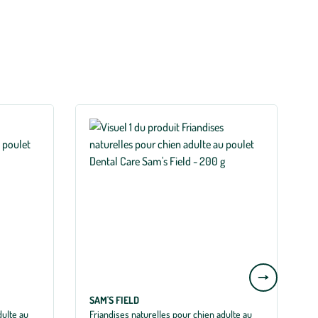
Aller
à
SAM'S FIELD
S
la
dulte au
Friandises naturelles pour chien adulte au
F