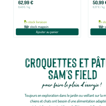
62,99 €
50,99 
Field - 8 
avec
1
8,40 € / kg
6,37 € / kg
avis
En stock livraison
En st
Voir stock magasin
Voir 
Ajouter au panier
Croquettes et pât
Sam's Field
pour faire le plein d'énergie !
Toujours en exploration dans le jardin ou veillant sur la 
chiens et chats ont besoin d’une alimentation adapt