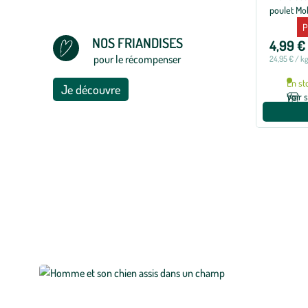
slide
poulet Mob
précédente
P
NOS FRIANDISES
4,99 €
pour le récompenser
24,95 € / k
En st
Je découvre
Voir 