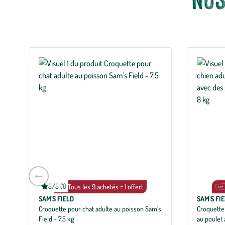
Aller
à
5/5 (1)
Tous les 9 achetés = 1 offert
Note
moyenne
la
SAM'S FIELD
SAM'S FI
de
slide
Croquette pour chat adulte au poisson Sam's
Croquette 
5
sur
Field - 7,5 kg
au poulet
précédente
5