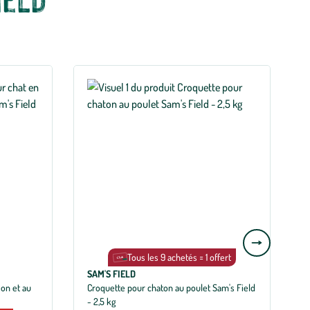
Aller
à
Tous les 9 achetés = 1 offert
la
SAM'S FIELD
S
slide
son et au
Croquette pour chaton au poulet Sam's Field
C
- 2,5 kg
p
suivante