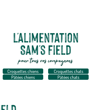
 sélection d’aliments secs et humides super-premium, aux
 plus exigeants.
L'alimentation
Sam's Field
pour tous vos compagnons
Croquettes chiens
Croquettes chats
Pâtées chiens
Pâtées chats
ield