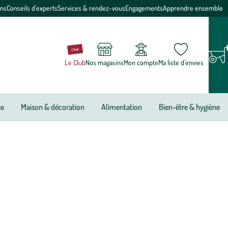
ons
Conseils d'experts
Services & rendez-vous
Engagements
Apprendre ensemble
Le Club
Nos magasins
Mon compte
Ma liste d’envies
ie
Maison & décoration
Alimentation
Bien-être & hygiène
igences nutritionnelles de chaque animal selon sa race, son âge
lité grâce à l'absence ou à un faible taux de céréales. Pour les
 pauvres en céréales assurent une digestion optimale et une