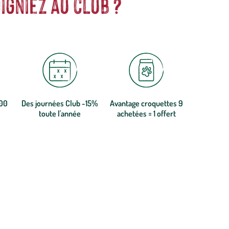
igniez au club ?
300
Des journées Club -15%
Avantage croquettes 9
toute l'année
achetées = 1 offert