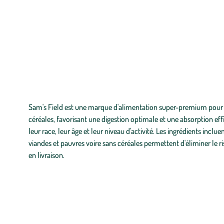
Liste
Sam's Field est une marque d'alimentation super-premium pour chi
des
céréales, favorisant une digestion optimale et une absorption e
filtres
leur race, leur âge et leur niveau d'activité. Les ingrédients inclu
appliqués
viandes et pauvres voire sans céréales permettent d'éliminer le r
en livraison.