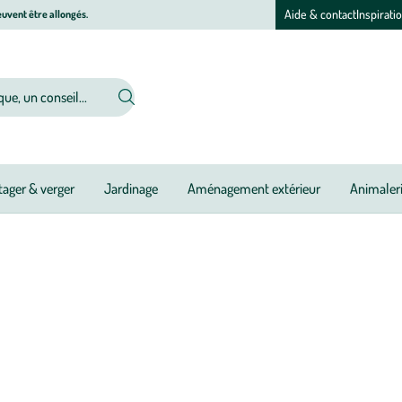
Aide & contact
Inspirati
uvent être allongés.
ager & verger
Jardinage
Aménagement extérieur
Animaler
ande, les croquettes et pâtées super premium Sam’s Field répondent aux ex
ns spécifiques tout en assurant une excellente digestion et davantage de vita
s comme pour les
chats
curieux, nos recettes sans gluten, sans céréales ou