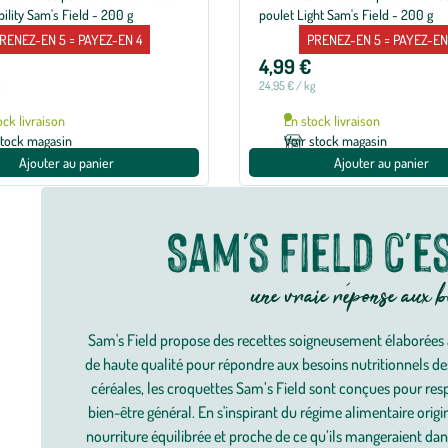
ility Sam's Field - 200 g
poulet Light Sam's Field - 200 g
RENEZ-EN 5 = PAYEZ-EN 4
PRENEZ-EN 5 = PAYEZ-EN
4,99 €
g
24,95 € / kg
ock livraison
En stock livraison
stock magasin
Voir stock magasin
Ajouter au panier
Ajouter au panier
Sam's Field c'e
une vraie réponse aux 
Sam's Field propose des recettes soigneusement élaborées à 
de haute qualité pour répondre aux besoins nutritionnels de
céréales, les croquettes Sam’s Field sont conçues pour resp
bien-être général. En s'inspirant du régime alimentaire origi
nourriture équilibrée et proche de ce qu’ils mangeraient dans 