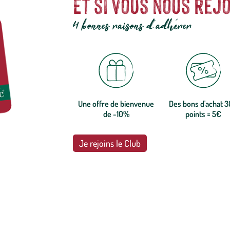
Et si vous nous rejo
4 bonnes raisons d'adhérer
Une offre de bienvenue
Des bons d'achat 
de -10%
points = 5€
Je rejoins le Club
botanic®, les jardineries expertes du végétal depuis 1995.