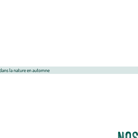
absorption e
multiples sa
Nos