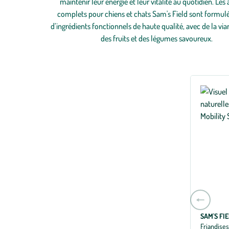
maintenir leur énergie et leur vitalité au quotidien. Les
complets pour chiens et chats Sam's Field sont formulés
d’ingrédients fonctionnels de haute qualité, avec de la via
des fruits et des légumes savoureux.
Aller
à
SAM'S FI
la
Friandises