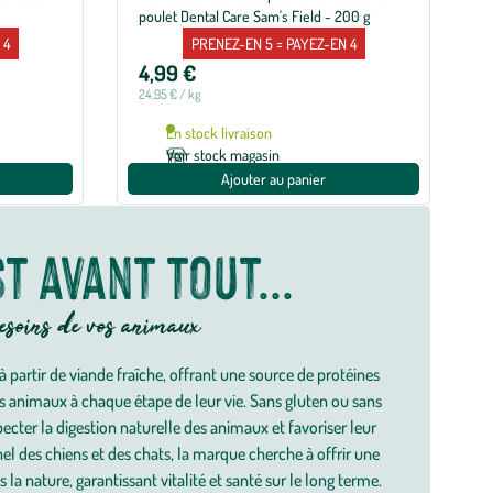
slide
poulet Dental Care Sam's Field - 200 g
s
suivante
 4
PRENEZ-EN 5 = PAYEZ-EN 4
4,99 €
24,95 € / kg
2
En stock livraison
Voir stock magasin
Ajouter au panier
st avant tout...
besoins de vos animaux
partir de viande fraîche, offrant une source de protéines
s animaux à chaque étape de leur vie. Sans gluten ou sans
ecter la digestion naturelle des animaux et favoriser leur
nel des chiens et des chats, la marque cherche à offrir une
la nature, garantissant vitalité et santé sur le long terme.