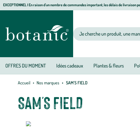
Aller
Aller
Aller
EXCEPTIONNEL I En raison d'un nombre de commandes important, les délais de livraison pe
à
au
au
Jardinerie
la
contenu
pied
écologique,
navigation
principal
de
animalerie,
Votre
page
décoration,
recherche
alimentation
bio
botanic®
OFFRES DU MOMENT
Idées cadeaux
Plantes & fleurs
Pot
Accueil
Nos marques
SAM'S FIELD
SAM'S FIELD
Riches en vi
ou ses besoi
chiens
actif