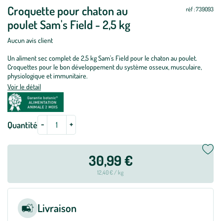
Croquette pour chaton au
jour
jour
réf : 739093
poulet Sam's Field - 2,5 kg
Aucun avis client
Un aliment sec complet de 2,5 kg Sam's Field pour le chaton au poulet.
Croquettes pour le bon développement du système osseux, musculaire,
physiologique et immunitaire.
Voir le détail
-
+
Quantité
30,99 €
12,40 € / kg
Livraison