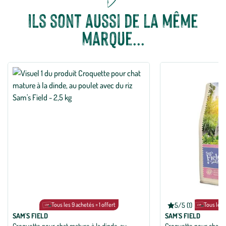
Ils sont aussi de la même
marque...
Tous les 9 achetés = 1 offert
5/5 (1)
Tous les 9
Note moyenne de 5 su
SAM'S FIELD
SAM'S FIELD
Croquette pour chat mature à la dinde, au
Croquette pour chat a