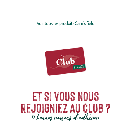
une excellente digestion et davantage de vitalité grâce à l'absence ou
à un faible taux de céréales. Pour les
chiens
actifs comme pour les
Voir plus
chats
curieux, nos recettes sans gluten, sans céréales ou pauvres en
céréales assurent une digestion optimale et une absorption efficace
Voir tous les produits Sam's field
des nutriments essentiels. Avec Sam's Field, découvrez une vaste
sélection d’aliments secs et humides super-premium, aux multiples
saveurs, créés pour répondre aux besoins spécifiques de vos
compagnons les plus exigeants.
Et si vous nous
rejoigniez au club ?
4 bonnes raisons d'adhérer