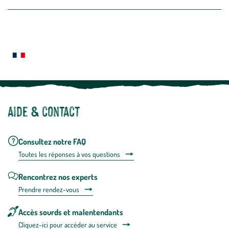
la
newslette
En
Le saviez-vous ?
savoir
plus
Notre site botanic® a été pensé, créé et développé en FRANCE
Aide & contact
Consultez notre FAQ
Toutes les répons
es à vos questions
Rencontrez nos experts
Prendre rendez-vous
Accès sourds et malentendants
Cliquez-ici pour accéder au service