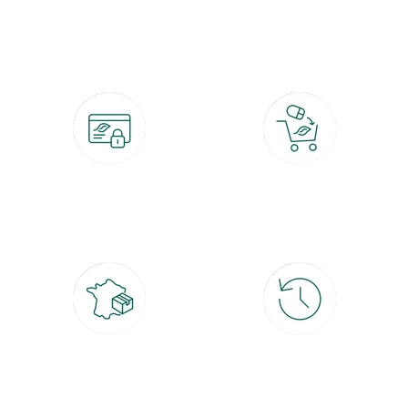
botanic®, les jardineries expertes du végétal depuis 1995.
Paiement 100% sécurisé
Click & Collect
CB, PayPal, carte cadeau, Alma 3x ou
retrait gratuit en magasin sous 2h
4x
Livraison partout en France
30 jours pour changer d'avis
à domicile ou point relais
et retour gratuit en magasin