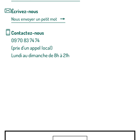
Écrivez-nous
Nous envoyer un petit mot
Contactez-nous
09 70 83 74 74
(prix d'un appel local)
Lundi au dimanche de 8h à 21h
Conditions générales de vente
Conditions générales d'utilisation
Mentions légales
Politique de confidentialité & cookies
Pièces détachées
Plan du site
Gestion des cookies
Pour votre santé, évitez de manger entre les repas,
www.mangerbouger.fr
.
L’abus d’alcool est dangereux pour la santé, à consommer avec
modération.