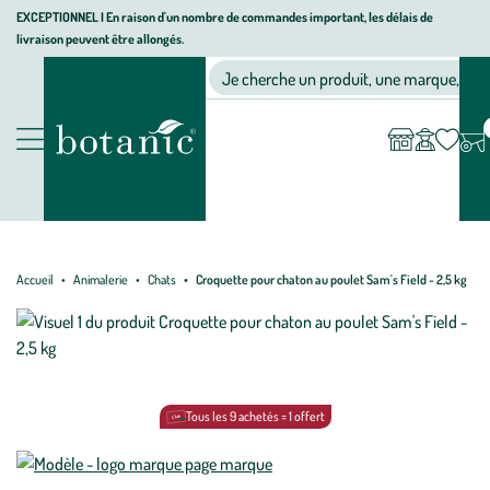
Aller
Aller
Aller
EXCEPTIONNEL I En raison d'un nombre de commandes important, les délais de
livraison peuvent être allongés.
à
au
au
Jardinerie écologique, animalerie, décoration, alimentation bio bot
la
contenu
pied
Ma
Nos magasins
Mon
Je cherche un produit, une marque, un co
liste
compte
navigation
principal
de
d’envies
page
Nos produits
Accueil
Animalerie
Chats
Croquette pour chaton au poulet Sam's Field - 2,5 kg
Tous les 9 achetés = 1 offert
Mettre
Mettre
à
à